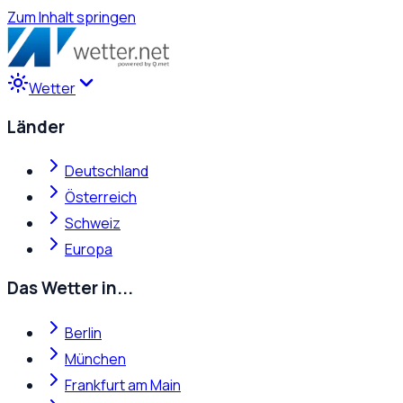
Zum Inhalt springen
Wetter
Länder
Deutschland
Österreich
Schweiz
Europa
Das Wetter in...
Berlin
München
Frankfurt am Main