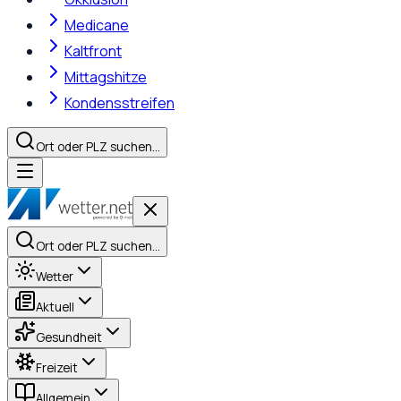
Medicane
Kaltfront
Mittagshitze
Kondensstreifen
Ort oder PLZ suchen…
Ort oder PLZ suchen…
Wetter
Aktuell
Gesundheit
Freizeit
Allgemein