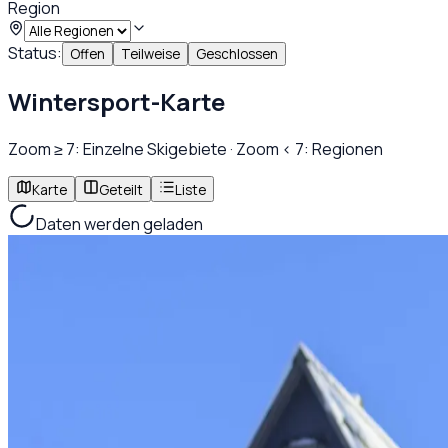
Region
Status:
Offen
Teilweise
Geschlossen
Wintersport-Karte
Zoom ≥ 7: Einzelne Skigebiete · Zoom < 7: Regionen
Karte
Geteilt
Liste
Daten werden geladen
Wichtige Informationen
So lesen Sie die Karte richtig
ARochau / AdobeStock
Wir bieten Ihnen eine
umfangreiche Auswahl an weltweite
Frankreich oder den USA vertreten.