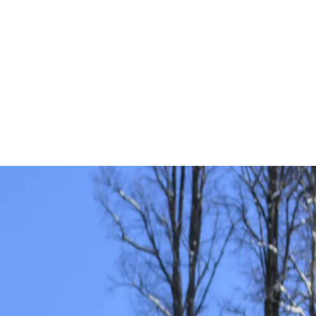
n Skigebieten
. Neben
Deutschland
,
Österreich
und der
Schw