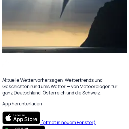
unseren Breiten im Sommer ausbilden. Sie entstehen
durch starke lokale Überhitzung am Boden, lösen sich
plötzlich als Konvektionsblase vom Erdboden ab und
steigen stark beschleunigt auf. Größere Tromben
entstehen in vegetationsarmen Trockengebieten
(
Windhosen
) oder über Wasserflächen der wärmeren
Meere (Wasserhosen).
Quelle:
swa182 / AdobeStock
Aktuelle Wettervorhersagen, Wettertrends und
Geschichten rund ums Wetter — von Meteorologen für
ganz Deutschland, Österreich und die Schweiz.
App herunterladen
(öffnet in neuem Fenster)