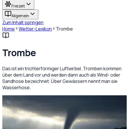
Freizeit
Allgemein
Zum Inhalt springen
Home
Wetter-Lexikon
Trombe
Trombe
Das ist ein trichterförmiger Luftwirbel. Tromben kommen
über dem Land vor und werden dann auch als Wind- oder
Sandhose bezeichnet. Über Gewässern nennt man sie
Wasserhose.
Alle Begriffe
T
Sie wird auch Wettersäule genannt und ist ein
engbegrenzter Wirbelwind. Kleinere, meist harmlose
Tromben sind Sand- oder Staubhosen, die sich auch in