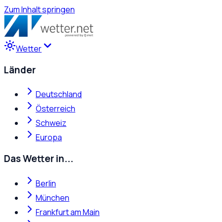
Zum Inhalt springen
Wetter
Länder
Deutschland
Österreich
Schweiz
Europa
Das Wetter in...
Berlin
München
Frankfurt am Main