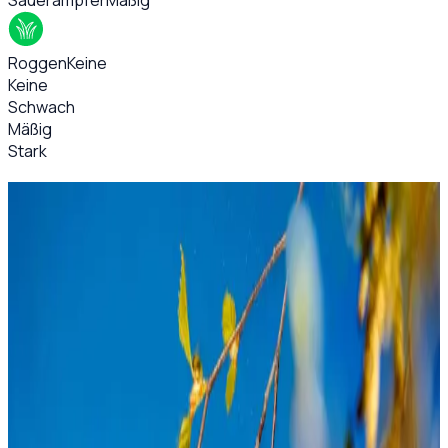
Sauerampfer
Mäßig
Roggen
Keine
Keine
Schwach
Mäßig
Stark
Hintergrundwissen
Ingo Bartussek / AdobeStock
In Deutschland leiden schätzungsweise 20 bis 30 Millionen
Menschen an Allergien. Das sind beispielsweise
Nahrungsmittel-, Arzneimittel- oder Pollenallergien. Rund
jeder fünfte Deutsche leidet an Heuschnupfen und plagt
sich Jahr für Jahr aufs Neue mit den Pollen herum. Laut
Medizinern ist der allergische Schnupfen die häufigste
Allergie im Land. Um Pollenallergikern das Leben etwas
leichter zu machen, bietet Ihnen wetter.net eine