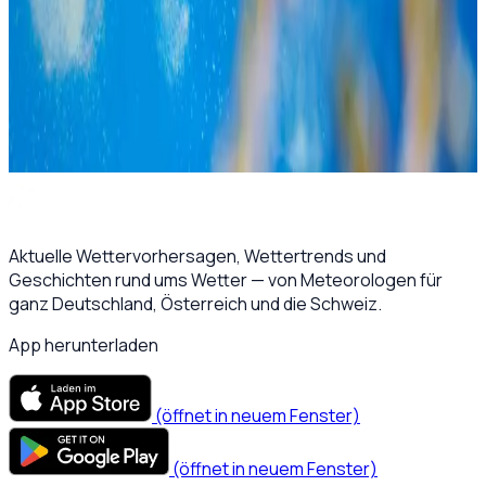
Profi-Tipp:
Kombinieren Sie den Pollenflug-Monitor mit
unserem
Regenradar
, um die perfekten Zeitfenster für
Outdoor-Aktivitäten zu finden.
Verwandte Themen:
Biowetter
Aktuelles Wetter
Aktuelle Wettervorhersagen, Wettertrends und
Geschichten rund ums Wetter — von Meteorologen für
ganz Deutschland, Österreich und die Schweiz.
App herunterladen
(öffnet in neuem Fenster)
(öffnet in neuem Fenster)