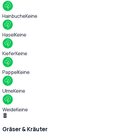
Hainbuche
Keine
Hasel
Keine
Kiefer
Keine
Pappel
Keine
Ulme
Keine
Weide
Keine
Gräser & Kräuter