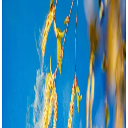
ausführliche Pollenvorhersage an. Es werden die
allergensten Pollen aufgeführt.
Lokale Präzision
Unsere Daten werden für über 10.000 Orte in Deutschland
berechnet. Nutzen Sie die Ortssuche, um die Belastung
direkt vor Ihrer Haustür zu prüfen.
Wind & Wetter
Der Pollenflug wird maßgeblich von Wind und Niederschlag
beeinflusst. Trockenes, windiges Wetter begünstigt den
Flug, während Regen die Luft reinigt.