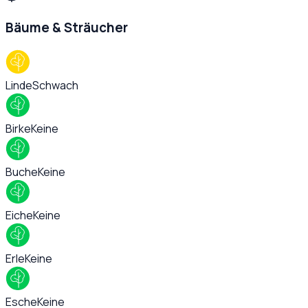
Bäume & Sträucher
Linde
Schwach
Birke
Keine
Buche
Keine
Eiche
Keine
Erle
Keine
Esche
Keine