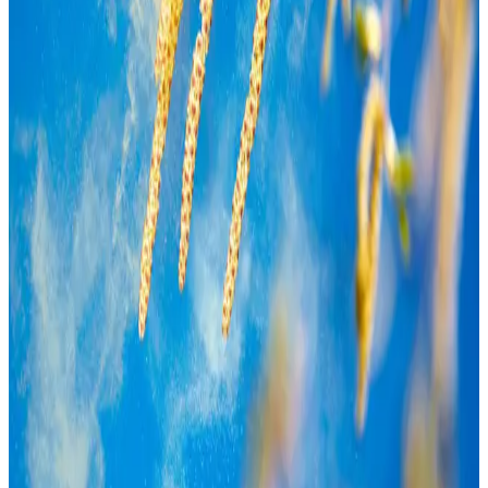
Schutzmaßnahmen gegen
Pollenflug
Abends Haare waschen
Entfernt Pollen, die sich über den Tag angesammelt haben.
Stoßlüften
Nur kurz nach Regenschauern oder bei geringem Flug
lüften.
Kleidung wechseln
Straßenkleidung nicht im Schlafzimmer ausziehen.
Pollenfilter
Einbau von Filtern in Auto und Staubsauger prüfen.