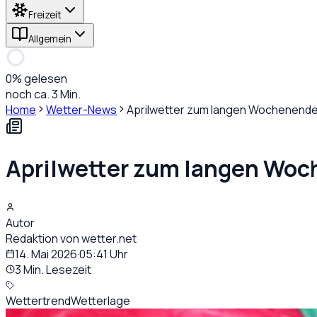
Freizeit
Allgemein
0
% gelesen
noch ca. 3 Min.
Home
Wetter-News
Aprilwetter zum langen Wochenende:
Aprilwetter zum langen Woc
Autor
Redaktion von wetter.net
14. Mai 2026
·
05:41
Uhr
3 Min. Lesezeit
Wettertrend
Wetterlage