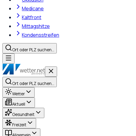
Medicane
Kaltfront
Mittagshitze
Kondensstreifen
Ort oder PLZ suchen…
Ort oder PLZ suchen…
Wetter
Aktuell
Gesundheit
Freizeit
Allgemein