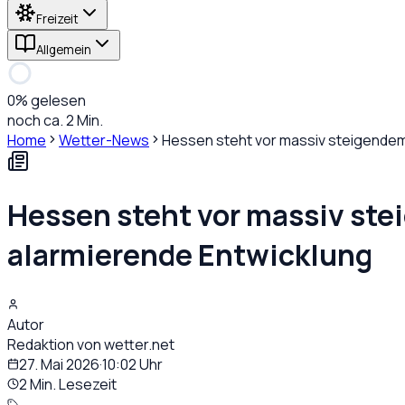
Freizeit
Allgemein
0
% gelesen
noch ca. 2 Min.
Home
Wetter-News
Hessen steht vor massiv steigendem
Hessen steht vor massiv st
alarmierende Entwicklung
Autor
Redaktion von wetter.net
27. Mai 2026
·
10:02
Uhr
2 Min. Lesezeit