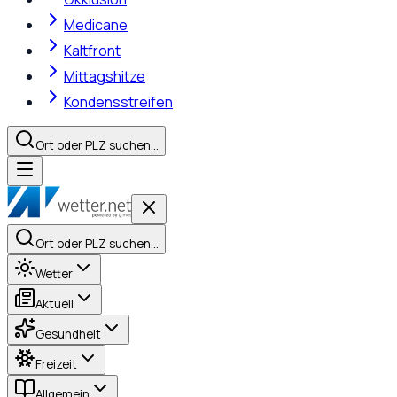
Medicane
Kaltfront
Mittagshitze
Kondensstreifen
Ort oder PLZ suchen…
Ort oder PLZ suchen…
Wetter
Aktuell
Gesundheit
Freizeit
Allgemein