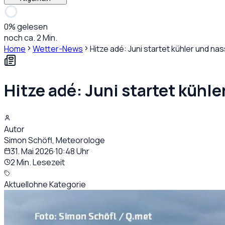
0
% gelesen
noch ca. 2 Min.
Home
Wetter-News
Hitze adé: Juni startet kühler und na
Hitze adé: Juni startet kühle
Autor
Simon Schöfl, Meteorologe
31. Mai 2026
·
10:48
Uhr
2 Min. Lesezeit
Aktuell
ohne Kategorie