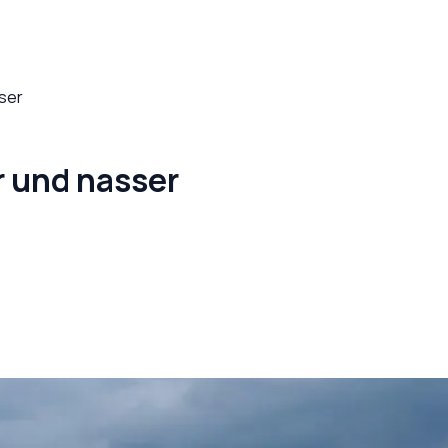
sser
r und nasser