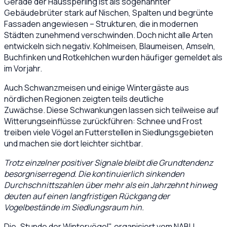
Gerade der Haussperling ist als sogenannter
Gebäudebrüter stark auf Nischen, Spalten und begrünte
Fassaden angewiesen – Strukturen, die in modernen
Städten zunehmend verschwinden. Doch nicht alle Arten
entwickeln sich negativ. Kohlmeisen, Blaumeisen, Amseln,
Buchfinken und Rotkehlchen wurden häufiger gemeldet als
im Vorjahr.
Auch Schwanzmeisen und einige Wintergäste aus
nördlichen Regionen zeigten teils deutliche
Zuwächse.
Diese Schwankungen lassen sich teilweise auf
Witterungseinflüsse zurückführen: Schnee und Frost
treiben viele Vögel an Futterstellen in Siedlungsgebieten
und machen sie dort leichter sichtbar.
Trotz einzelner positiver Signale bleibt die Grundtendenz
besorgniserregend. Die kontinuierlich sinkenden
Durchschnittszahlen über mehr als ein Jahrzehnt hinweg
deuten auf einen langfristigen Rückgang der
Vogelbestände im Siedlungsraum hin.
Die „Stunde der Wintervögel", organisiert vom NABU