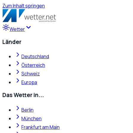
Zum Inhalt springen
Wetter
Länder
Deutschland
Österreich
Schweiz
Europa
Das Wetter in...
Berlin
München
Frankfurt am Main