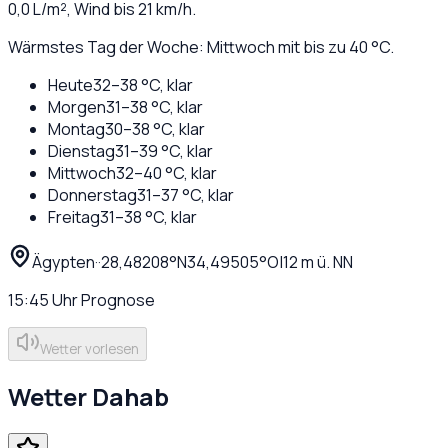
0,0
L/m², Wind bis
21
km/h.
Wärmstes Tag der Woche: Mittwoch mit bis zu 40 °C.
Heute
32
–
38
°C,
klar
Morgen
31
–
38
°C,
klar
Montag
30
–
38
°C,
klar
Dienstag
31
–
39
°C,
klar
Mittwoch
32
–
40
°C,
klar
Donnerstag
31
–
37
°C,
klar
Freitag
31
–
38
°C,
klar
Ägypten
·
·
28,48208
°N
34,49505
°O
|
12
m ü. NN
15:45
Uhr
Prognose
Wetter vorlesen
Wetter
Dahab