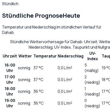
Stündlich
Stündliche Prognose
Heute
Temperatur und Niederschlag im stündlichen Verlauf für
Dahab
.
Stündliche Wettervorhersage für
Dahab
: Uhrzeit, Wett
Niederschlag, UV-Index, Taupunkt und Nullg
UV-
Uhrzeit
Wetter
Temperatur
Niederschlag
Tau
Index
16:00
5
sonnig
37
°C
0,0
L/m²
19 °
Uhr
(mäßig)
17:00
2
sonnig
37
°C
0,0
L/m²
18 °
Uhr
(niedrig)
18:00
1
sonnig
36
°C
0,0
L/m²
17 °
Uhr
(niedrig)
19:00
0
sonnig
36
°C
0,0
L/m²
17 °
Uhr
(niedrig)