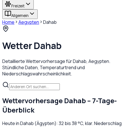
Freizeit
Allgemein
Home
Aegypten
Dahab
Wetter
Dahab
Detaillierte Wettervorhersage für
Dahab
,
Aegypten
.
Stündliche Daten, Temperaturtrend und
Niederschlagswahrscheinlichkeit.
Wettervorhersage
Dahab
– 7-Tage-
Überblick
Heute in
Dahab
(
Ägypten
):
32
bis
38
°C,
klar
. Niederschlag