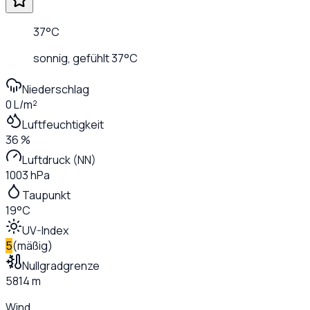
37
°C
sonnig
, gefühlt
37
°C
Niederschlag
0 L/m²
Luftfeuchtigkeit
36 %
Luftdruck (NN)
1003 hPa
Taupunkt
19°C
UV-Index
5
(
mäßig
)
Nullgradgrenze
5814 m
Wind