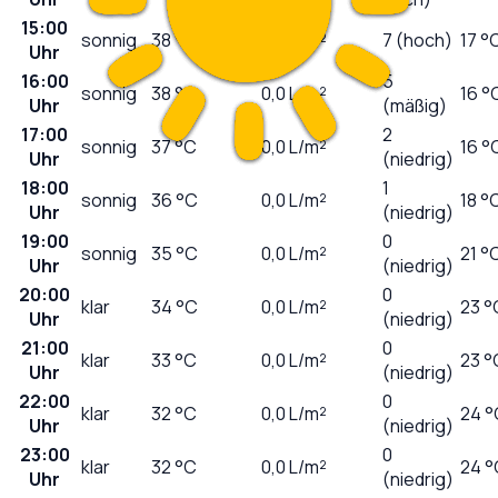
15:00
sonnig
38
°C
0,0
L/m²
7 (hoch)
17 °
Uhr
16:00
5
sonnig
38
°C
0,0
L/m²
16 °
Uhr
(mäßig)
17:00
2
sonnig
37
°C
0,0
L/m²
16 °
Uhr
(niedrig)
18:00
1
sonnig
36
°C
0,0
L/m²
18 °
Uhr
(niedrig)
19:00
0
sonnig
35
°C
0,0
L/m²
21 °
Uhr
(niedrig)
20:00
0
klar
34
°C
0,0
L/m²
23 °
Uhr
(niedrig)
21:00
0
klar
33
°C
0,0
L/m²
23 °
Uhr
(niedrig)
22:00
0
klar
32
°C
0,0
L/m²
24 °
Uhr
(niedrig)
23:00
0
klar
32
°C
0,0
L/m²
24 °
Uhr
(niedrig)