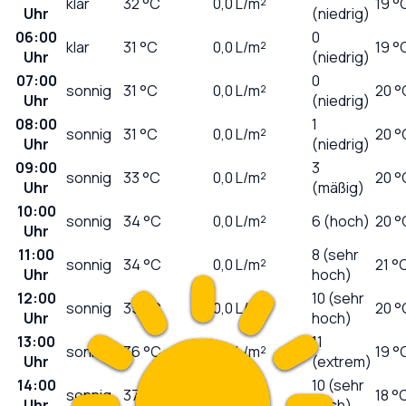
klar
32
°C
0,0
L/m²
19 °
Uhr
(niedrig)
06:00
0
klar
31
°C
0,0
L/m²
19 °
Uhr
(niedrig)
07:00
0
sonnig
31
°C
0,0
L/m²
20 °
Uhr
(niedrig)
08:00
1
sonnig
31
°C
0,0
L/m²
20 °
Uhr
(niedrig)
09:00
3
sonnig
33
°C
0,0
L/m²
20 °
Uhr
(mäßig)
10:00
sonnig
34
°C
0,0
L/m²
6 (hoch)
20 °
Uhr
11:00
8 (sehr
sonnig
34
°C
0,0
L/m²
21 °
Uhr
hoch)
12:00
10 (sehr
sonnig
35
°C
0,0
L/m²
20 °
Uhr
hoch)
13:00
11
sonnig
36
°C
0,0
L/m²
19 °
Uhr
(extrem)
14:00
10 (sehr
sonnig
37
°C
0,0
L/m²
18 °
Uhr
hoch)