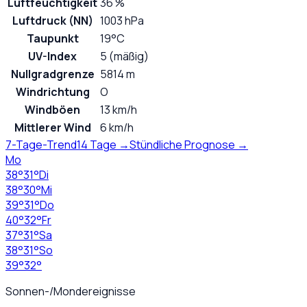
Luftfeuchtigkeit
36 %
Luftdruck (NN)
1003 hPa
Taupunkt
19°C
UV-Index
5 (mäßig)
Nullgradgrenze
5814 m
Windrichtung
O
Windböen
13 km/h
Mittlerer Wind
6 km/h
7-Tage-Trend
14 Tage →
Stündliche Prognose →
Mo
38
°
31
°
Di
38
°
30
°
Mi
39
°
31
°
Do
40
°
32
°
Fr
37
°
31
°
Sa
38
°
31
°
So
39
°
32
°
Sonnen-/Mondereignisse