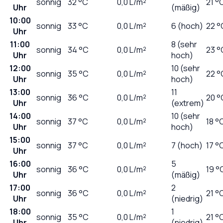
sonnig
32
°C
0,0
L/m²
21 °
Uhr
(mäßig)
10:00
sonnig
33
°C
0,0
L/m²
6 (hoch)
22 °
Uhr
11:00
8 (sehr
sonnig
34
°C
0,0
L/m²
23 °
Uhr
hoch)
12:00
10 (sehr
sonnig
35
°C
0,0
L/m²
22 °
Uhr
hoch)
13:00
11
sonnig
36
°C
0,0
L/m²
20 °
Uhr
(extrem)
14:00
10 (sehr
sonnig
37
°C
0,0
L/m²
18 °
Uhr
hoch)
15:00
sonnig
37
°C
0,0
L/m²
7 (hoch)
17 °
Uhr
16:00
5
sonnig
36
°C
0,0
L/m²
19 °
Uhr
(mäßig)
17:00
2
sonnig
36
°C
0,0
L/m²
21 °
Uhr
(niedrig)
18:00
1
sonnig
35
°C
0,0
L/m²
21 °
Uhr
(niedrig)