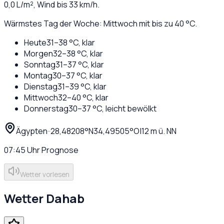
0,0
L/m², Wind bis
33
km/h.
Wärmstes Tag der Woche: Mittwoch mit bis zu 40 °C.
Heute
31
–
38
°C,
klar
Morgen
32
–
38
°C,
klar
Sonntag
31
–
37
°C,
klar
Montag
30
–
37
°C,
klar
Dienstag
31
–
39
°C,
klar
Mittwoch
32
–
40
°C,
klar
Donnerstag
30
–
37
°C,
leicht bewölkt
Ägypten
·
·
28,48208
°N
34,49505
°O
|
12
m ü. NN
07:45
Uhr
Prognose
Wetter vorlesen
Wetter
Dahab