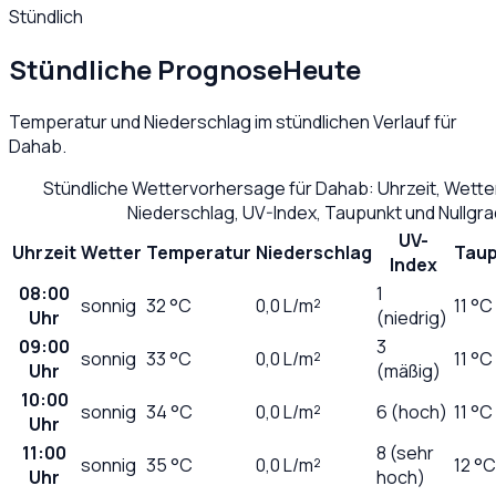
Stündlich
Stündliche Prognose
Heute
Temperatur und Niederschlag im stündlichen Verlauf für
Dahab
.
Stündliche Wettervorhersage für
Dahab
: Uhrzeit, Wett
Niederschlag, UV-Index, Taupunkt und Nullgr
UV-
Uhrzeit
Wetter
Temperatur
Niederschlag
Taup
Index
08:00
1
sonnig
32
°C
0,0
L/m²
11 °C
Uhr
(niedrig)
09:00
3
sonnig
33
°C
0,0
L/m²
11 °C
Uhr
(mäßig)
10:00
sonnig
34
°C
0,0
L/m²
6 (hoch)
11 °C
Uhr
11:00
8 (sehr
sonnig
35
°C
0,0
L/m²
12 °C
Uhr
hoch)