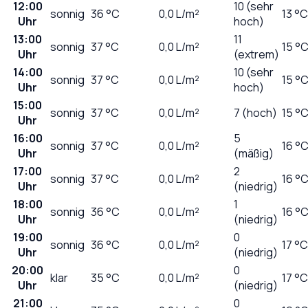
12:00
10 (sehr
sonnig
36
°C
0,0
L/m²
13 °C
Uhr
hoch)
13:00
11
sonnig
37
°C
0,0
L/m²
15 °
Uhr
(extrem)
14:00
10 (sehr
sonnig
37
°C
0,0
L/m²
15 °
Uhr
hoch)
15:00
sonnig
37
°C
0,0
L/m²
7 (hoch)
15 °
Uhr
16:00
5
sonnig
37
°C
0,0
L/m²
16 °
Uhr
(mäßig)
17:00
2
sonnig
37
°C
0,0
L/m²
16 °
Uhr
(niedrig)
18:00
1
sonnig
36
°C
0,0
L/m²
16 °
Uhr
(niedrig)
19:00
0
sonnig
36
°C
0,0
L/m²
17 °C
Uhr
(niedrig)
20:00
0
klar
35
°C
0,0
L/m²
17 °C
Uhr
(niedrig)
21:00
0