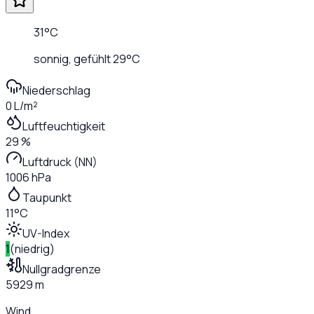
31
°C
sonnig
, gefühlt
29
°C
Niederschlag
0 L/m²
Luftfeuchtigkeit
29 %
Luftdruck (NN)
1006 hPa
Taupunkt
11°C
UV-Index
1
(
niedrig
)
Nullgradgrenze
5929 m
Wind