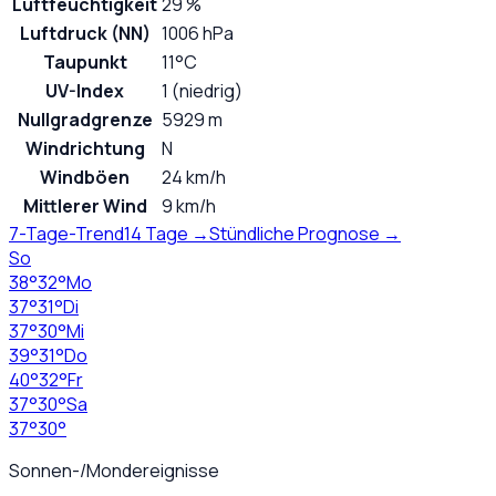
Luftfeuchtigkeit
29 %
Luftdruck (NN)
1006 hPa
Taupunkt
11°C
UV-Index
1 (niedrig)
Nullgradgrenze
5929 m
Windrichtung
N
Windböen
24 km/h
Mittlerer Wind
9 km/h
7-Tage-Trend
14 Tage →
Stündliche Prognose →
So
38
°
32
°
Mo
37
°
31
°
Di
37
°
30
°
Mi
39
°
31
°
Do
40
°
32
°
Fr
37
°
30
°
Sa
37
°
30
°
Sonnen-/Mondereignisse