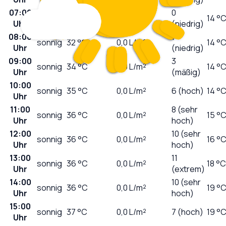
07:00
0
sonnig
32
°C
0,0
L/m²
14 °
Uhr
(niedrig)
08:00
1
sonnig
32
°C
0,0
L/m²
14 °
Uhr
(niedrig)
09:00
3
sonnig
34
°C
0,0
L/m²
14 °
Uhr
(mäßig)
10:00
sonnig
35
°C
0,0
L/m²
6 (hoch)
14 °
Uhr
11:00
8 (sehr
sonnig
36
°C
0,0
L/m²
15 °
Uhr
hoch)
12:00
10 (sehr
sonnig
36
°C
0,0
L/m²
16 °
Uhr
hoch)
13:00
11
sonnig
36
°C
0,0
L/m²
18 °C
Uhr
(extrem)
14:00
10 (sehr
sonnig
36
°C
0,0
L/m²
19 °
Uhr
hoch)
15:00
sonnig
37
°C
0,0
L/m²
7 (hoch)
19 °
Uhr