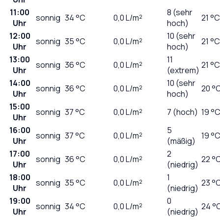
11:00
8 (sehr
sonnig
34
°C
0,0
L/m²
21 °C
Uhr
hoch)
12:00
10 (sehr
sonnig
35
°C
0,0
L/m²
21 °C
Uhr
hoch)
13:00
11
sonnig
36
°C
0,0
L/m²
21 °C
Uhr
(extrem)
14:00
10 (sehr
sonnig
36
°C
0,0
L/m²
20 °
Uhr
hoch)
15:00
sonnig
37
°C
0,0
L/m²
7 (hoch)
19 °
Uhr
16:00
5
sonnig
37
°C
0,0
L/m²
19 °
Uhr
(mäßig)
17:00
2
sonnig
36
°C
0,0
L/m²
22 °
Uhr
(niedrig)
18:00
1
sonnig
35
°C
0,0
L/m²
23 °
Uhr
(niedrig)
19:00
0
sonnig
34
°C
0,0
L/m²
24 °
Uhr
(niedrig)