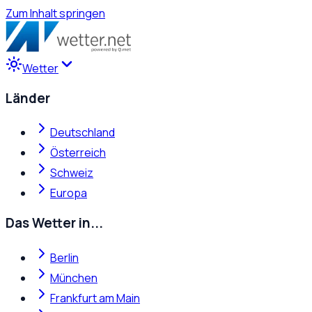
Zum Inhalt springen
Wetter
Länder
Deutschland
Österreich
Schweiz
Europa
Das Wetter in...
Berlin
München
Frankfurt am Main