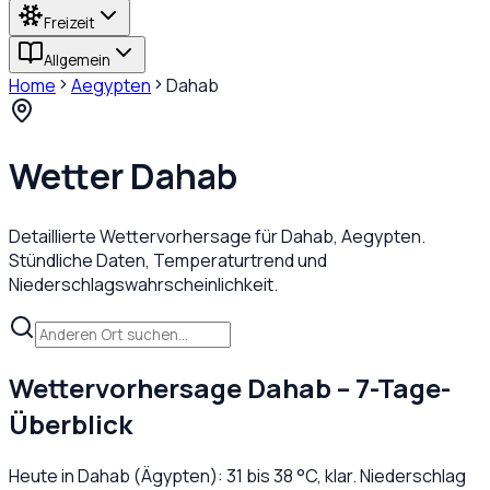
Freizeit
Allgemein
Home
Aegypten
Dahab
Wetter
Dahab
Detaillierte Wettervorhersage für
Dahab
,
Aegypten
.
Stündliche Daten, Temperaturtrend und
Niederschlagswahrscheinlichkeit.
Wettervorhersage
Dahab
– 7-Tage-
Überblick
Heute in
Dahab
(
Ägypten
):
31
bis
38
°C,
klar
. Niederschlag