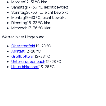
Morgen
12
–
31
°C,
klar
Samstag
17
–
36
°C,
leicht bewölkt
Sonntag
20
–
33
°C,
leicht bewölkt
Montag
19
–
30
°C,
leicht bewölkt
Dienstag
15
–
33
°C,
klar
Mittwoch
17
–
36
°C,
klar
Wetter in der Umgebung:
Oberstenfeld
12
–
28
°C
Abstatt
12
–
28
°C
Großbottwar
12
–
28
°C
Untergruppenbach
12
–
28
°C
Hinterbirkenhof
13
–
28
°C