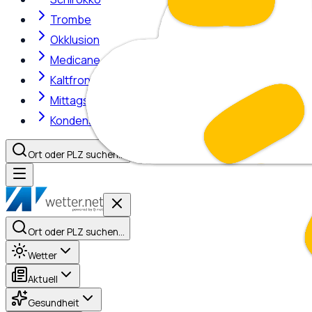
Trombe
Okklusion
Medicane
Kaltfront
Mittagshitze
Kondensstreifen
Ort oder PLZ suchen…
Ort oder PLZ suchen…
Wetter
Aktuell
Gesundheit