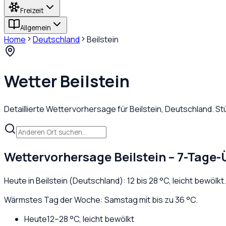
Freizeit
Allgemein
Home
Deutschland
Beilstein
Wetter
Beilstein
Detaillierte Wettervorhersage für
Beilstein
,
Deutschland
. S
Wettervorhersage
Beilstein
– 7-Tage-
Heute in
Beilstein
(
Deutschland
):
12
bis
28
°C,
leicht bewölkt
Wärmstes Tag der Woche: Samstag mit bis zu 36 °C.
Heute
12
–
28
°C,
leicht bewölkt