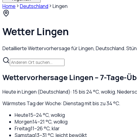
Home
Deutschland
Lingen
Wetter
Lingen
Detaillierte Wettervorhersage für
Lingen
,
Deutschland
. Stü
Wettervorhersage
Lingen
– 7-Tage-Üb
Heute in
Lingen
(
Deutschland
):
15
bis
24
°C,
wolkig
. Nieders
Wärmstes Tag der Woche: Dienstag mit bis zu 34 °C.
Heute
15
–
24
°C,
wolkig
Morgen
14
–
21
°C,
wolkig
Freitag
11
–
26
°C,
klar
Samstag
13
–
31
°C,
leicht bewölkt