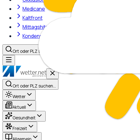
Medicane
Kaltfront
Mittagshitze
Kondensstreifen
Ort oder PLZ suchen…
Ort oder PLZ suchen…
Wetter
Aktuell
Gesundheit
Freizeit
Allgemein