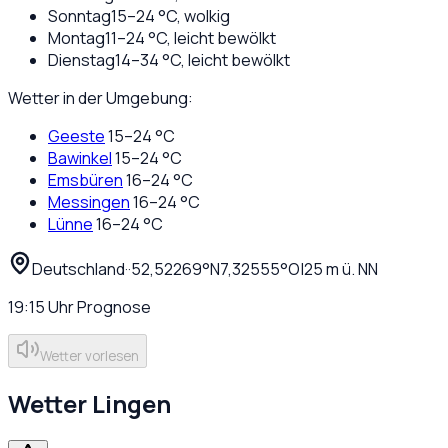
Sonntag
15
–
24
°C,
wolkig
Montag
11
–
24
°C,
leicht bewölkt
Dienstag
14
–
34
°C,
leicht bewölkt
Wetter in der Umgebung:
Geeste
15
–
24
°C
Bawinkel
15
–
24
°C
Emsbüren
16
–
24
°C
Messingen
16
–
24
°C
Lünne
16
–
24
°C
Deutschland
·
·
52,52269
°N
7,32555
°O
|
25
m ü. NN
19:15
Uhr
Prognose
Wetter vorlesen
Wetter
Lingen