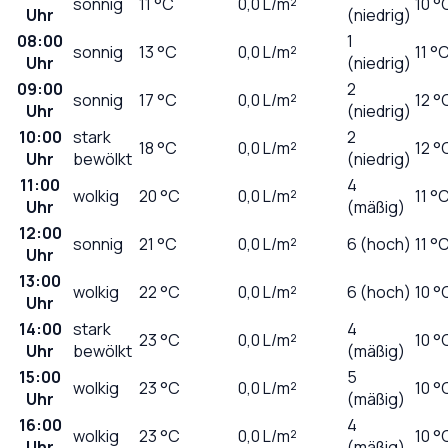
sonnig
11
°C
0,0
L/m²
10 °
Uhr
(niedrig)
08:00
1
sonnig
13
°C
0,0
L/m²
11 °
Uhr
(niedrig)
09:00
2
sonnig
17
°C
0,0
L/m²
12 °
Uhr
(niedrig)
10:00
stark
2
18
°C
0,0
L/m²
12 °
Uhr
bewölkt
(niedrig)
11:00
4
wolkig
20
°C
0,0
L/m²
11 °
Uhr
(mäßig)
12:00
sonnig
21
°C
0,0
L/m²
6 (hoch)
11 °
Uhr
13:00
wolkig
22
°C
0,0
L/m²
6 (hoch)
10 °
Uhr
14:00
stark
4
23
°C
0,0
L/m²
10 °
Uhr
bewölkt
(mäßig)
15:00
5
wolkig
23
°C
0,0
L/m²
10 °
Uhr
(mäßig)
16:00
4
wolkig
23
°C
0,0
L/m²
10 °
Uhr
(mäßig)