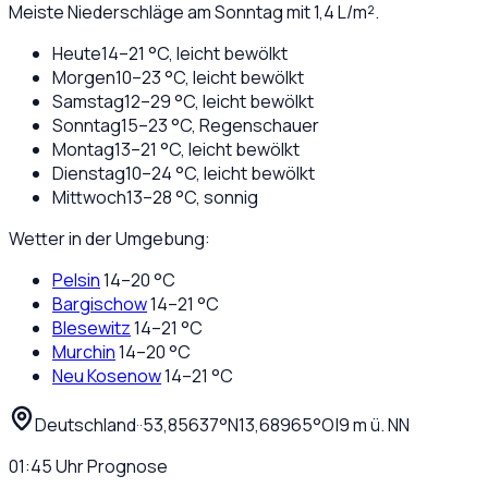
Meiste Niederschläge am Sonntag mit 1,4 L/m².
Heute
14
–
21
°C,
leicht bewölkt
Morgen
10
–
23
°C,
leicht bewölkt
Samstag
12
–
29
°C,
leicht bewölkt
Sonntag
15
–
23
°C,
Regenschauer
Montag
13
–
21
°C,
leicht bewölkt
Dienstag
10
–
24
°C,
leicht bewölkt
Mittwoch
13
–
28
°C,
sonnig
Wetter in der Umgebung:
Pelsin
14
–
20
°C
Bargischow
14
–
21
°C
Blesewitz
14
–
21
°C
Murchin
14
–
20
°C
Neu Kosenow
14
–
21
°C
Deutschland
·
·
53,85637
°N
13,68965
°O
|
9
m ü. NN
01:45
Uhr
Prognose