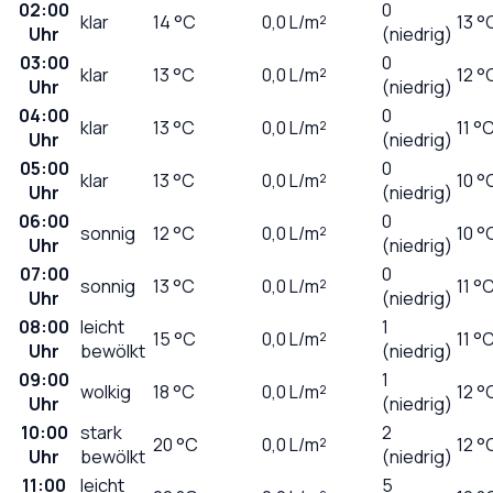
02:00
0
klar
14
°C
0,0
L/m²
13 °
Uhr
(niedrig)
03:00
0
klar
13
°C
0,0
L/m²
12 °
Uhr
(niedrig)
04:00
0
klar
13
°C
0,0
L/m²
11 °
Uhr
(niedrig)
05:00
0
klar
13
°C
0,0
L/m²
10 °
Uhr
(niedrig)
06:00
0
sonnig
12
°C
0,0
L/m²
10 °
Uhr
(niedrig)
07:00
0
sonnig
13
°C
0,0
L/m²
11 °
Uhr
(niedrig)
08:00
leicht
1
15
°C
0,0
L/m²
11 °
Uhr
bewölkt
(niedrig)
09:00
1
wolkig
18
°C
0,0
L/m²
12 °
Uhr
(niedrig)
10:00
stark
2
20
°C
0,0
L/m²
12 °
Uhr
bewölkt
(niedrig)
11:00
leicht
5