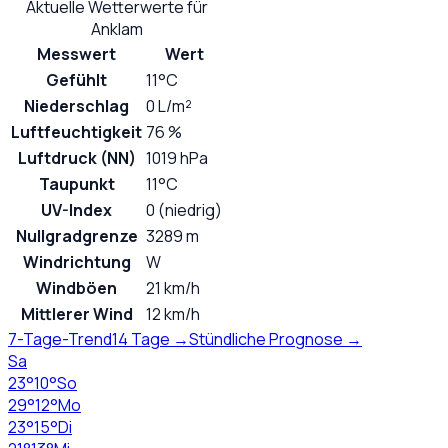
Aktuelle Wetterwerte für
Anklam
Messwert
Wert
Gefühlt
11°C
Niederschlag
0 L/m²
Luftfeuchtigkeit
76 %
Luftdruck (NN)
1019 hPa
Taupunkt
11°C
UV-Index
0 (niedrig)
Nullgradgrenze
3289 m
Windrichtung
W
Windböen
21 km/h
Mittlerer Wind
12 km/h
7-Tage-Trend
14 Tage →
Stündliche Prognose →
Sa
23
°
10
°
So
29
°
12
°
Mo
23
°
15
°
Di