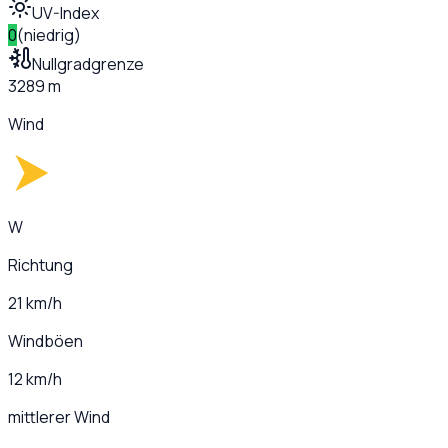
UV-Index
0
(
niedrig
)
Nullgradgrenze
3289 m
Wind
W
Richtung
21 km/h
Windböen
12 km/h
mittlerer Wind