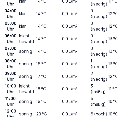
klar
14
°C
0,0
L/m²
11 °
Uhr
(niedrig)
04:00
0
klar
14
°C
0,0
L/m²
12 °
Uhr
(niedrig)
05:00
0
klar
14
°C
0,0
L/m²
12 °
Uhr
(niedrig)
06:00
leicht
0
14
°C
0,0
L/m²
13 °
Uhr
bewölkt
(niedrig)
07:00
0
sonnig
14
°C
0,0
L/m²
13 °
Uhr
(niedrig)
08:00
1
sonnig
16
°C
0,0
L/m²
13 °
Uhr
(niedrig)
09:00
2
sonnig
17
°C
0,0
L/m²
12 °
Uhr
(niedrig)
10:00
leicht
3
18
°C
0,0
L/m²
11 °
Uhr
bewölkt
(mäßig)
11:00
5
sonnig
19
°C
0,0
L/m²
10 °
Uhr
(mäßig)
12:00
sonnig
20
°C
0,0
L/m²
6 (hoch)
10 °
Uhr