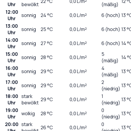
22
°C
0,0
L/m²
12 °
Uhr
bewölkt
(mäßig)
12:00
sonnig
24
°C
0,0
L/m²
6 (hoch)
13 °
Uhr
13:00
sonnig
25
°C
0,0
L/m²
6 (hoch)
13 °
Uhr
14:00
sonnig
27
°C
0,0
L/m²
6 (hoch)
14 °
Uhr
15:00
5
sonnig
28
°C
0,0
L/m²
14 °
Uhr
(mäßig)
16:00
4
sonnig
29
°C
0,0
L/m²
13 °
Uhr
(mäßig)
17:00
2
sonnig
29
°C
0,0
L/m²
13 °
Uhr
(niedrig)
18:00
stark
1
29
°C
0,0
L/m²
13 °
Uhr
bewölkt
(niedrig)
19:00
0
wolkig
28
°C
0,0
L/m²
13 °
Uhr
(niedrig)
20:00
stark
0
26
°C
0,0
L/m²
13 °
Uhr
bewölkt
(niedrig)