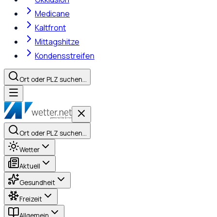
Medicane
Kaltfront
Mittagshitze
Kondensstreifen
Ort oder PLZ suchen…
Ort oder PLZ suchen…
Wetter
Aktuell
Gesundheit
Freizeit
Allgemein