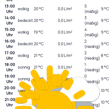
13:00
5
wolkig
20
°C
0,0
L/m²
9 °C
Uhr
(mäßig)
14:00
3
bedeckt
20
°C
0,0
L/m²
9 °C
Uhr
(mäßig)
15:00
4
wolkig
19
°C
0,0
L/m²
9 °C
Uhr
(mäßig)
16:00
2
bedeckt
20
°C
0,0
L/m²
9 °C
Uhr
(niedrig)
17:00
2
wolkig
21
°C
0,0
L/m²
8 °C
Uhr
(niedrig)
18:00
1
sonnig
21
°C
0,0
L/m²
8 °C
Uhr
(niedrig)
19:00
0
sonnig
20
°C
0,0
L/m²
9 °C
Uhr
(niedrig)
20:00
0
sonnig
19
°C
0,0
L/m²
10 °
Uhr
(niedrig)
21:00
0
klar
17
°C
0,0
L/m²
10 °
Uhr
(niedrig)