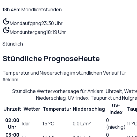
18h 48m
Mondlichtstunden
Mondaufgang
23:30 Uhr
Monduntergang
18:19 Uhr
Stündlich
Stündliche Prognose
Heute
Temperatur und Niederschlag im stündlichen Verlauf für
Anklam
.
Stündliche Wettervorhersage für
Anklam
: Uhrzeit, Wet
Niederschlag, UV-Index, Taupunkt und Nullg
UV-
Uhrzeit
Wetter
Temperatur
Niederschlag
Tau
Index
02:00
0
klar
15
°C
0,0
L/m²
11 °
Uhr
(niedrig)
03:00
0