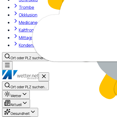
Trombe
Okklusion
Medicane
Kaltfront
Mittagshitze
Kondensstreifen
Ort oder PLZ suchen…
Ort oder PLZ suchen…
Wetter
Aktuell
Gesundheit