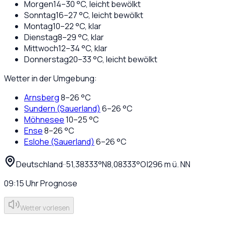
Morgen
14
–
30
°C,
leicht bewölkt
Sonntag
16
–
27
°C,
leicht bewölkt
Montag
10
–
22
°C,
klar
Dienstag
8
–
29
°C,
klar
Mittwoch
12
–
34
°C,
klar
Donnerstag
20
–
33
°C,
leicht bewölkt
Wetter in der Umgebung:
Arnsberg
8
–
26
°C
Sundern (Sauerland)
6
–
26
°C
Möhnesee
10
–
25
°C
Ense
8
–
26
°C
Eslohe (Sauerland)
6
–
26
°C
Deutschland
·
·
51,38333
°N
8,08333
°O
|
296
m ü. NN
09:15
Uhr
Prognose
Wetter vorlesen