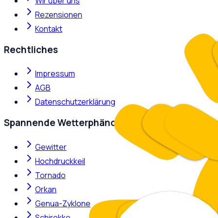
Wir über uns
Rezensionen
Kontakt
Rechtliches
Impressum
AGB
Datenschutzerklärung
Spannende Wetterphänomene
Gewitter
Hochdruckkeil
Tornado
Orkan
Genua-Zyklone
Schirokko