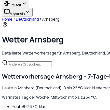
Freizeit
Allgemein
Home
Deutschland
Arnsberg
Wetter
Arnsberg
Detaillierte Wettervorhersage für
Arnsberg
,
Deutschland
. 
Wettervorhersage
Arnsberg
– 7-Tage-
Heute in
Arnsberg
(
Deutschland
):
8
bis
26
°C,
klar
. Niedersc
Wärmstes Tag der Woche: Mittwoch mit bis zu 34 °C.
Heute
8
–
26
°C,
klar