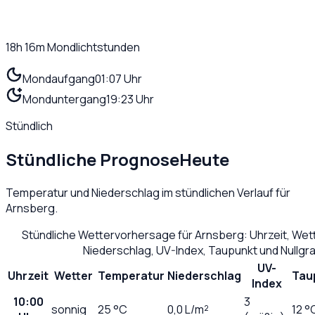
18h 16m
Mondlichtstunden
Mondaufgang
01:07 Uhr
Monduntergang
19:23 Uhr
Stündlich
Stündliche Prognose
Heute
Temperatur und Niederschlag im stündlichen Verlauf für
Arnsberg
.
Stündliche Wettervorhersage für
Arnsberg
: Uhrzeit, We
Niederschlag, UV-Index, Taupunkt und Nullg
UV-
Uhrzeit
Wetter
Temperatur
Niederschlag
Tau
Index
10:00
3
sonnig
25
°C
0,0
L/m²
12 °