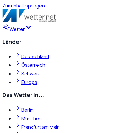
Zum Inhalt springen
Wetter
Länder
Deutschland
Österreich
Schweiz
Europa
Das Wetter in...
Berlin
München
Frankfurt am Main