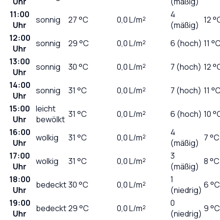
Uhr
(mäßig)
11:00
4
sonnig
27
°C
0,0
L/m²
12 °
Uhr
(mäßig)
12:00
sonnig
29
°C
0,0
L/m²
6 (hoch)
11 °
Uhr
13:00
sonnig
30
°C
0,0
L/m²
7 (hoch)
12 °
Uhr
14:00
sonnig
31
°C
0,0
L/m²
7 (hoch)
11 °
Uhr
15:00
leicht
31
°C
0,0
L/m²
6 (hoch)
10 °
Uhr
bewölkt
16:00
4
wolkig
31
°C
0,0
L/m²
7 °C
Uhr
(mäßig)
17:00
3
wolkig
31
°C
0,0
L/m²
8 °C
Uhr
(mäßig)
18:00
1
bedeckt
30
°C
0,0
L/m²
6 °C
Uhr
(niedrig)
19:00
0
bedeckt
29
°C
0,0
L/m²
9 °C
Uhr
(niedrig)