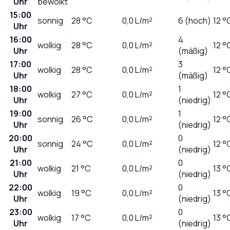
Uhr
bewölkt
15:00
sonnig
28
°C
0,0
L/m²
6 (hoch)
12 °
Uhr
16:00
4
wolkig
28
°C
0,0
L/m²
12 °
Uhr
(mäßig)
17:00
3
wolkig
28
°C
0,0
L/m²
12 °
Uhr
(mäßig)
18:00
1
wolkig
27
°C
0,0
L/m²
12 °
Uhr
(niedrig)
19:00
1
sonnig
26
°C
0,0
L/m²
12 °
Uhr
(niedrig)
20:00
0
sonnig
24
°C
0,0
L/m²
12 °
Uhr
(niedrig)
21:00
0
wolkig
21
°C
0,0
L/m²
13 °
Uhr
(niedrig)
22:00
0
wolkig
19
°C
0,0
L/m²
13 °
Uhr
(niedrig)
23:00
0
wolkig
17
°C
0,0
L/m²
13 °
Uhr
(niedrig)