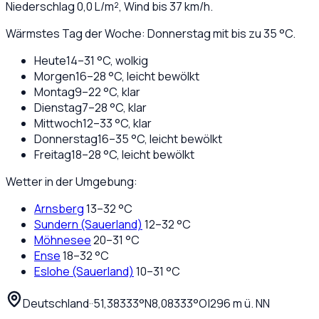
Niederschlag
0,0
L/m², Wind bis
37
km/h.
Wärmstes Tag der Woche: Donnerstag mit bis zu 35 °C.
Heute
14
–
31
°C,
wolkig
Morgen
16
–
28
°C,
leicht bewölkt
Montag
9
–
22
°C,
klar
Dienstag
7
–
28
°C,
klar
Mittwoch
12
–
33
°C,
klar
Donnerstag
16
–
35
°C,
leicht bewölkt
Freitag
18
–
28
°C,
leicht bewölkt
Wetter in der Umgebung:
Arnsberg
13
–
32
°C
Sundern (Sauerland)
12
–
32
°C
Möhnesee
20
–
31
°C
Ense
18
–
32
°C
Eslohe (Sauerland)
10
–
31
°C
Deutschland
·
·
51,38333
°N
8,08333
°O
|
296
m ü. NN