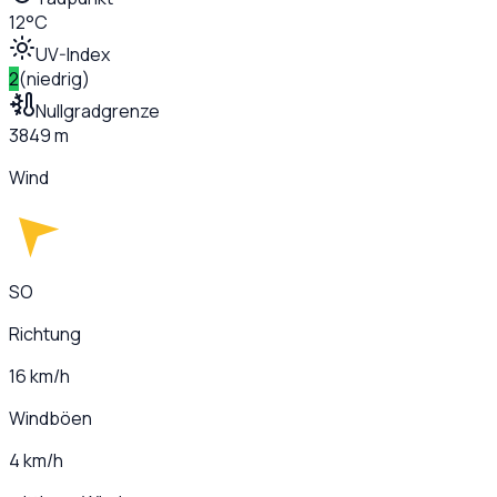
12°C
UV-Index
2
(
niedrig
)
Nullgradgrenze
3849 m
Wind
SO
Richtung
16 km/h
Windböen
4 km/h