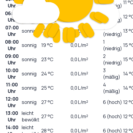
klar
16
°C
0,0
L/m²
11 °
Uhr
(niedrig)
06:00
leicht
0
17
°C
0,0
L/m²
12 °
Uhr
bewölkt
(niedrig)
07:00
0
sonnig
17
°C
0,0
L/m²
13 °
Uhr
(niedrig)
08:00
1
sonnig
19
°C
0,0
L/m²
15 °
Uhr
(niedrig)
09:00
2
sonnig
23
°C
0,0
L/m²
15 °
Uhr
(niedrig)
10:00
3
sonnig
24
°C
0,0
L/m²
14 °
Uhr
(mäßig)
11:00
4
sonnig
25
°C
0,0
L/m²
14 °
Uhr
(mäßig)
12:00
sonnig
27
°C
0,0
L/m²
6 (hoch)
12 °
Uhr
13:00
leicht
27
°C
0,0
L/m²
6 (hoch)
12 °
Uhr
bewölkt
14:00
leicht
28
°C
0,0
L/m²
6 (hoch)
12 °