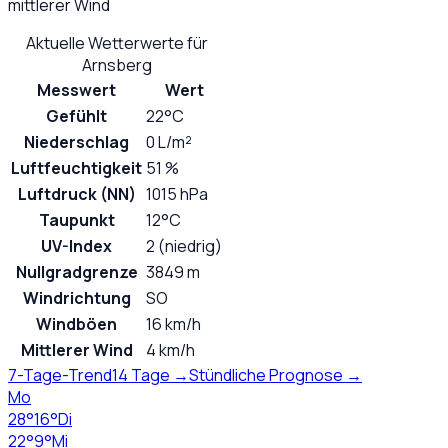
mittlerer Wind
Aktuelle Wetterwerte für
Arnsberg
Messwert
Wert
Gefühlt
22°C
Niederschlag
0 L/m²
Luftfeuchtigkeit
51 %
Luftdruck (NN)
1015 hPa
Taupunkt
12°C
UV-Index
2 (niedrig)
Nullgradgrenze
3849 m
Windrichtung
SO
Windböen
16 km/h
Mittlerer Wind
4 km/h
7-Tage-Trend
14 Tage →
Stündliche Prognose →
Mo
28
°
16
°
Di
22
°
9
°
Mi