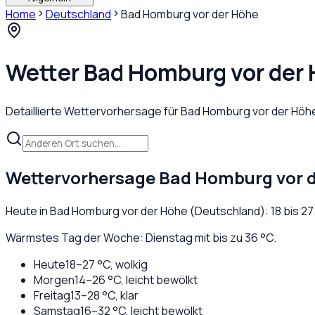
Home
Deutschland
Bad Homburg vor der Höhe
Wetter
Bad Homburg vor der
Detaillierte Wettervorhersage für
Bad Homburg vor der Höh
Wettervorhersage
Bad Homburg vor 
Heute in
Bad Homburg vor der Höhe
(
Deutschland
):
18
bis
27
Wärmstes Tag der Woche: Dienstag mit bis zu 36 °C.
Heute
18
–
27
°C,
wolkig
Morgen
14
–
26
°C,
leicht bewölkt
Freitag
13
–
28
°C,
klar
Samstag
16
–
32
°C,
leicht bewölkt