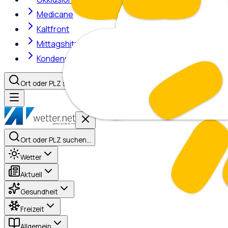
Medicane
Kaltfront
Mittagshitze
Kondensstreifen
Ort oder PLZ suchen…
Ort oder PLZ suchen…
Wetter
Aktuell
Gesundheit
Freizeit
Allgemein