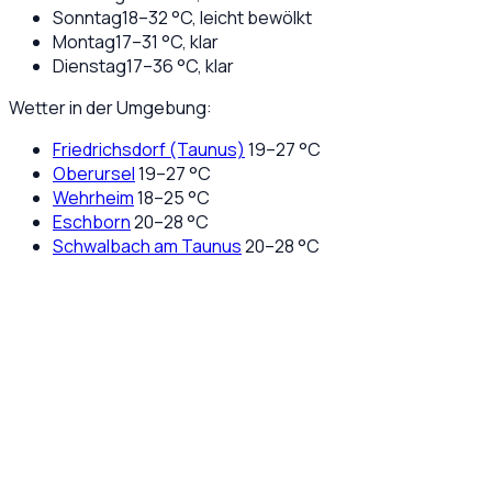
Sonntag
18
–
32
°C,
leicht bewölkt
Montag
17
–
31
°C,
klar
Dienstag
17
–
36
°C,
klar
Wetter in der Umgebung:
Friedrichsdorf (Taunus)
19
–
27
°C
Oberursel
19
–
27
°C
Wehrheim
18
–
25
°C
Eschborn
20
–
28
°C
Schwalbach am Taunus
20
–
28
°C