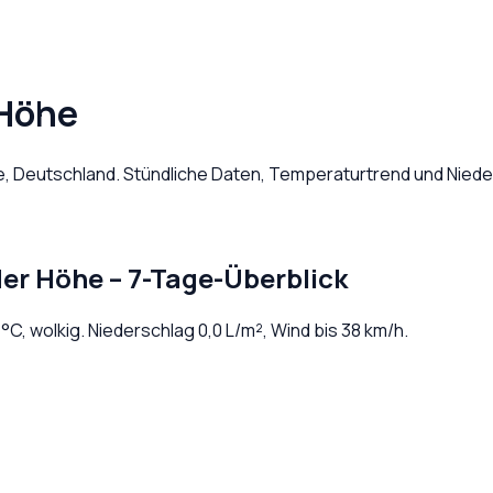
 Höhe
e
,
Deutschland
. Stündliche Daten, Temperaturtrend und Niede
der Höhe
– 7-Tage-Überblick
°C,
wolkig
. Niederschlag
0,0
L/m², Wind bis
38
km/h.