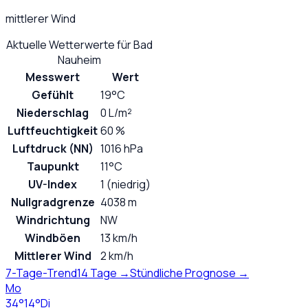
mittlerer Wind
Aktuelle Wetterwerte für
Bad
Nauheim
Messwert
Wert
Gefühlt
19°C
Niederschlag
0 L/m²
Luftfeuchtigkeit
60 %
Luftdruck (NN)
1016 hPa
Taupunkt
11°C
UV-Index
1 (niedrig)
Nullgradgrenze
4038 m
Windrichtung
NW
Windböen
13 km/h
Mittlerer Wind
2 km/h
7-Tage-Trend
14 Tage →
Stündliche Prognose →
Mo
34
°
14
°
Di