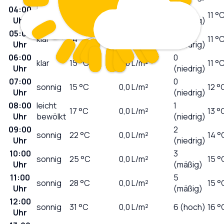
04:00
0
klar
15
°C
0,0
L/m²
11 °
Uhr
(niedrig)
05:00
0
klar
14
°C
0,0
L/m²
11 °
Uhr
(niedrig)
06:00
0
klar
15
°C
0,0
L/m²
11 °
Uhr
(niedrig)
07:00
0
sonnig
15
°C
0,0
L/m²
12 °
Uhr
(niedrig)
08:00
leicht
1
17
°C
0,0
L/m²
13 °
Uhr
bewölkt
(niedrig)
09:00
2
sonnig
22
°C
0,0
L/m²
14 °
Uhr
(niedrig)
10:00
3
sonnig
25
°C
0,0
L/m²
15 °
Uhr
(mäßig)
11:00
5
sonnig
28
°C
0,0
L/m²
15 °
Uhr
(mäßig)
12:00
sonnig
31
°C
0,0
L/m²
6 (hoch)
16 °
Uhr