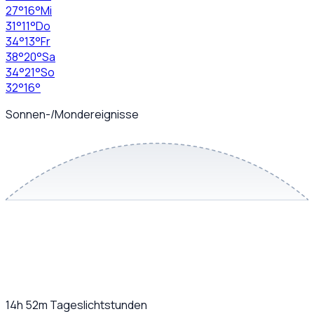
27
°
16
°
Mi
31
°
11
°
Do
34
°
13
°
Fr
38
°
20
°
Sa
34
°
21
°
So
32
°
16
°
Sonnen-/Mondereignisse
14h 52m
Tageslichtstunden