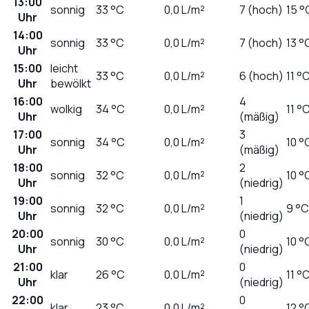
13:00
sonnig
33
°C
0,0
L/m²
7 (hoch)
15 °
Uhr
14:00
sonnig
33
°C
0,0
L/m²
7 (hoch)
13 °
Uhr
15:00
leicht
33
°C
0,0
L/m²
6 (hoch)
11 °
Uhr
bewölkt
16:00
4
wolkig
34
°C
0,0
L/m²
11 °
Uhr
(mäßig)
17:00
3
sonnig
34
°C
0,0
L/m²
10 °
Uhr
(mäßig)
18:00
2
sonnig
32
°C
0,0
L/m²
10 °
Uhr
(niedrig)
19:00
1
sonnig
32
°C
0,0
L/m²
9 °C
Uhr
(niedrig)
20:00
0
sonnig
30
°C
0,0
L/m²
10 °
Uhr
(niedrig)
21:00
0
klar
26
°C
0,0
L/m²
11 °
Uhr
(niedrig)
22:00
0
klar
23
°C
0,0
L/m²
12 °