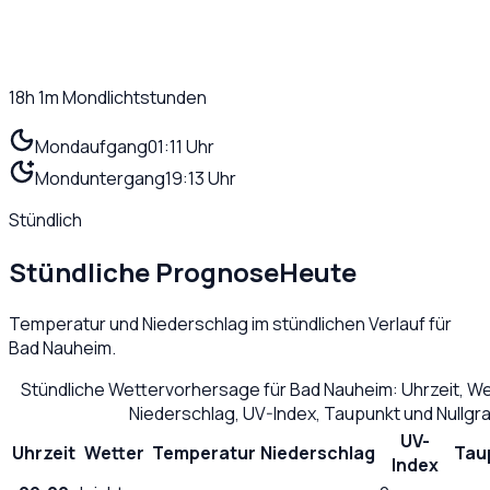
18h 1m
Mondlichtstunden
Mondaufgang
01:11 Uhr
Monduntergang
19:13 Uhr
Stündlich
Stündliche Prognose
Heute
Temperatur und Niederschlag im stündlichen Verlauf für
Bad Nauheim
.
Stündliche Wettervorhersage für
Bad Nauheim
: Uhrzeit, W
Niederschlag, UV-Index, Taupunkt und Nullg
UV-
Uhrzeit
Wetter
Temperatur
Niederschlag
Tau
Index