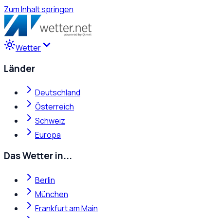
Zum Inhalt springen
Wetter
Länder
Deutschland
Österreich
Schweiz
Europa
Das Wetter in...
Berlin
München
Frankfurt am Main