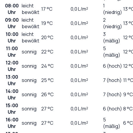
08:00
leicht
1
17
°C
0,0
L/m²
13 °
Uhr
bewölkt
(niedrig)
09:00
leicht
2
19
°C
0,0
L/m²
13 °
Uhr
bewölkt
(niedrig)
10:00
leicht
3
20
°C
0,0
L/m²
12 °
Uhr
bewölkt
(mäßig)
11:00
5
sonnig
22
°C
0,0
L/m²
12 °
Uhr
(mäßig)
12:00
sonnig
24
°C
0,0
L/m²
6 (hoch)
12 °
Uhr
13:00
sonnig
25
°C
0,0
L/m²
7 (hoch)
11 °
Uhr
14:00
sonnig
26
°C
0,0
L/m²
7 (hoch)
9 °C
Uhr
15:00
sonnig
27
°C
0,0
L/m²
6 (hoch)
8 °C
Uhr
16:00
5
sonnig
27
°C
0,0
L/m²
6 °C
Uhr
(mäßig)