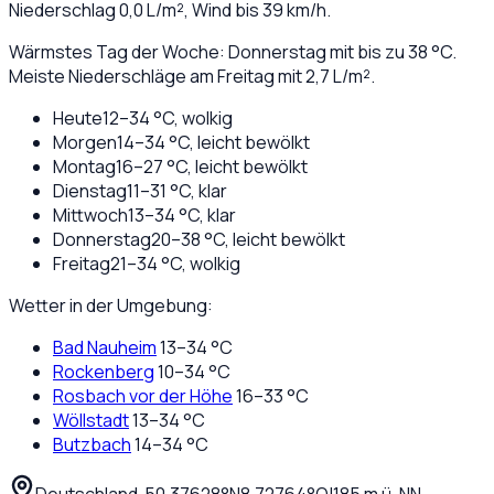
Niederschlag
0,0
L/m², Wind bis
39
km/h.
Wärmstes Tag der Woche: Donnerstag mit bis zu 38 °C.
Meiste Niederschläge am Freitag mit 2,7 L/m².
Heute
12
–
34
°C,
wolkig
Morgen
14
–
34
°C,
leicht bewölkt
Montag
16
–
27
°C,
leicht bewölkt
Dienstag
11
–
31
°C,
klar
Mittwoch
13
–
34
°C,
klar
Donnerstag
20
–
38
°C,
leicht bewölkt
Freitag
21
–
34
°C,
wolkig
Wetter in der Umgebung:
Bad Nauheim
13
–
34
°C
Rockenberg
10
–
34
°C
Rosbach vor der Höhe
16
–
33
°C
Wöllstadt
13
–
34
°C
Butzbach
14
–
34
°C
Deutschland
·
·
50,37628
°N
8,72764
°O
|
185
m ü. NN