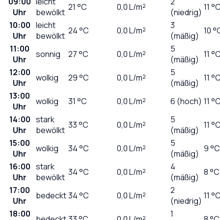
09:00
leicht
2
21
°C
0,0
L/m²
11 °
Uhr
bewölkt
(niedrig)
10:00
leicht
3
24
°C
0,0
L/m²
10 °
Uhr
bewölkt
(mäßig)
11:00
5
sonnig
27
°C
0,0
L/m²
11 °
Uhr
(mäßig)
12:00
5
wolkig
29
°C
0,0
L/m²
11 °
Uhr
(mäßig)
13:00
wolkig
31
°C
0,0
L/m²
6 (hoch)
11 °
Uhr
14:00
stark
5
33
°C
0,0
L/m²
11 °
Uhr
bewölkt
(mäßig)
15:00
5
wolkig
34
°C
0,0
L/m²
9 °C
Uhr
(mäßig)
16:00
stark
4
34
°C
0,0
L/m²
8 °C
Uhr
bewölkt
(mäßig)
17:00
2
bedeckt
34
°C
0,0
L/m²
11 °
Uhr
(niedrig)
18:00
1
bedeckt
33
°C
0,0
L/m²
8 °C