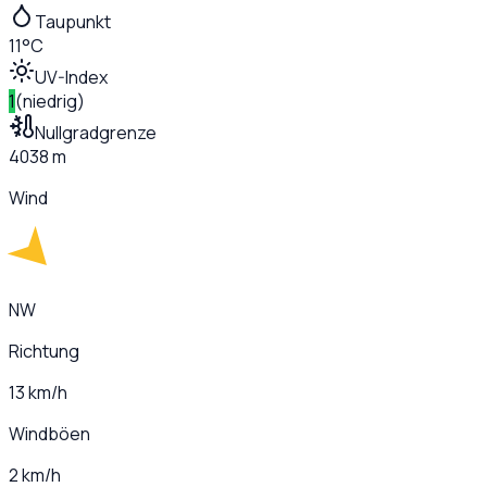
Taupunkt
11°C
UV-Index
1
(
niedrig
)
Nullgradgrenze
4038 m
Wind
NW
Richtung
13 km/h
Windböen
2 km/h