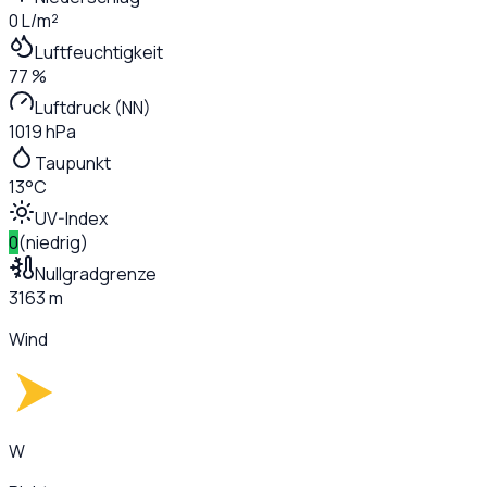
0 L/m²
Luftfeuchtigkeit
77 %
Luftdruck (NN)
1019 hPa
Taupunkt
13°C
UV-Index
0
(
niedrig
)
Nullgradgrenze
3163 m
Wind
W