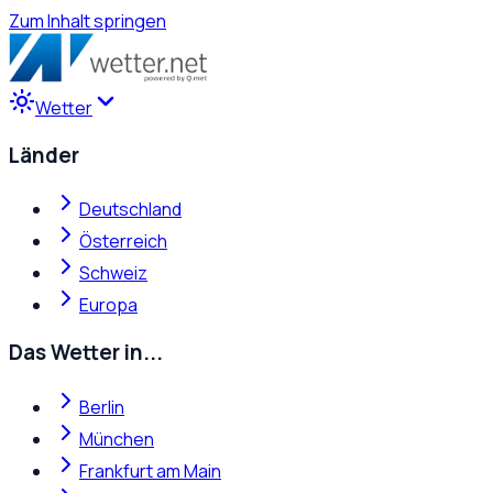
Zum Inhalt springen
Wetter
Länder
Deutschland
Österreich
Schweiz
Europa
Das Wetter in...
Berlin
München
Frankfurt am Main