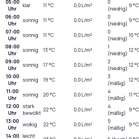
05:00
0
klar
11
°C
0,0
L/m²
9 °C
Uhr
(niedrig)
06:00
0
sonnig
11
°C
0,0
L/m²
9 °C
Uhr
(niedrig)
07:00
0
sonnig
11
°C
0,0
L/m²
10 °
Uhr
(niedrig)
08:00
1
sonnig
13
°C
0,0
L/m²
12 °
Uhr
(niedrig)
09:00
2
sonnig
17
°C
0,0
L/m²
12 °
Uhr
(niedrig)
10:00
3
sonnig
19
°C
0,0
L/m²
12 °
Uhr
(mäßig)
11:00
4
sonnig
20
°C
0,0
L/m²
11 °
Uhr
(mäßig)
12:00
stark
4
22
°C
0,0
L/m²
9 °C
Uhr
bewölkt
(mäßig)
13:00
5
wolkig
22
°C
0,0
L/m²
9 °C
Uhr
(mäßig)
14:00
leicht