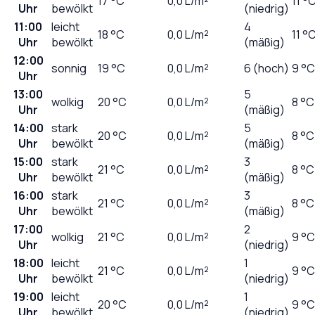
17
°C
0,0
L/m²
11 °
Uhr
bewölkt
(niedrig)
11:00
leicht
4
18
°C
0,0
L/m²
11 °
Uhr
bewölkt
(mäßig)
12:00
sonnig
19
°C
0,0
L/m²
6 (hoch)
9 °C
Uhr
13:00
5
wolkig
20
°C
0,0
L/m²
8 °C
Uhr
(mäßig)
14:00
stark
5
20
°C
0,0
L/m²
8 °C
Uhr
bewölkt
(mäßig)
15:00
stark
3
21
°C
0,0
L/m²
8 °C
Uhr
bewölkt
(mäßig)
16:00
stark
3
21
°C
0,0
L/m²
8 °C
Uhr
bewölkt
(mäßig)
17:00
2
wolkig
21
°C
0,0
L/m²
9 °C
Uhr
(niedrig)
18:00
leicht
1
21
°C
0,0
L/m²
9 °C
Uhr
bewölkt
(niedrig)
19:00
leicht
1
20
°C
0,0
L/m²
9 °C
Uhr
bewölkt
(niedrig)