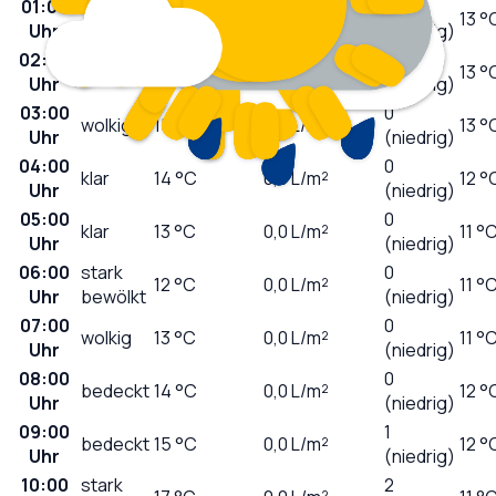
01:00
stark
0
16
°C
0,0
L/m²
13 °
Uhr
bewölkt
(niedrig)
02:00
0
klar
16
°C
0,0
L/m²
13 °
Uhr
(niedrig)
03:00
0
wolkig
15
°C
0,0
L/m²
13 °
Uhr
(niedrig)
04:00
0
klar
14
°C
0,0
L/m²
12 °
Uhr
(niedrig)
05:00
0
klar
13
°C
0,0
L/m²
11 °
Uhr
(niedrig)
06:00
stark
0
12
°C
0,0
L/m²
11 °
Uhr
bewölkt
(niedrig)
07:00
0
wolkig
13
°C
0,0
L/m²
11 °
Uhr
(niedrig)
08:00
0
bedeckt
14
°C
0,0
L/m²
12 °
Uhr
(niedrig)
09:00
1
bedeckt
15
°C
0,0
L/m²
12 °
Uhr
(niedrig)
10:00
stark
2