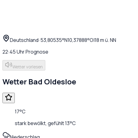
Deutschland
·
·
53,80535
°N
10,37888
°O
|
18
m ü. NN
22:45
Uhr
Prognose
Wetter vorlesen
Wetter
Bad Oldesloe
17
°C
stark bewölkt
, gefühlt
13
°C
Niederschlag