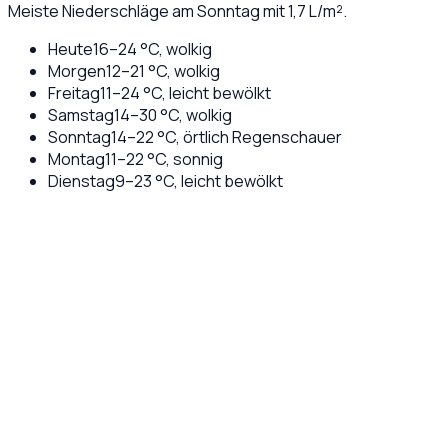
Meiste Niederschläge am Sonntag mit 1,7 L/m².
Heute
16
–
24
°C,
wolkig
Morgen
12
–
21
°C,
wolkig
Freitag
11
–
24
°C,
leicht bewölkt
Samstag
14
–
30
°C,
wolkig
Sonntag
14
–
22
°C,
örtlich Regenschauer
Montag
11
–
22
°C,
sonnig
Dienstag
9
–
23
°C,
leicht bewölkt