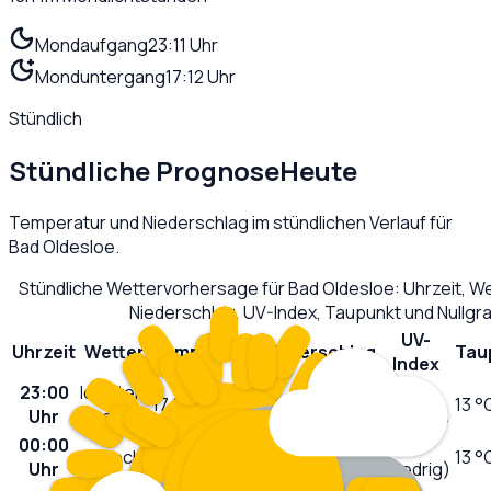
Mondaufgang
23:11 Uhr
Monduntergang
17:12 Uhr
Stündlich
Stündliche Prognose
Heute
Temperatur und Niederschlag im stündlichen Verlauf für
Bad Oldesloe
.
Stündliche Wettervorhersage für
Bad Oldesloe
: Uhrzeit, 
Niederschlag, UV-Index, Taupunkt und Nullg
UV-
Uhrzeit
Wetter
Temperatur
Niederschlag
Tau
Index
23:00
leichter
0
17
°C
0,1
L/m²
13 °
Uhr
Regen
(niedrig)
00:00
0
bedeckt
16
°C
0,0
L/m²
13 °
Uhr
(niedrig)