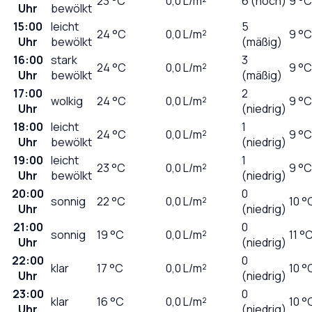
23
°C
0,0
L/m²
6 (hoch)
9 °C
Uhr
bewölkt
15:00
leicht
5
24
°C
0,0
L/m²
9 °C
Uhr
bewölkt
(mäßig)
16:00
stark
3
24
°C
0,0
L/m²
9 °C
Uhr
bewölkt
(mäßig)
17:00
2
wolkig
24
°C
0,0
L/m²
9 °C
Uhr
(niedrig)
18:00
leicht
1
24
°C
0,0
L/m²
9 °C
Uhr
bewölkt
(niedrig)
19:00
leicht
1
23
°C
0,0
L/m²
9 °C
Uhr
bewölkt
(niedrig)
20:00
0
sonnig
22
°C
0,0
L/m²
10 °
Uhr
(niedrig)
21:00
0
sonnig
19
°C
0,0
L/m²
11 °
Uhr
(niedrig)
22:00
0
klar
17
°C
0,0
L/m²
10 °
Uhr
(niedrig)
23:00
0
klar
16
°C
0,0
L/m²
10 °
Uhr
(niedrig)