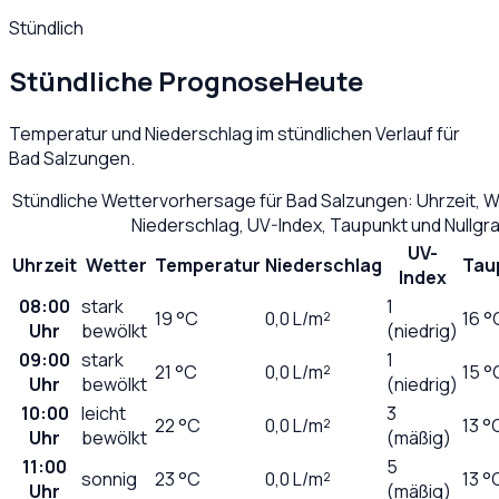
Stündlich
Stündliche Prognose
Heute
Temperatur und Niederschlag im stündlichen Verlauf für
Bad Salzungen
.
Stündliche Wettervorhersage für
Bad Salzungen
: Uhrzeit, 
Niederschlag, UV-Index, Taupunkt und Nullg
UV-
Uhrzeit
Wetter
Temperatur
Niederschlag
Tau
Index
08:00
stark
1
19
°C
0,0
L/m²
16 °
Uhr
bewölkt
(niedrig)
09:00
stark
1
21
°C
0,0
L/m²
15 °
Uhr
bewölkt
(niedrig)
10:00
leicht
3
22
°C
0,0
L/m²
13 °
Uhr
bewölkt
(mäßig)
11:00
5
sonnig
23
°C
0,0
L/m²
13 °
Uhr
(mäßig)