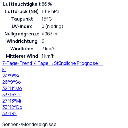
Luftfeuchtigkeit
86 %
Luftdruck (NN)
1019 hPa
Taupunkt
15°C
UV-Index
0 (niedrig)
Nullgradgrenze
4063 m
Windrichtung
S
Windböen
7 km/h
Mittlerer Wind
1 km/h
7-Tage-Trend
14 Tage →
Stündliche Prognose →
Fr
24
°
9
°
Sa
26
°
9
°
So
32
°
11
°
Mo
33
°
15
°
Di
27
°
13
°
Mi
33
°
12
°
Do
33
°
19
°
Sonnen-/Mondereignisse