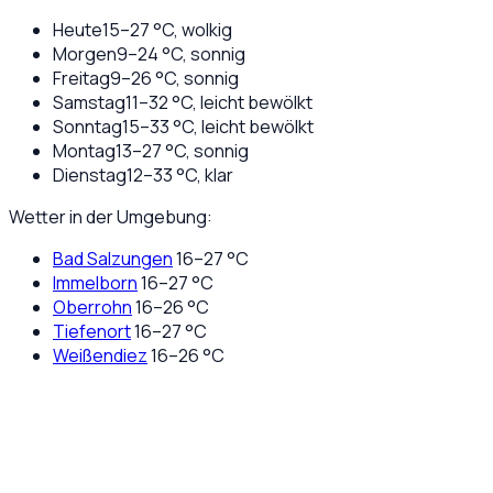
Heute
15
–
27
°C,
wolkig
Morgen
9
–
24
°C,
sonnig
Freitag
9
–
26
°C,
sonnig
Samstag
11
–
32
°C,
leicht bewölkt
Sonntag
15
–
33
°C,
leicht bewölkt
Montag
13
–
27
°C,
sonnig
Dienstag
12
–
33
°C,
klar
Wetter in der Umgebung:
Bad Salzungen
16
–
27
°C
Immelborn
16
–
27
°C
Oberrohn
16
–
26
°C
Tiefenort
16
–
27
°C
Weißendiez
16
–
26
°C