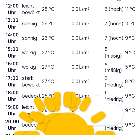
12:00
leicht
25
°C
0,0
L/m²
6 (hoch)
11 °
Uhr
bewölkt
13:00
sonnig
26
°C
0,0
L/m²
7 (hoch)
10 °
Uhr
14:00
sonnig
26
°C
0,0
L/m²
7 (hoch)
9 °C
Uhr
15:00
5
wolkig
27
°C
0,0
L/m²
9 °C
Uhr
(mäßig)
16:00
4
wolkig
27
°C
0,0
L/m²
5 °C
Uhr
(mäßig)
17:00
stark
2
27
°C
0,0
L/m²
8 °C
Uhr
bewölkt
(niedrig)
18:00
1
bedeckt
25
°C
0,0
L/m²
9 °C
Uhr
(niedrig)
19:00
leicht
1
24
°C
0,0
L/m²
9 °C
Uhr
bewölkt
(niedrig)
20:00
0
bedeckt
23
°C
0,0
L/m²
9 °C
Uhr
(niedrig)