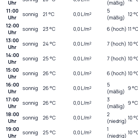
Uhr
(mäßig)
11:00
5
sonnig
21
°C
0,0
L/m²
12 °
Uhr
(mäßig)
12:00
sonnig
23
°C
0,0
L/m²
6 (hoch)
11 °
Uhr
13:00
sonnig
24
°C
0,0
L/m²
7 (hoch)
10 °
Uhr
14:00
sonnig
25
°C
0,0
L/m²
7 (hoch)
10 °
Uhr
15:00
sonnig
26
°C
0,0
L/m²
6 (hoch)
10 °
Uhr
16:00
5
sonnig
26
°C
0,0
L/m²
9 °C
Uhr
(mäßig)
17:00
3
sonnig
26
°C
0,0
L/m²
9 °C
Uhr
(mäßig)
18:00
2
sonnig
26
°C
0,0
L/m²
10 °
Uhr
(niedrig)
19:00
1
sonnig
25
°C
0,0
L/m²
10 °
Uhr
(niedrig)