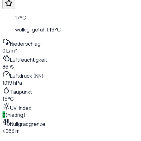
17
°C
wolkig
, gefühlt
19
°C
Niederschlag
0 L/m²
Luftfeuchtigkeit
86 %
Luftdruck (NN)
1019 hPa
Taupunkt
15°C
UV-Index
0
(
niedrig
)
Nullgradgrenze
4063 m