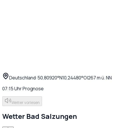
Deutschland
·
·
50,80920
°N
10,24480
°O
|
267
m ü. NN
07:15
Uhr
Prognose
Wetter vorlesen
Wetter
Bad Salzungen