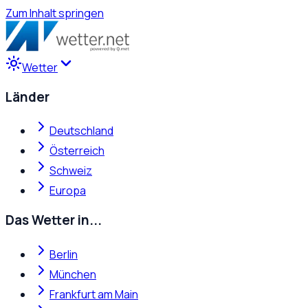
Zum Inhalt springen
Wetter
Länder
Deutschland
Österreich
Schweiz
Europa
Das Wetter in...
Berlin
München
Frankfurt am Main