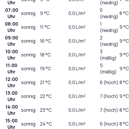
Uhr
(niedrig)
07:00
0
sonnig
9
°C
0,0
L/m²
8 °C
Uhr
(niedrig)
08:00
1
sonnig
11
°C
0,0
L/m²
9 °C
Uhr
(niedrig)
09:00
2
sonnig
16
°C
0,0
L/m²
9 °C
Uhr
(niedrig)
10:00
3
sonnig
18
°C
0,0
L/m²
9 °C
Uhr
(mäßig)
11:00
5
sonnig
19
°C
0,0
L/m²
9 °C
Uhr
(mäßig)
12:00
sonnig
21
°C
0,0
L/m²
6 (hoch)
8 °C
Uhr
13:00
sonnig
22
°C
0,0
L/m²
7 (hoch)
9 °C
Uhr
14:00
sonnig
23
°C
0,0
L/m²
7 (hoch)
8 °C
Uhr
15:00
sonnig
24
°C
0,0
L/m²
6 (hoch)
8 °C
Uhr