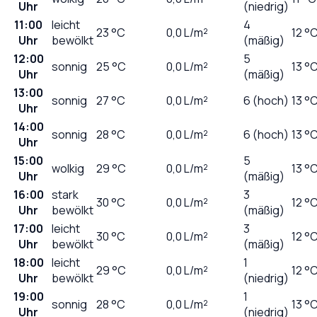
Uhr
(niedrig)
11:00
leicht
4
23
°C
0,0
L/m²
12 °
Uhr
bewölkt
(mäßig)
12:00
5
sonnig
25
°C
0,0
L/m²
13 °
Uhr
(mäßig)
13:00
sonnig
27
°C
0,0
L/m²
6 (hoch)
13 °
Uhr
14:00
sonnig
28
°C
0,0
L/m²
6 (hoch)
13 °
Uhr
15:00
5
wolkig
29
°C
0,0
L/m²
13 °
Uhr
(mäßig)
16:00
stark
3
30
°C
0,0
L/m²
12 °
Uhr
bewölkt
(mäßig)
17:00
leicht
3
30
°C
0,0
L/m²
12 °
Uhr
bewölkt
(mäßig)
18:00
leicht
1
29
°C
0,0
L/m²
12 °
Uhr
bewölkt
(niedrig)
19:00
1
sonnig
28
°C
0,0
L/m²
13 °
Uhr
(niedrig)