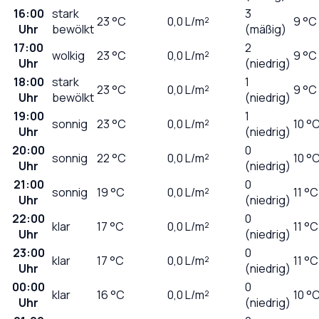
16:00
stark
3
23
°C
0,0
L/m²
9 °C
Uhr
bewölkt
(mäßig)
17:00
2
wolkig
23
°C
0,0
L/m²
9 °C
Uhr
(niedrig)
18:00
stark
1
23
°C
0,0
L/m²
9 °C
Uhr
bewölkt
(niedrig)
19:00
1
sonnig
23
°C
0,0
L/m²
10 °
Uhr
(niedrig)
20:00
0
sonnig
22
°C
0,0
L/m²
10 °
Uhr
(niedrig)
21:00
0
sonnig
19
°C
0,0
L/m²
11 °C
Uhr
(niedrig)
22:00
0
klar
17
°C
0,0
L/m²
11 °C
Uhr
(niedrig)
23:00
0
klar
17
°C
0,0
L/m²
11 °C
Uhr
(niedrig)
00:00
0
klar
16
°C
0,0
L/m²
10 °
Uhr
(niedrig)