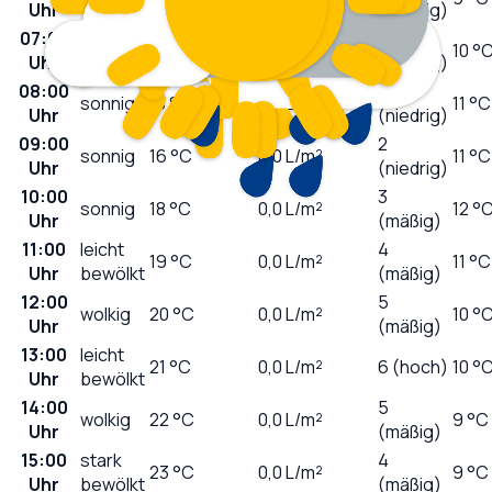
Uhr
(niedrig)
07:00
0
sonnig
11
°C
0,0
L/m²
10 °
Uhr
(niedrig)
08:00
1
sonnig
13
°C
0,0
L/m²
11 °C
Uhr
(niedrig)
09:00
2
sonnig
16
°C
0,0
L/m²
11 °C
Uhr
(niedrig)
10:00
3
sonnig
18
°C
0,0
L/m²
12 °
Uhr
(mäßig)
11:00
leicht
4
19
°C
0,0
L/m²
11 °C
Uhr
bewölkt
(mäßig)
12:00
5
wolkig
20
°C
0,0
L/m²
10 °
Uhr
(mäßig)
13:00
leicht
21
°C
0,0
L/m²
6 (hoch)
10 °
Uhr
bewölkt
14:00
5
wolkig
22
°C
0,0
L/m²
9 °C
Uhr
(mäßig)
15:00
stark
4
23
°C
0,0
L/m²
9 °C
Uhr
bewölkt
(mäßig)