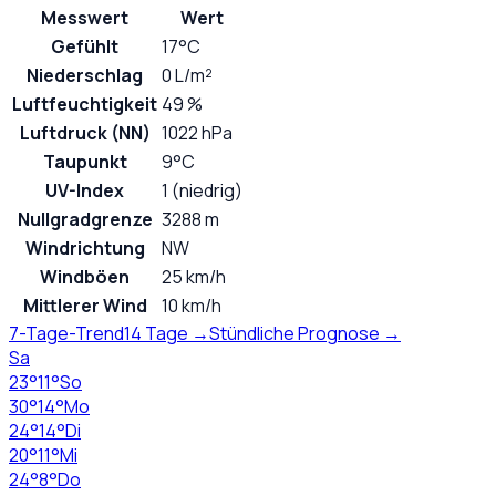
Messwert
Wert
Gefühlt
17°C
Niederschlag
0 L/m²
Luftfeuchtigkeit
49 %
Luftdruck (NN)
1022 hPa
Taupunkt
9°C
UV-Index
1 (niedrig)
Nullgradgrenze
3288 m
Windrichtung
NW
Windböen
25 km/h
Mittlerer Wind
10 km/h
7-Tage-Trend
14 Tage →
Stündliche Prognose →
Sa
23
°
11
°
So
30
°
14
°
Mo
24
°
14
°
Di
20
°
11
°
Mi
24
°
8
°
Do