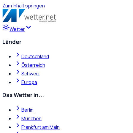
Zum Inhalt springen
Wetter
Länder
Deutschland
Österreich
Schweiz
Europa
Das Wetter in...
Berlin
München
Frankfurt am Main