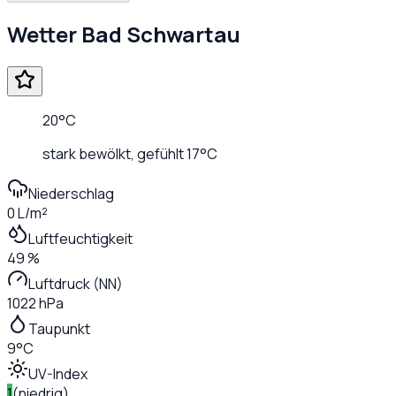
Wetter
Bad Schwartau
20
°C
stark bewölkt
, gefühlt
17
°C
Niederschlag
0 L/m²
Luftfeuchtigkeit
49 %
Luftdruck (NN)
1022 hPa
Taupunkt
9°C
UV-Index
1
(
niedrig
)