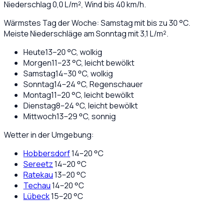
Niederschlag
0,0
L/m², Wind bis
40
km/h.
Wärmstes Tag der Woche: Samstag mit bis zu 30 °C.
Meiste Niederschläge am Sonntag mit 3,1 L/m².
Heute
13
–
20
°C,
wolkig
Morgen
11
–
23
°C,
leicht bewölkt
Samstag
14
–
30
°C,
wolkig
Sonntag
14
–
24
°C,
Regenschauer
Montag
11
–
20
°C,
leicht bewölkt
Dienstag
8
–
24
°C,
leicht bewölkt
Mittwoch
13
–
29
°C,
sonnig
Wetter in der Umgebung:
Hobbersdorf
14
–
20
°C
Sereetz
14
–
20
°C
Ratekau
13
–
20
°C
Techau
14
–
20
°C
Lübeck
15
–
20
°C