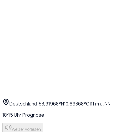
Deutschland
·
·
53,91968
°N
10,69368
°O
|
11
m ü. NN
18:15
Uhr
Prognose
Wetter vorlesen