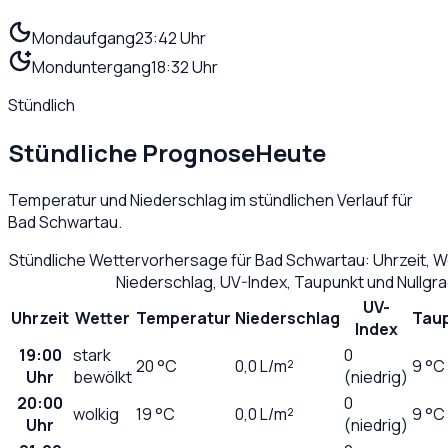
Mondaufgang
23:42 Uhr
Monduntergang
18:32 Uhr
Stündlich
Stündliche Prognose
Heute
Temperatur und Niederschlag im stündlichen Verlauf für
Bad Schwartau
.
Stündliche Wettervorhersage für
Bad Schwartau
: Uhrzeit, 
Niederschlag, UV-Index, Taupunkt und Nullgr
UV-
Uhrzeit
Wetter
Temperatur
Niederschlag
Tau
Index
19:00
stark
0
20
°C
0,0
L/m²
9 °C
Uhr
bewölkt
(niedrig)
20:00
0
wolkig
19
°C
0,0
L/m²
9 °C
Uhr
(niedrig)