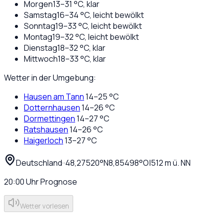
Morgen
13
–
31
°C,
klar
Samstag
16
–
34
°C,
leicht bewölkt
Sonntag
19
–
33
°C,
leicht bewölkt
Montag
19
–
32
°C,
leicht bewölkt
Dienstag
18
–
32
°C,
klar
Mittwoch
18
–
33
°C,
klar
Wetter in der Umgebung:
Hausen am Tann
14
–
25
°C
Dotternhausen
14
–
26
°C
Dormettingen
14
–
27
°C
Ratshausen
14
–
26
°C
Haigerloch
13
–
27
°C
Deutschland
·
·
48,27520
°N
8,85498
°O
|
512
m ü. NN
20:00
Uhr
Prognose
Wetter vorlesen