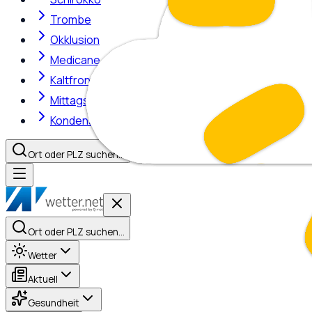
Trombe
Okklusion
Medicane
Kaltfront
Mittagshitze
Kondensstreifen
Ort oder PLZ suchen…
Ort oder PLZ suchen…
Wetter
Aktuell
Gesundheit