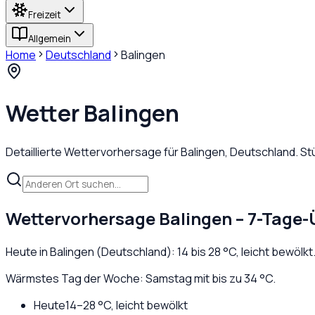
Freizeit
Allgemein
Home
Deutschland
Balingen
Wetter
Balingen
Detaillierte Wettervorhersage für
Balingen
,
Deutschland
. S
Wettervorhersage
Balingen
– 7-Tage-
Heute in
Balingen
(
Deutschland
):
14
bis
28
°C,
leicht bewölkt
Wärmstes Tag der Woche: Samstag mit bis zu 34 °C.
Heute
14
–
28
°C,
leicht bewölkt