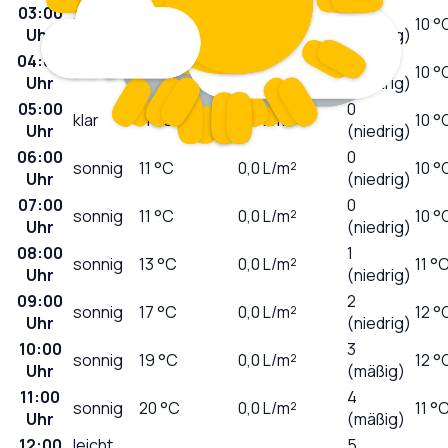
03:00
0
klar
12
°C
0,0
L/m²
10 °
Uhr
(niedrig)
04:00
0
klar
11
°C
0,0
L/m²
10 °
Uhr
(niedrig)
05:00
0
klar
11
°C
0,0
L/m²
10 °
Uhr
(niedrig)
06:00
0
sonnig
11
°C
0,0
L/m²
10 °
Uhr
(niedrig)
07:00
0
sonnig
11
°C
0,0
L/m²
10 °
Uhr
(niedrig)
08:00
1
sonnig
13
°C
0,0
L/m²
11 °
Uhr
(niedrig)
09:00
2
sonnig
17
°C
0,0
L/m²
12 °
Uhr
(niedrig)
10:00
3
sonnig
19
°C
0,0
L/m²
12 °
Uhr
(mäßig)
11:00
4
sonnig
20
°C
0,0
L/m²
11 °
Uhr
(mäßig)
12:00
leicht
5