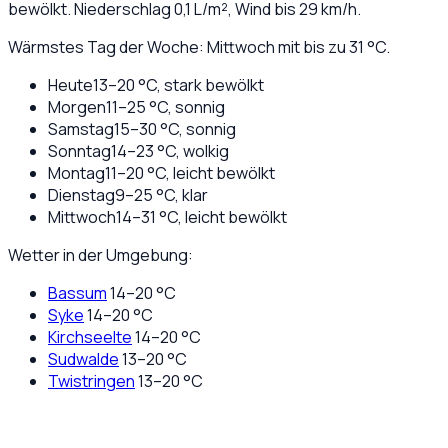
bewölkt
. Niederschlag
0,1
L/m², Wind bis
29
km/h.
Wärmstes Tag der Woche: Mittwoch mit bis zu 31 °C.
Heute
13
–
20
°C,
stark bewölkt
Morgen
11
–
25
°C,
sonnig
Samstag
15
–
30
°C,
sonnig
Sonntag
14
–
23
°C,
wolkig
Montag
11
–
20
°C,
leicht bewölkt
Dienstag
9
–
25
°C,
klar
Mittwoch
14
–
31
°C,
leicht bewölkt
Wetter in der Umgebung:
Bassum
14
–
20
°C
Syke
14
–
20
°C
Kirchseelte
14
–
20
°C
Sudwalde
13
–
20
°C
Twistringen
13
–
20
°C