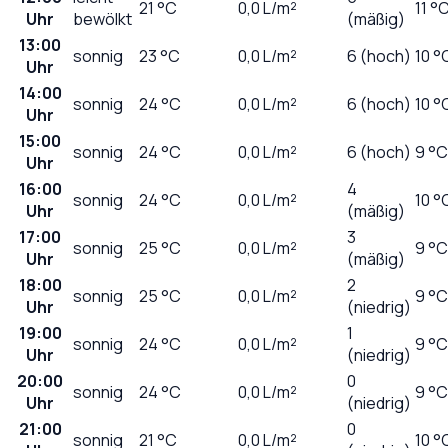
21
°C
0,0
L/m²
11 °
Uhr
bewölkt
(mäßig)
13:00
sonnig
23
°C
0,0
L/m²
6 (hoch)
10 °
Uhr
14:00
sonnig
24
°C
0,0
L/m²
6 (hoch)
10 °
Uhr
15:00
sonnig
24
°C
0,0
L/m²
6 (hoch)
9 °C
Uhr
16:00
4
sonnig
24
°C
0,0
L/m²
10 °
Uhr
(mäßig)
17:00
3
sonnig
25
°C
0,0
L/m²
9 °C
Uhr
(mäßig)
18:00
2
sonnig
25
°C
0,0
L/m²
9 °C
Uhr
(niedrig)
19:00
1
sonnig
24
°C
0,0
L/m²
9 °C
Uhr
(niedrig)
20:00
0
sonnig
24
°C
0,0
L/m²
9 °C
Uhr
(niedrig)
21:00
0
sonnig
21
°C
0,0
L/m²
10 °