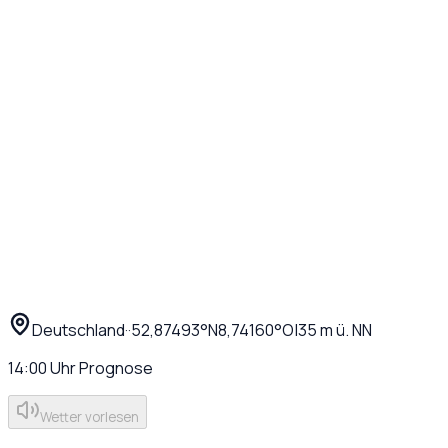
Deutschland
·
·
52,87493
°N
8,74160
°O
|
35
m ü. NN
14:00
Uhr
Prognose
Wetter vorlesen