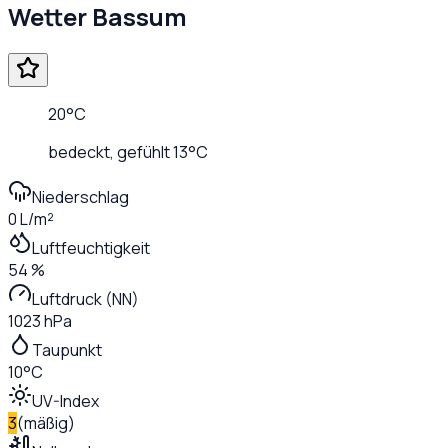
Wetter
Bassum
20
°C
bedeckt
, gefühlt
13
°C
Niederschlag
0 L/m²
Luftfeuchtigkeit
54 %
Luftdruck (NN)
1023 hPa
Taupunkt
10°C
UV-Index
3
(
mäßig
)