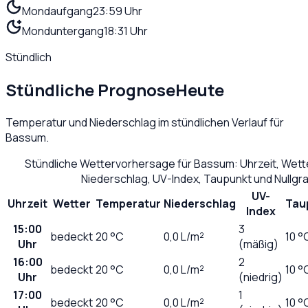
Mondaufgang
23:59 Uhr
Monduntergang
18:31 Uhr
Stündlich
Stündliche Prognose
Heute
Temperatur und Niederschlag im stündlichen Verlauf für
Bassum
.
Stündliche Wettervorhersage für
Bassum
: Uhrzeit, Wet
Niederschlag, UV-Index, Taupunkt und Nullg
UV-
Uhrzeit
Wetter
Temperatur
Niederschlag
Tau
Index
15:00
3
bedeckt
20
°C
0,0
L/m²
10 °
Uhr
(mäßig)
16:00
2
bedeckt
20
°C
0,0
L/m²
10 °
Uhr
(niedrig)
17:00
1
bedeckt
20
°C
0,0
L/m²
10 °