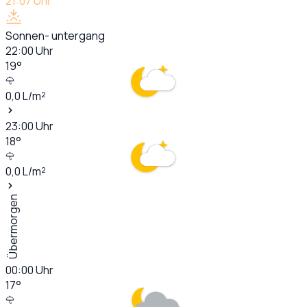
21:07
Uhr
Sonnen- untergang
22:00
Uhr
19
°
0,0
L/m²
23:00
Uhr
18
°
0,0
L/m²
Übermorgen
00:00
Uhr
17
°