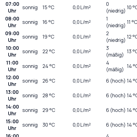
07:00
0
sonnig
15
°C
0,0
L/m²
10 °
Uhr
(niedrig)
08:00
1
sonnig
16
°C
0,0
L/m²
11 °
Uhr
(niedrig)
09:00
2
sonnig
19
°C
0,0
L/m²
12 °
Uhr
(niedrig)
10:00
3
sonnig
22
°C
0,0
L/m²
13 °
Uhr
(mäßig)
11:00
4
sonnig
24
°C
0,0
L/m²
14 °
Uhr
(mäßig)
12:00
sonnig
26
°C
0,0
L/m²
6 (hoch)
14 °
Uhr
13:00
sonnig
28
°C
0,0
L/m²
6 (hoch)
14 °
Uhr
14:00
sonnig
29
°C
0,0
L/m²
6 (hoch)
14 °
Uhr
15:00
sonnig
30
°C
0,0
L/m²
6 (hoch)
14 °
Uhr
16:00
4