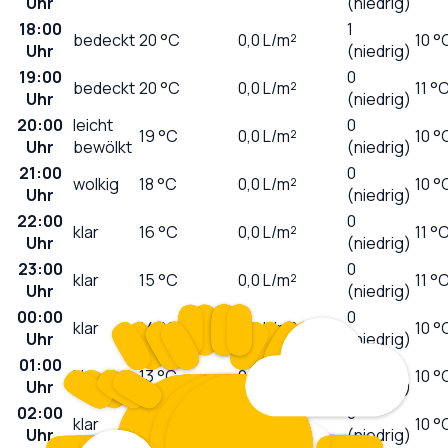
Uhr
(niedrig)
18:00
1
bedeckt
20
°C
0,0
L/m²
10 °
Uhr
(niedrig)
19:00
0
bedeckt
20
°C
0,0
L/m²
11 °
Uhr
(niedrig)
20:00
leicht
0
19
°C
0,0
L/m²
10 °
Uhr
bewölkt
(niedrig)
21:00
0
wolkig
18
°C
0,0
L/m²
10 °
Uhr
(niedrig)
22:00
0
klar
16
°C
0,0
L/m²
11 °
Uhr
(niedrig)
23:00
0
klar
15
°C
0,0
L/m²
11 °
Uhr
(niedrig)
00:00
0
klar
14
°C
0,0
L/m²
10 °
Uhr
(niedrig)
01:00
0
klar
13
°C
0,0
L/m²
10 °
Uhr
(niedrig)
02:00
0
klar
12
°C
0,0
L/m²
10 °
Uhr
(niedrig)