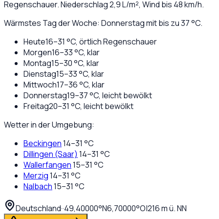
Regenschauer
. Niederschlag
2,9
L/m², Wind bis
48
km/h.
Wärmstes Tag der Woche: Donnerstag mit bis zu 37 °C.
Heute
16
–
31
°C,
örtlich Regenschauer
Morgen
16
–
33
°C,
klar
Montag
15
–
30
°C,
klar
Dienstag
15
–
33
°C,
klar
Mittwoch
17
–
36
°C,
klar
Donnerstag
19
–
37
°C,
leicht bewölkt
Freitag
20
–
31
°C,
leicht bewölkt
Wetter in der Umgebung:
Beckingen
14
–
31
°C
Dillingen (Saar)
14
–
31
°C
Wallerfangen
15
–
31
°C
Merzig
14
–
31
°C
Nalbach
15
–
31
°C
Deutschland
·
·
49,40000
°N
6,70000
°O
|
216
m ü. NN