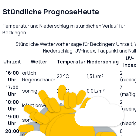
Stündliche Prognose
Heute
Temperatur und Niederschlag im stündlichen Verlauf für
Beckingen
.
Stündliche Wettervorhersage für
Beckingen
: Uhrzeit
Niederschlag, UV-Index, Taupunkt und Nu
UV-
Uhrzeit
Wetter
Temperatur
Niederschlag
Inde
16:00
örtlich
2
22
°C
1,3
L/m²
Uhr
Regenschauer
(niedri
17:00
3
sonnig
23
°C
0,0
L/m²
Uhr
(mäßig
18:00
2
leicht bewölkt
25
°C
0,0
L/m²
Uhr
(niedri
19:00
1
sonnig
25
°C
0,0
L/m²
Uhr
(niedri
20:00
0
sonnig
24
°C
0,0
L/m²