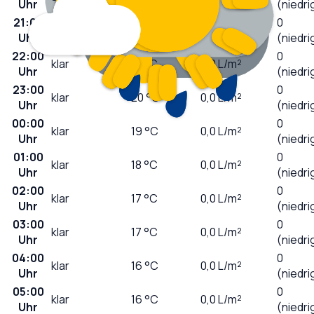
Uhr
(niedri
21:00
0
sonnig
22
°C
0,0
L/m²
Uhr
(niedri
22:00
0
klar
21
°C
0,0
L/m²
Uhr
(niedri
23:00
0
klar
20
°C
0,0
L/m²
Uhr
(niedri
00:00
0
klar
19
°C
0,0
L/m²
Uhr
(niedri
01:00
0
klar
18
°C
0,0
L/m²
Uhr
(niedri
02:00
0
klar
17
°C
0,0
L/m²
Uhr
(niedri
03:00
0
klar
17
°C
0,0
L/m²
Uhr
(niedri
04:00
0
klar
16
°C
0,0
L/m²
Uhr
(niedri
05:00
0
klar
16
°C
0,0
L/m²
Uhr
(niedri