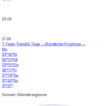
·
20:00
·
21:00
7-Tage-Trend
14 Tage →
Stündliche Prognose →
Mo
33
°
16
°
Di
30
°
15
°
Mi
33
°
15
°
Do
36
°
17
°
Fr
37
°
19
°
Sa
31
°
20
°
So
31
°
21
°
Sonnen-/Mondereignisse