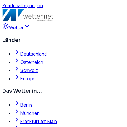
Zum Inhalt springen
Wetter
Länder
Deutschland
Österreich
Schweiz
Europa
Das Wetter in...
Berlin
München
Frankfurt am Main