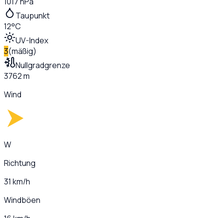
1017 hPa
Taupunkt
12°C
UV-Index
3
(
mäßig
)
Nullgradgrenze
3762 m
Wind
W
Richtung
31 km/h
Windböen