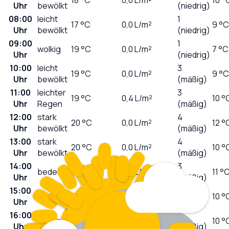
Uhr
bewölkt
(niedrig)
08:00
leicht
1
17
°C
0,0
L/m²
9 °C
Uhr
bewölkt
(niedrig)
09:00
1
wolkig
19
°C
0,0
L/m²
7 °C
Uhr
(niedrig)
10:00
leicht
3
19
°C
0,0
L/m²
9 °C
Uhr
bewölkt
(mäßig)
11:00
leichter
3
19
°C
0,4
L/m²
10 °
Uhr
Regen
(mäßig)
12:00
stark
4
20
°C
0,0
L/m²
12 °
Uhr
bewölkt
(mäßig)
13:00
stark
4
20
°C
0,0
L/m²
10 °
Uhr
bewölkt
(mäßig)
14:00
3
bedeckt
20
°C
0,0
L/m²
11 °
Uhr
(mäßig)
15:00
3
bedeckt
21
°C
0,0
L/m²
10 °
Uhr
(mäßig)
16:00
5
wolkig
22
°C
0,0
L/m²
10 °
Uhr
(mäßig)