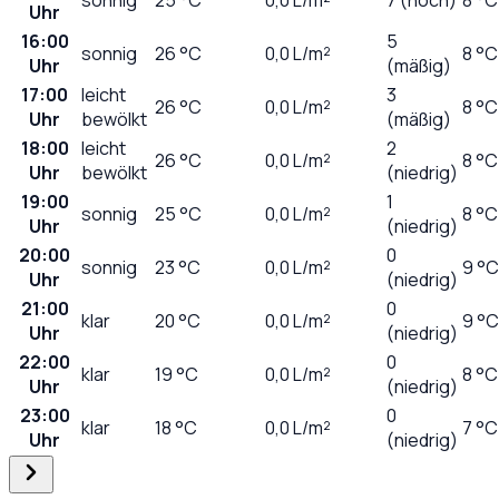
Uhr
16:00
5
sonnig
26
°C
0,0
L/m²
8 °C
Uhr
(mäßig)
17:00
leicht
3
26
°C
0,0
L/m²
8 °C
Uhr
bewölkt
(mäßig)
18:00
leicht
2
26
°C
0,0
L/m²
8 °C
Uhr
bewölkt
(niedrig)
19:00
1
sonnig
25
°C
0,0
L/m²
8 °C
Uhr
(niedrig)
20:00
0
sonnig
23
°C
0,0
L/m²
9 °C
Uhr
(niedrig)
21:00
0
klar
20
°C
0,0
L/m²
9 °C
Uhr
(niedrig)
22:00
0
klar
19
°C
0,0
L/m²
8 °C
Uhr
(niedrig)
23:00
0
klar
18
°C
0,0
L/m²
7 °C
Uhr
(niedrig)