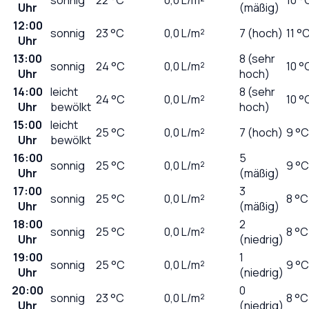
Uhr
(mäßig)
12:00
sonnig
23
°C
0,0
L/m²
7 (hoch)
11 °
Uhr
13:00
8 (sehr
sonnig
24
°C
0,0
L/m²
10 °
Uhr
hoch)
14:00
leicht
8 (sehr
24
°C
0,0
L/m²
10 °
Uhr
bewölkt
hoch)
15:00
leicht
25
°C
0,0
L/m²
7 (hoch)
9 °C
Uhr
bewölkt
16:00
5
sonnig
25
°C
0,0
L/m²
9 °C
Uhr
(mäßig)
17:00
3
sonnig
25
°C
0,0
L/m²
8 °C
Uhr
(mäßig)
18:00
2
sonnig
25
°C
0,0
L/m²
8 °C
Uhr
(niedrig)
19:00
1
sonnig
25
°C
0,0
L/m²
9 °C
Uhr
(niedrig)
20:00
0
sonnig
23
°C
0,0
L/m²
8 °C
Uhr
(niedrig)