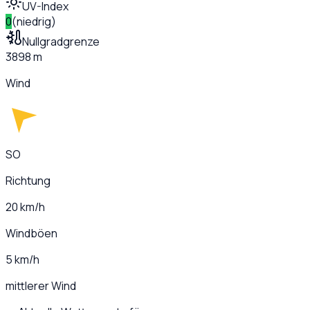
UV-Index
0
(
niedrig
)
Nullgradgrenze
3898 m
Wind
SO
Richtung
20 km/h
Windböen
5 km/h
mittlerer Wind