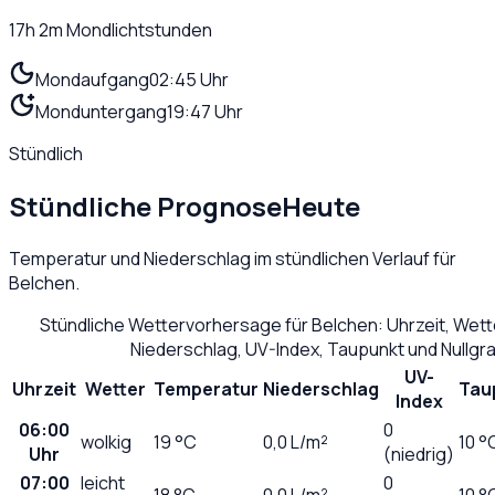
17h 2m
Mondlichtstunden
Mondaufgang
02:45 Uhr
Monduntergang
19:47 Uhr
Stündlich
Stündliche Prognose
Heute
Temperatur und Niederschlag im stündlichen Verlauf für
Belchen
.
Stündliche Wettervorhersage für
Belchen
: Uhrzeit, Wet
Niederschlag, UV-Index, Taupunkt und Nullg
UV-
Uhrzeit
Wetter
Temperatur
Niederschlag
Tau
Index
06:00
0
wolkig
19
°C
0,0
L/m²
10 °
Uhr
(niedrig)
07:00
leicht
0
18
°C
0,0
L/m²
10 °