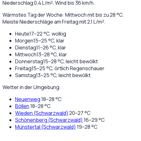
Niederschlag
0,4
L/m², Wind bis
36
km/h.
Wärmstes Tag der Woche: Mittwoch mit bis zu 28 °C.
Meiste Niederschläge am Freitag mit 2,1 L/m².
Heute
17
–
22
°C,
wolkig
Morgen
15
–
25
°C,
klar
Dienstag
11
–
26
°C,
klar
Mittwoch
13
–
28
°C,
klar
Donnerstag
15
–
28
°C,
leicht bewölkt
Freitag
15
–
25
°C,
örtlich Regenschauer
Samstag
13
–
25
°C,
leicht bewölkt
Wetter in der Umgebung:
Neuenweg
18
–
28
°C
Böllen
18
–
28
°C
Wieden (Schwarzwald)
20
–
27
°C
Schönenberg (Schwarzwald)
16
–
29
°C
Münstertal (Schwarzwald)
19
–
28
°C