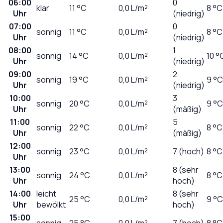
06:00
0
klar
11
°C
0,0
L/m²
8 °C
Uhr
(niedrig)
07:00
0
sonnig
11
°C
0,0
L/m²
8 °C
Uhr
(niedrig)
08:00
1
sonnig
14
°C
0,0
L/m²
10 °
Uhr
(niedrig)
09:00
2
sonnig
19
°C
0,0
L/m²
9 °C
Uhr
(niedrig)
10:00
3
sonnig
20
°C
0,0
L/m²
9 °C
Uhr
(mäßig)
11:00
5
sonnig
22
°C
0,0
L/m²
8 °C
Uhr
(mäßig)
12:00
sonnig
23
°C
0,0
L/m²
7 (hoch)
8 °C
Uhr
13:00
8 (sehr
sonnig
24
°C
0,0
L/m²
8 °C
Uhr
hoch)
14:00
leicht
8 (sehr
25
°C
0,0
L/m²
9 °C
Uhr
bewölkt
hoch)
15:00
sonnig
25
°C
0,0
L/m²
7 (hoch)
8 °C