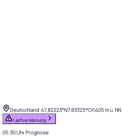
Deutschland
·
·
47,82223
°N
7,83325
°O
|
1405
m ü. NN
1 aktive Warnung
05:30
Uhr
Prognose