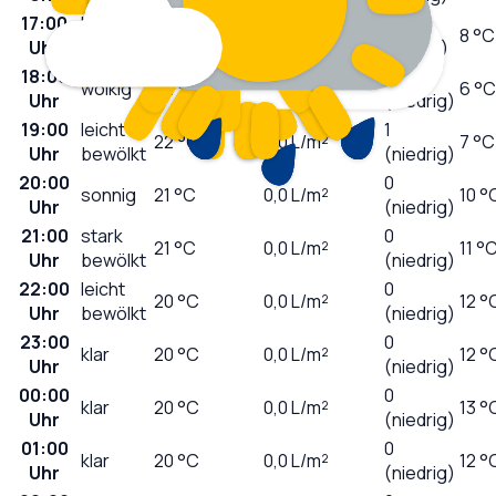
17:00
leicht
3
22
°C
0,0
L/m²
8 °C
Uhr
bewölkt
(mäßig)
18:00
2
wolkig
22
°C
0,0
L/m²
6 °C
Uhr
(niedrig)
19:00
leicht
1
22
°C
0,0
L/m²
7 °C
Uhr
bewölkt
(niedrig)
20:00
0
sonnig
21
°C
0,0
L/m²
10 °
Uhr
(niedrig)
21:00
stark
0
21
°C
0,0
L/m²
11 °
Uhr
bewölkt
(niedrig)
22:00
leicht
0
20
°C
0,0
L/m²
12 °
Uhr
bewölkt
(niedrig)
23:00
0
klar
20
°C
0,0
L/m²
12 °
Uhr
(niedrig)
00:00
0
klar
20
°C
0,0
L/m²
13 °
Uhr
(niedrig)
01:00
0
klar
20
°C
0,0
L/m²
12 °
Uhr
(niedrig)