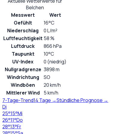
Aktuelle Wetterwerte für
Belchen
Messwert
Wert
Gefühlt
16°C
Niederschlag
0 L/m²
Luftfeuchtigkeit
58 %
Luftdruck
866 hPa
Taupunkt
10°C
UV-Index
0 (niedrig)
Nullgradgrenze
3898 m
Windrichtung
SO
Windböen
20 km/h
Mittlerer Wind
5 km/h
7-Tage-Trend
14 Tage →
Stündliche Prognose →
Di
25
°
15
°
Mi
26
°
11
°
Do
28
°
13
°
Fr
28
°
15
°
Sa