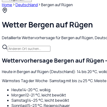
Home
Deutschland
Bergen auf Rügen
Wetter
Bergen auf Rügen
Detaillierte Wettervorhersage für
Bergen auf Rügen
,
Deutsc
Wettervorhersage
Bergen auf Rügen
–
Heute in
Bergen auf Rügen
(
Deutschland
):
14
bis
20
°C,
wolk
Wärmstes Tag der Woche: Samstag mit bis zu 25 °C. Meiste 
Heute
14
–
20
°C,
wolkig
Morgen
12
–
21
°C,
leicht bewölkt
Samstag
14
–
25
°C,
leicht bewölkt
Sonntag
15
–
23
°C,
Regenschauer