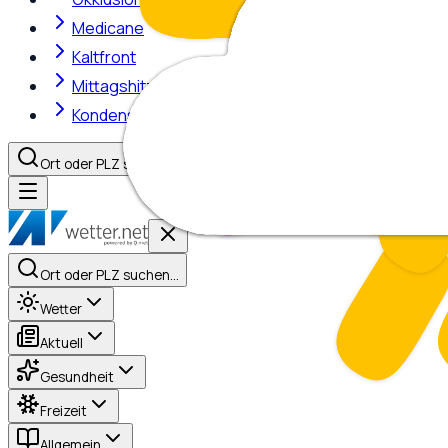
Medicane
Kaltfront
Mittagshitze
Kondensstreifen
Ort oder PLZ suchen…
Ort oder PLZ suchen…
Wetter
Aktuell
Gesundheit
Freizeit
Allgemein