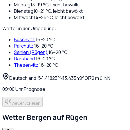
Montag
13
–
19
°C,
leicht bewölkt
Dienstag
10
–
21
°C,
leicht bewölkt
Mittwoch
14
–
25
°C,
leicht bewölkt
Wetter in der Umgebung:
Buschvitz
16
–
20
°C
Parchtitz
16
–
20
°C
Sehlen (Rügen)
16
–
20
°C
Darsband
16
–
20
°C
Thesenvitz
16
–
20
°C
Deutschland
·
·
54,41823
°N
13,43349
°O
|
72
m ü. NN
09:00
Uhr
Prognose
Wetter vorlesen
Wetter
Bergen auf Rügen