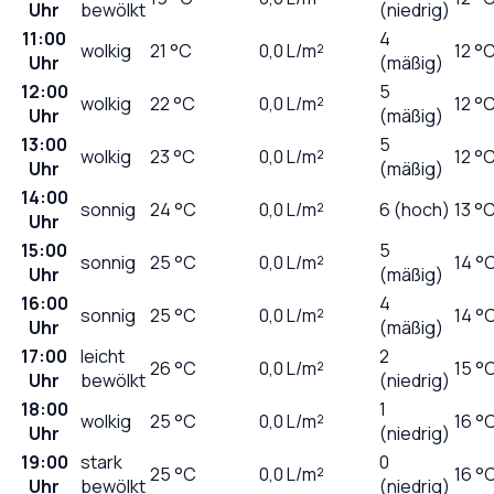
Uhr
bewölkt
(niedrig)
11:00
4
wolkig
21
°C
0,0
L/m²
12 °
Uhr
(mäßig)
12:00
5
wolkig
22
°C
0,0
L/m²
12 °
Uhr
(mäßig)
13:00
5
wolkig
23
°C
0,0
L/m²
12 °
Uhr
(mäßig)
14:00
sonnig
24
°C
0,0
L/m²
6 (hoch)
13 °
Uhr
15:00
5
sonnig
25
°C
0,0
L/m²
14 °
Uhr
(mäßig)
16:00
4
sonnig
25
°C
0,0
L/m²
14 °
Uhr
(mäßig)
17:00
leicht
2
26
°C
0,0
L/m²
15 °
Uhr
bewölkt
(niedrig)
18:00
1
wolkig
25
°C
0,0
L/m²
16 °
Uhr
(niedrig)
19:00
stark
0
25
°C
0,0
L/m²
16 °
Uhr
bewölkt
(niedrig)