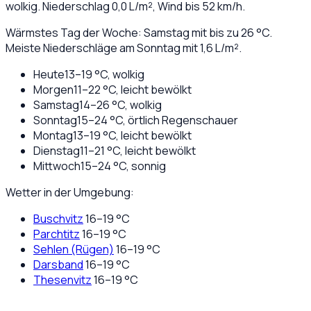
wolkig
. Niederschlag
0,0
L/m², Wind bis
52
km/h.
Wärmstes Tag der Woche: Samstag mit bis zu 26 °C.
Meiste Niederschläge am Sonntag mit 1,6 L/m².
Heute
13
–
19
°C,
wolkig
Morgen
11
–
22
°C,
leicht bewölkt
Samstag
14
–
26
°C,
wolkig
Sonntag
15
–
24
°C,
örtlich Regenschauer
Montag
13
–
19
°C,
leicht bewölkt
Dienstag
11
–
21
°C,
leicht bewölkt
Mittwoch
15
–
24
°C,
sonnig
Wetter in der Umgebung:
Buschvitz
16
–
19
°C
Parchtitz
16
–
19
°C
Sehlen (Rügen)
16
–
19
°C
Darsband
16
–
19
°C
Thesenvitz
16
–
19
°C