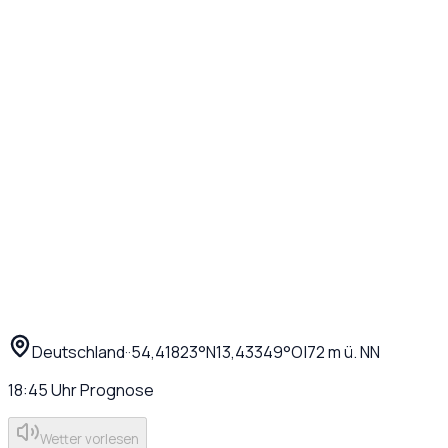
Deutschland
·
·
54,41823
°N
13,43349
°O
|
72
m ü. NN
18:45
Uhr
Prognose
Wetter vorlesen