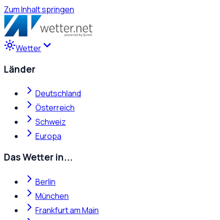
Zum Inhalt springen
Wetter
Länder
Deutschland
Österreich
Schweiz
Europa
Das Wetter in...
Berlin
München
Frankfurt am Main