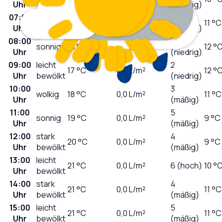
Uhr
(niedrig)
07:00
0
sonnig
11
°C
0,0
L/m²
11 °C
Uhr
(niedrig)
08:00
1
sonnig
13
°C
0,0
L/m²
12 °
Uhr
(niedrig)
09:00
leicht
2
17
°C
0,0
L/m²
12 °
Uhr
bewölkt
(niedrig)
10:00
3
wolkig
18
°C
0,0
L/m²
11 °C
Uhr
(mäßig)
11:00
5
sonnig
19
°C
0,0
L/m²
9 °C
Uhr
(mäßig)
12:00
stark
4
20
°C
0,0
L/m²
9 °C
Uhr
bewölkt
(mäßig)
13:00
leicht
21
°C
0,0
L/m²
6 (hoch)
10 °
Uhr
bewölkt
14:00
stark
4
21
°C
0,0
L/m²
11 °C
Uhr
bewölkt
(mäßig)
15:00
leicht
5
21
°C
0,0
L/m²
11 °C
Uhr
bewölkt
(mäßig)