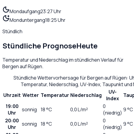
Mondaufgang
23:27 Uhr
Monduntergang
18:25 Uhr
Stündlich
Stündliche Prognose
Heute
Temperatur und Niederschlag im stündlichen Verlauf für
Bergen auf Rügen
.
Stündliche Wettervorhersage für
Bergen auf Rügen
: U
Temperatur, Niederschlag, UV-Index, Taupunkt und
UV-
Uhrzeit
Wetter
Temperatur
Niederschlag
Tau
Index
19:00
0
sonnig
18
°C
0,0
L/m²
9 °C
Uhr
(niedrig)
20:00
0
sonnig
18
°C
0,0
L/m²
9 °C
Uhr
(niedrig)