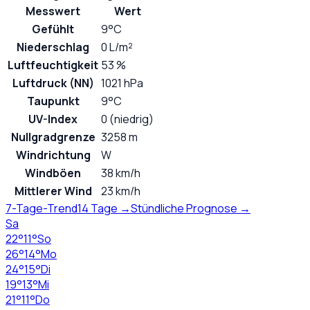
Messwert
Wert
Gefühlt
9°C
Niederschlag
0 L/m²
Luftfeuchtigkeit
53 %
Luftdruck (NN)
1021 hPa
Taupunkt
9°C
UV-Index
0 (niedrig)
Nullgradgrenze
3258 m
Windrichtung
W
Windböen
38 km/h
Mittlerer Wind
23 km/h
7-Tage-Trend
14 Tage →
Stündliche Prognose →
Sa
22
°
11
°
So
26
°
14
°
Mo
24
°
15
°
Di
19
°
13
°
Mi
21
°
11
°
Do