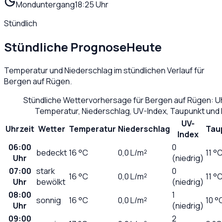
Monduntergang
18:25 Uhr
Stündlich
Stündliche Prognose
Heute
Temperatur und Niederschlag im stündlichen Verlauf für
Bergen auf Rügen
.
Stündliche Wettervorhersage für
Bergen auf Rügen
: U
Temperatur, Niederschlag, UV-Index, Taupunkt und
UV-
Uhrzeit
Wetter
Temperatur
Niederschlag
Tau
Index
06:00
0
bedeckt
16
°C
0,0
L/m²
11 °
Uhr
(niedrig)
07:00
stark
0
16
°C
0,0
L/m²
11 °
Uhr
bewölkt
(niedrig)
08:00
1
sonnig
16
°C
0,0
L/m²
10 °
Uhr
(niedrig)
09:00
2