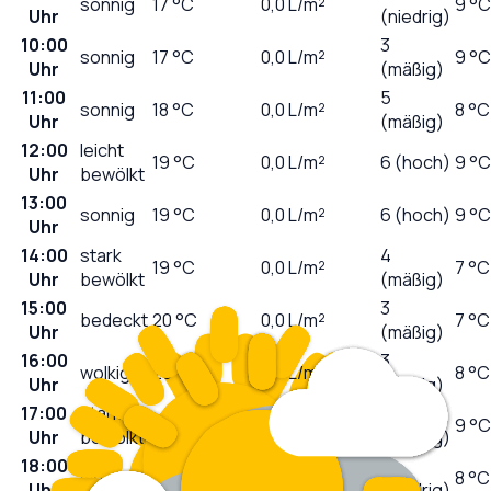
sonnig
17
°C
0,0
L/m²
9 °C
Uhr
(niedrig)
10:00
3
sonnig
17
°C
0,0
L/m²
9 °C
Uhr
(mäßig)
11:00
5
sonnig
18
°C
0,0
L/m²
8 °C
Uhr
(mäßig)
12:00
leicht
19
°C
0,0
L/m²
6 (hoch)
9 °C
Uhr
bewölkt
13:00
sonnig
19
°C
0,0
L/m²
6 (hoch)
9 °C
Uhr
14:00
stark
4
19
°C
0,0
L/m²
7 °C
Uhr
bewölkt
(mäßig)
15:00
3
bedeckt
20
°C
0,0
L/m²
7 °C
Uhr
(mäßig)
16:00
3
wolkig
20
°C
0,0
L/m²
8 °C
Uhr
(mäßig)
17:00
stark
2
20
°C
0,0
L/m²
9 °C
Uhr
bewölkt
(niedrig)
18:00
1
wolkig
20
°C
0,0
L/m²
8 °C
Uhr
(niedrig)