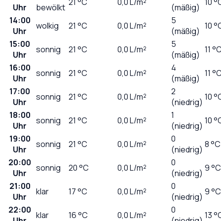
21
°C
0,0
L/m²
10 °
Uhr
bewölkt
(mäßig)
14:00
5
wolkig
21
°C
0,0
L/m²
10 °
Uhr
(mäßig)
15:00
5
sonnig
21
°C
0,0
L/m²
11 °
Uhr
(mäßig)
16:00
4
sonnig
21
°C
0,0
L/m²
11 °
Uhr
(mäßig)
17:00
2
sonnig
21
°C
0,0
L/m²
10 °
Uhr
(niedrig)
18:00
1
sonnig
21
°C
0,0
L/m²
10 °
Uhr
(niedrig)
19:00
0
sonnig
21
°C
0,0
L/m²
8 °C
Uhr
(niedrig)
20:00
0
sonnig
20
°C
0,0
L/m²
9 °C
Uhr
(niedrig)
21:00
0
klar
17
°C
0,0
L/m²
9 °C
Uhr
(niedrig)
22:00
0
klar
16
°C
0,0
L/m²
13 °
Uhr
(niedrig)