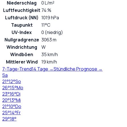
Niederschlag
0 L/m²
Luftfeuchtigkeit
74 %
Luftdruck (NN)
1019 hPa
Taupunkt
11°C
UV-Index
0 (niedrig)
Nullgradgrenze
3063 m
Windrichtung
W
Windböen
35 km/h
Mittlerer Wind
19 km/h
7-Tage-Trend
14 Tage →
Stündliche Prognose →
Sa
21
°
12
°
So
26
°
15
°
Mo
23
°
16
°
Di
20
°
13
°
Mi
21
°
10
°
Do
25
°
14
°
Fr
29
°
18
°