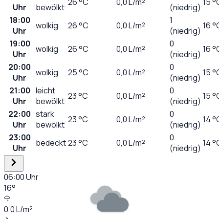
26
°C
0,0
L/m²
15 °
Uhr
bewölkt
(niedrig)
18:00
1
wolkig
26
°C
0,0
L/m²
16 °
Uhr
(niedrig)
19:00
0
wolkig
26
°C
0,0
L/m²
16 °
Uhr
(niedrig)
20:00
0
wolkig
25
°C
0,0
L/m²
15 °
Uhr
(niedrig)
21:00
leicht
0
23
°C
0,0
L/m²
15 °
Uhr
bewölkt
(niedrig)
22:00
stark
0
23
°C
0,0
L/m²
14 °
Uhr
bewölkt
(niedrig)
23:00
0
bedeckt
23
°C
0,0
L/m²
14 °
Uhr
(niedrig)
06:00
Uhr
16
°
0,0
L/m²