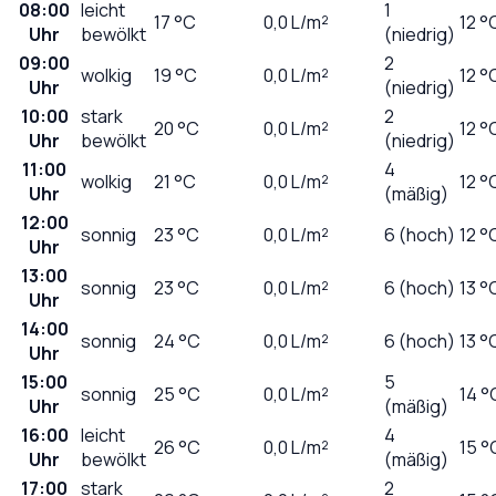
08:00
leicht
1
17
°C
0,0
L/m²
12 °
Uhr
bewölkt
(niedrig)
09:00
2
wolkig
19
°C
0,0
L/m²
12 °
Uhr
(niedrig)
10:00
stark
2
20
°C
0,0
L/m²
12 °
Uhr
bewölkt
(niedrig)
11:00
4
wolkig
21
°C
0,0
L/m²
12 °
Uhr
(mäßig)
12:00
sonnig
23
°C
0,0
L/m²
6 (hoch)
12 °
Uhr
13:00
sonnig
23
°C
0,0
L/m²
6 (hoch)
13 °
Uhr
14:00
sonnig
24
°C
0,0
L/m²
6 (hoch)
13 °
Uhr
15:00
5
sonnig
25
°C
0,0
L/m²
14 °
Uhr
(mäßig)
16:00
leicht
4
26
°C
0,0
L/m²
15 °
Uhr
bewölkt
(mäßig)
17:00
stark
2