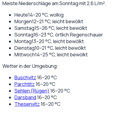
Meiste Niederschläge am Sonntag mit 2,6 L/m².
Heute
14
–
20
°C,
wolkig
Morgen
12
–
21
°C,
leicht bewölkt
Samstag
15
–
26
°C,
leicht bewölkt
Sonntag
16
–
23
°C,
örtlich Regenschauer
Montag
13
–
20
°C,
leicht bewölkt
Dienstag
10
–
21
°C,
leicht bewölkt
Mittwoch
14
–
25
°C,
leicht bewölkt
Wetter in der Umgebung:
Buschvitz
16
–
20
°C
Parchtitz
16
–
20
°C
Sehlen (Rügen)
16
–
20
°C
Darsband
16
–
20
°C
Thesenvitz
16
–
20
°C