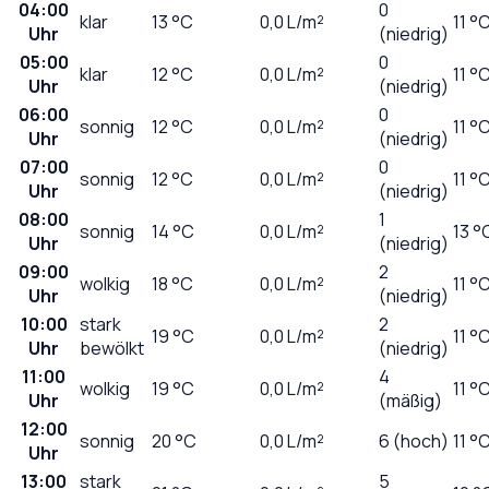
04:00
0
klar
13
°C
0,0
L/m²
11 °
Uhr
(niedrig)
05:00
0
klar
12
°C
0,0
L/m²
11 °
Uhr
(niedrig)
06:00
0
sonnig
12
°C
0,0
L/m²
11 °
Uhr
(niedrig)
07:00
0
sonnig
12
°C
0,0
L/m²
11 °
Uhr
(niedrig)
08:00
1
sonnig
14
°C
0,0
L/m²
13 °
Uhr
(niedrig)
09:00
2
wolkig
18
°C
0,0
L/m²
11 °
Uhr
(niedrig)
10:00
stark
2
19
°C
0,0
L/m²
11 °
Uhr
bewölkt
(niedrig)
11:00
4
wolkig
19
°C
0,0
L/m²
11 °
Uhr
(mäßig)
12:00
sonnig
20
°C
0,0
L/m²
6 (hoch)
11 °
Uhr
13:00
stark
5