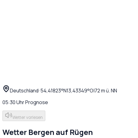
Deutschland
·
·
54,41823
°N
13,43349
°O
|
72
m ü. NN
05:30
Uhr
Prognose
Wetter vorlesen
Wetter
Bergen auf Rügen