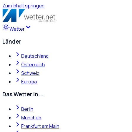
Zum Inhalt springen
Wetter
Länder
Deutschland
Österreich
Schweiz
Europa
Das Wetter in...
Berlin
München
Frankfurt am Main