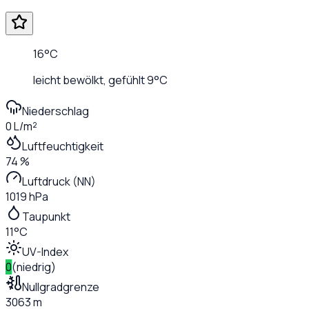
16
°C
leicht bewölkt
, gefühlt
9
°C
Niederschlag
0 L/m²
Luftfeuchtigkeit
74 %
Luftdruck (NN)
1019 hPa
Taupunkt
11°C
UV-Index
0
(
niedrig
)
Nullgradgrenze
3063 m