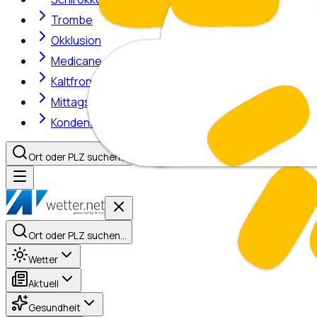
Trombe
Okklusion
Medicane
Kaltfront
Mittagshitze
Kondensstreifen
Ort oder PLZ suchen…
Ort oder PLZ suchen…
Wetter
Aktuell
Gesundheit