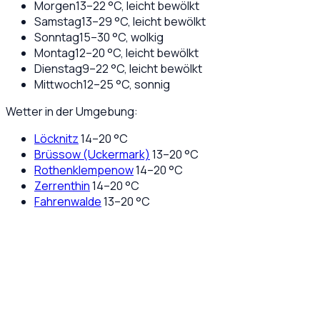
Morgen
13
–
22
°C,
leicht bewölkt
Samstag
13
–
29
°C,
leicht bewölkt
Sonntag
15
–
30
°C,
wolkig
Montag
12
–
20
°C,
leicht bewölkt
Dienstag
9
–
22
°C,
leicht bewölkt
Mittwoch
12
–
25
°C,
sonnig
Wetter in der Umgebung:
Löcknitz
14
–
20
°C
Brüssow (Uckermark)
13
–
20
°C
Rothenklempenow
14
–
20
°C
Zerrenthin
14
–
20
°C
Fahrenwalde
13
–
20
°C