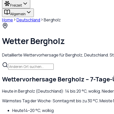
Freizeit
Allgemein
Home
Deutschland
Bergholz
Wetter
Bergholz
Detaillierte Wettervorhersage für
Bergholz
,
Deutschland
. S
Wettervorhersage
Bergholz
– 7-Tage-
Heute in
Bergholz
(
Deutschland
):
14
bis
20
°C,
wolkig
. Niede
Wärmstes Tag der Woche: Sonntag mit bis zu 30 °C. Meiste 
Heute
14
–
20
°C,
wolkig