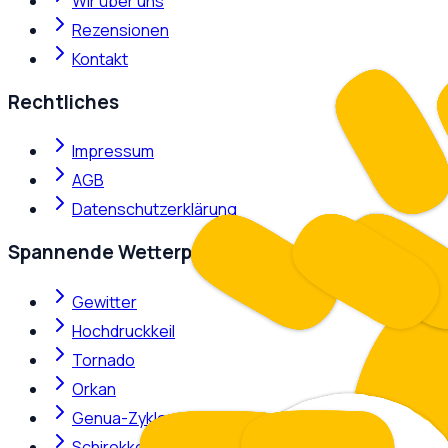
Wir über uns
Rezensionen
Kontakt
Rechtliches
Impressum
AGB
Datenschutzerklärung
Spannende Wetterphänomene
Gewitter
Hochdruckkeil
Tornado
Orkan
Genua-Zyklone
Schirokko