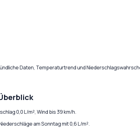
tündliche Daten, Temperaturtrend und Niederschlagswahrschei
Überblick
rschlag
0,0
L/m², Wind bis
39
km/h.
Niederschläge am Sonntag mit 0,6 L/m².