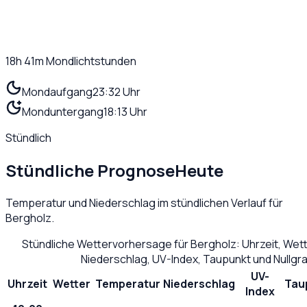
18h 41m
Mondlichtstunden
Mondaufgang
23:32 Uhr
Monduntergang
18:13 Uhr
Stündlich
Stündliche Prognose
Heute
Temperatur und Niederschlag im stündlichen Verlauf für
Bergholz
.
Stündliche Wettervorhersage für
Bergholz
: Uhrzeit, We
Niederschlag, UV-Index, Taupunkt und Nullg
UV-
Uhrzeit
Wetter
Temperatur
Niederschlag
Tau
Index