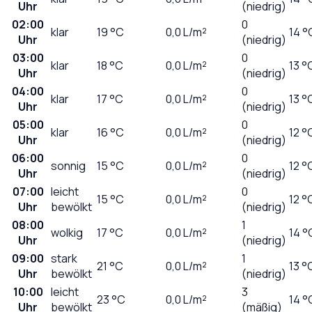
Uhr
(niedrig)
02:00
0
klar
19
°C
0,0
L/m²
14 °
Uhr
(niedrig)
03:00
0
klar
18
°C
0,0
L/m²
13 °
Uhr
(niedrig)
04:00
0
klar
17
°C
0,0
L/m²
13 °
Uhr
(niedrig)
05:00
0
klar
16
°C
0,0
L/m²
12 °
Uhr
(niedrig)
06:00
0
sonnig
15
°C
0,0
L/m²
12 °
Uhr
(niedrig)
07:00
leicht
0
15
°C
0,0
L/m²
12 °
Uhr
bewölkt
(niedrig)
08:00
1
wolkig
17
°C
0,0
L/m²
14 °
Uhr
(niedrig)
09:00
stark
1
21
°C
0,0
L/m²
13 °
Uhr
bewölkt
(niedrig)
10:00
leicht
3
23
°C
0,0
L/m²
14 °
Uhr
bewölkt
(mäßig)