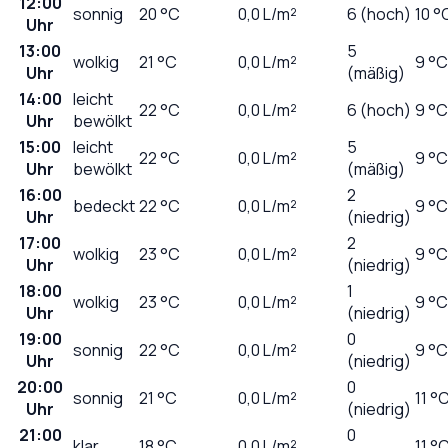
12:00
sonnig
20
°C
0,0
L/m²
6 (hoch)
10 °
Uhr
13:00
5
wolkig
21
°C
0,0
L/m²
9 °C
Uhr
(mäßig)
14:00
leicht
22
°C
0,0
L/m²
6 (hoch)
9 °C
Uhr
bewölkt
15:00
leicht
5
22
°C
0,0
L/m²
9 °C
Uhr
bewölkt
(mäßig)
16:00
2
bedeckt
22
°C
0,0
L/m²
9 °C
Uhr
(niedrig)
17:00
2
wolkig
23
°C
0,0
L/m²
9 °C
Uhr
(niedrig)
18:00
1
wolkig
23
°C
0,0
L/m²
9 °C
Uhr
(niedrig)
19:00
0
sonnig
22
°C
0,0
L/m²
9 °C
Uhr
(niedrig)
20:00
0
sonnig
21
°C
0,0
L/m²
11 °
Uhr
(niedrig)
21:00
0
klar
18
°C
0,0
L/m²
11 °