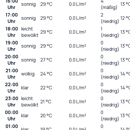
16:00
4
sonnig
29
°C
0,0
L/m²
13 °
Uhr
(mäßig)
17:00
2
sonnig
29
°C
0,0
L/m²
12 °
Uhr
(niedrig)
18:00
leicht
1
29
°C
0,0
L/m²
13 °
Uhr
bewölkt
(niedrig)
19:00
0
sonnig
29
°C
0,0
L/m²
13 °
Uhr
(niedrig)
20:00
0
sonnig
27
°C
0,0
L/m²
13 °
Uhr
(niedrig)
21:00
0
wolkig
24
°C
0,0
L/m²
14 °
Uhr
(niedrig)
22:00
0
klar
22
°C
0,0
L/m²
14 °
Uhr
(niedrig)
23:00
leicht
0
21
°C
0,0
L/m²
13 °
Uhr
bewölkt
(niedrig)
00:00
0
klar
20
°C
0,0
L/m²
13 °
Uhr
(niedrig)
01:00
0
klar
19
°C
0,0
L/m²
14 °