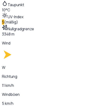
Taupunkt
10°C
UV-Index
5
(
mäßig
)
Nullgradgrenze
3348 m
Wind
W
Richtung
11 km/h
Windböen
5 km/h