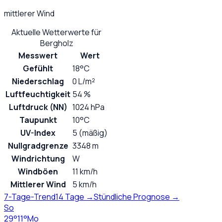
mittlerer Wind
Aktuelle Wetterwerte für
Bergholz
Messwert
Wert
Gefühlt
18°C
Niederschlag
0 L/m²
Luftfeuchtigkeit
54 %
Luftdruck (NN)
1024 hPa
Taupunkt
10°C
UV-Index
5 (mäßig)
Nullgradgrenze
3348 m
Windrichtung
W
Windböen
11 km/h
Mittlerer Wind
5 km/h
7-Tage-Trend
14 Tage →
Stündliche Prognose →
So
29
°
11
°
Mo