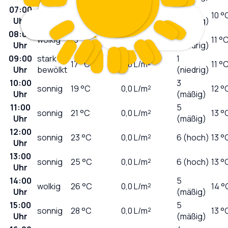
07:00
0
wolkig
12
°C
0,0
L/m²
10 °
Uhr
(niedrig)
08:00
1
wolkig
13
°C
0,0
L/m²
11 °
Uhr
(niedrig)
09:00
stark
1
17
°C
0,0
L/m²
11 °
Uhr
bewölkt
(niedrig)
10:00
3
sonnig
19
°C
0,0
L/m²
12 °
Uhr
(mäßig)
11:00
5
sonnig
21
°C
0,0
L/m²
13 °
Uhr
(mäßig)
12:00
sonnig
23
°C
0,0
L/m²
6 (hoch)
13 °
Uhr
13:00
sonnig
25
°C
0,0
L/m²
6 (hoch)
13 °
Uhr
14:00
5
wolkig
26
°C
0,0
L/m²
14 °
Uhr
(mäßig)
15:00
5
sonnig
28
°C
0,0
L/m²
13 °
Uhr
(mäßig)