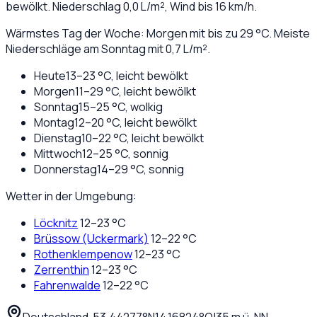
bewölkt
. Niederschlag
0,0
L/m², Wind bis
16
km/h.
Wärmstes Tag der Woche: Morgen mit bis zu 29 °C. Meiste
Niederschläge am Sonntag mit 0,7 L/m².
Heute
13
–
23
°C,
leicht bewölkt
Morgen
11
–
29
°C,
leicht bewölkt
Sonntag
15
–
25
°C,
wolkig
Montag
12
–
20
°C,
leicht bewölkt
Dienstag
10
–
22
°C,
leicht bewölkt
Mittwoch
12
–
25
°C,
sonnig
Donnerstag
14
–
29
°C,
sonnig
Wetter in der Umgebung:
Löcknitz
12
–
23
°C
Brüssow (Uckermark)
12
–
22
°C
Rothenklempenow
12
–
23
°C
Zerrenthin
12
–
23
°C
Fahrenwalde
12
–
22
°C
Deutschland
·
·
53,44277
°N
14,16824
°O
|
35
m ü. NN