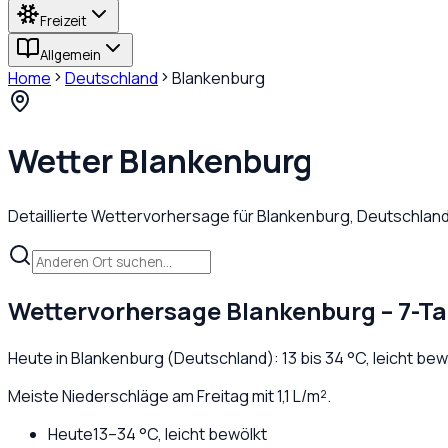
Freizeit
Allgemein
Home
Deutschland
Blankenburg
Wetter
Blankenburg
Detaillierte Wettervorhersage für
Blankenburg
,
Deutschlan
Wettervorhersage
Blankenburg
– 7-T
Heute in
Blankenburg
(
Deutschland
):
13
bis
34
°C,
leicht bew
Meiste Niederschläge am Freitag mit 1,1 L/m².
Heute
13
–
34
°C,
leicht bewölkt