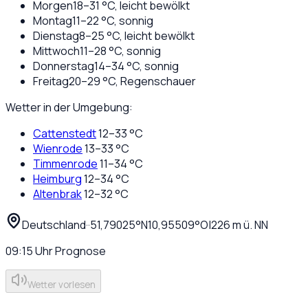
Morgen
18
–
31
°C,
leicht bewölkt
Montag
11
–
22
°C,
sonnig
Dienstag
8
–
25
°C,
leicht bewölkt
Mittwoch
11
–
28
°C,
sonnig
Donnerstag
14
–
34
°C,
sonnig
Freitag
20
–
29
°C,
Regenschauer
Wetter in der Umgebung:
Cattenstedt
12
–
33
°C
Wienrode
13
–
33
°C
Timmenrode
11
–
34
°C
Heimburg
12
–
34
°C
Altenbrak
12
–
32
°C
Deutschland
·
·
51,79025
°N
10,95509
°O
|
226
m ü. NN
09:15
Uhr
Prognose
Wetter vorlesen