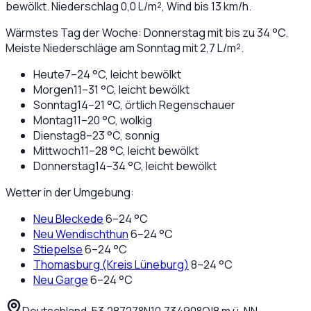
bewölkt
. Niederschlag
0,0
L/m², Wind bis
13
km/h.
Wärmstes Tag der Woche: Donnerstag mit bis zu 34 °C.
Meiste Niederschläge am Sonntag mit 2,7 L/m².
Heute
7
–
24
°C,
leicht bewölkt
Morgen
11
–
31
°C,
leicht bewölkt
Sonntag
14
–
21
°C,
örtlich Regenschauer
Montag
11
–
20
°C,
wolkig
Dienstag
8
–
23
°C,
sonnig
Mittwoch
11
–
28
°C,
leicht bewölkt
Donnerstag
14
–
34
°C,
leicht bewölkt
Wetter in der Umgebung:
Neu Bleckede
6
–
24
°C
Neu Wendischthun
6
–
24
°C
Stiepelse
6
–
24
°C
Thomasburg (Kreis Lüneburg)
8
–
24
°C
Neu Garge
6
–
24
°C
Deutschland
·
·
53,28727
°N
10,73490
°O
|
8
m ü. NN