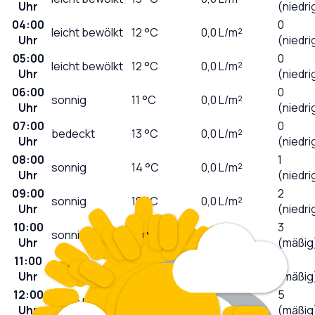
Uhr
(niedri
04:00
0
leicht bewölkt
12
°C
0,0
L/m²
Uhr
(niedri
05:00
0
leicht bewölkt
12
°C
0,0
L/m²
Uhr
(niedri
06:00
0
sonnig
11
°C
0,0
L/m²
Uhr
(niedri
07:00
0
bedeckt
13
°C
0,0
L/m²
Uhr
(niedri
08:00
1
sonnig
14
°C
0,0
L/m²
Uhr
(niedri
09:00
2
sonnig
18
°C
0,0
L/m²
Uhr
(niedri
10:00
3
sonnig
20
°C
0,0
L/m²
Uhr
(mäßig
11:00
4
sonnig
22
°C
0,0
L/m²
Uhr
(mäßig
12:00
5
leicht bewölkt
25
°C
0,0
L/m²
Uhr
(mäßig