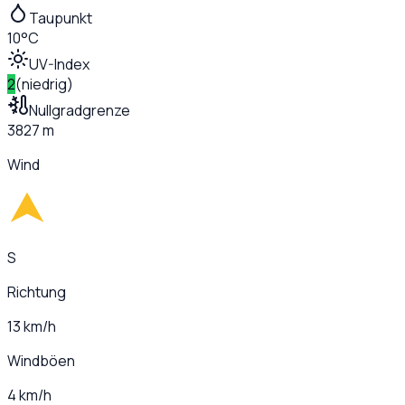
Taupunkt
10°C
UV-Index
2
(
niedrig
)
Nullgradgrenze
3827 m
Wind
S
Richtung
13 km/h
Windböen
4 km/h