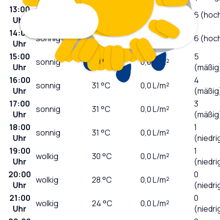
13:00
sonnig
27
°C
0,0
L/m²
6 (hoc
Uhr
14:00
sonnig
29
°C
0,0
L/m²
6 (hoc
Uhr
15:00
5
sonnig
30
°C
0,0
L/m²
Uhr
(mäßig
16:00
4
sonnig
31
°C
0,0
L/m²
Uhr
(mäßig
17:00
3
sonnig
31
°C
0,0
L/m²
Uhr
(mäßig
18:00
1
sonnig
31
°C
0,0
L/m²
Uhr
(niedri
19:00
1
wolkig
30
°C
0,0
L/m²
Uhr
(niedri
20:00
0
wolkig
28
°C
0,0
L/m²
Uhr
(niedri
21:00
0
wolkig
24
°C
0,0
L/m²
Uhr
(niedri