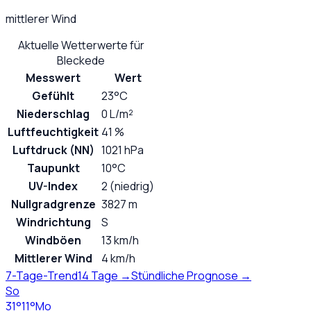
mittlerer Wind
Aktuelle Wetterwerte für
Bleckede
Messwert
Wert
Gefühlt
23°C
Niederschlag
0 L/m²
Luftfeuchtigkeit
41 %
Luftdruck (NN)
1021 hPa
Taupunkt
10°C
UV-Index
2 (niedrig)
Nullgradgrenze
3827 m
Windrichtung
S
Windböen
13 km/h
Mittlerer Wind
4 km/h
7-Tage-Trend
14 Tage →
Stündliche Prognose →
So
31
°
11
°
Mo