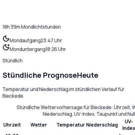
18h 39m
Mondlichtstunden
Mondaufgang
23:47 Uhr
Monduntergang
18:26 Uhr
Stündlich
Stündliche Prognose
Heute
Temperatur und Niederschlag im stündlichen Verlauf für
Bleckede
.
Stündliche Wettervorhersage für
Bleckede
: Uhrzeit,
Niederschlag, UV-Index, Taupunkt und Nu
UV-
Uhrzeit
Wetter
Temperatur
Niederschlag
Inde