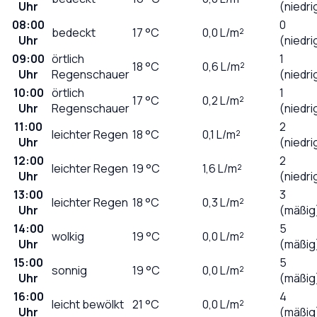
Uhr
(niedri
08:00
0
bedeckt
17
°C
0,0
L/m²
Uhr
(niedri
09:00
örtlich
1
18
°C
0,6
L/m²
Uhr
Regenschauer
(niedri
10:00
örtlich
1
17
°C
0,2
L/m²
Uhr
Regenschauer
(niedri
11:00
2
leichter Regen
18
°C
0,1
L/m²
Uhr
(niedri
12:00
2
leichter Regen
19
°C
1,6
L/m²
Uhr
(niedri
13:00
3
leichter Regen
18
°C
0,3
L/m²
Uhr
(mäßig
14:00
5
wolkig
19
°C
0,0
L/m²
Uhr
(mäßig
15:00
5
sonnig
19
°C
0,0
L/m²
Uhr
(mäßig
16:00
4
leicht bewölkt
21
°C
0,0
L/m²
Uhr
(mäßig