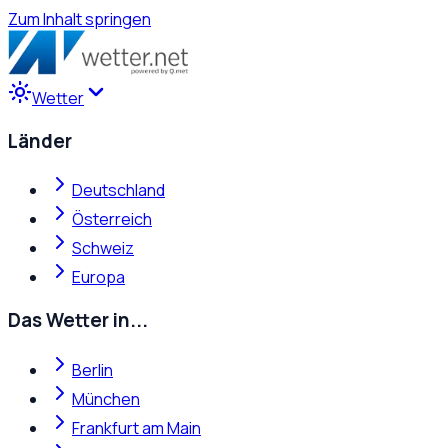
Zum Inhalt springen
Wetter
Länder
Deutschland
Österreich
Schweiz
Europa
Das Wetter in...
Berlin
München
Frankfurt am Main