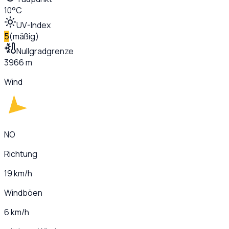
10°C
UV-Index
5
(
mäßig
)
Nullgradgrenze
3966 m
Wind
NO
Richtung
19 km/h
Windböen
6 km/h