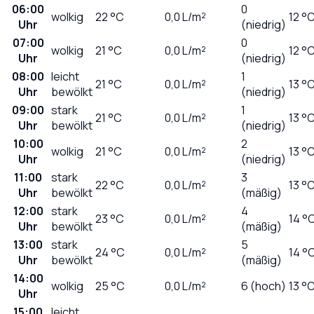
06:00
0
wolkig
22
°C
0,0
L/m²
12 °
Uhr
(niedrig)
07:00
0
wolkig
21
°C
0,0
L/m²
12 °
Uhr
(niedrig)
08:00
leicht
1
21
°C
0,0
L/m²
13 °
Uhr
bewölkt
(niedrig)
09:00
stark
1
21
°C
0,0
L/m²
13 °
Uhr
bewölkt
(niedrig)
10:00
2
wolkig
21
°C
0,0
L/m²
13 °
Uhr
(niedrig)
11:00
stark
3
22
°C
0,0
L/m²
13 °
Uhr
bewölkt
(mäßig)
12:00
stark
4
23
°C
0,0
L/m²
14 °
Uhr
bewölkt
(mäßig)
13:00
stark
5
24
°C
0,0
L/m²
14 °
Uhr
bewölkt
(mäßig)
14:00
wolkig
25
°C
0,0
L/m²
6 (hoch)
13 °
Uhr
15:00
leicht