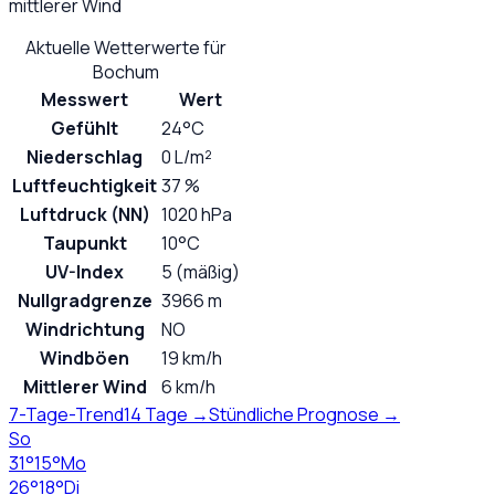
mittlerer Wind
Aktuelle Wetterwerte für
Bochum
Messwert
Wert
Gefühlt
24°C
Niederschlag
0 L/m²
Luftfeuchtigkeit
37 %
Luftdruck (NN)
1020 hPa
Taupunkt
10°C
UV-Index
5 (mäßig)
Nullgradgrenze
3966 m
Windrichtung
NO
Windböen
19 km/h
Mittlerer Wind
6 km/h
7-Tage-Trend
14 Tage →
Stündliche Prognose →
So
31
°
15
°
Mo
26
°
18
°
Di