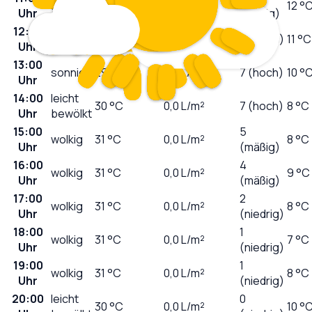
sonnig
26
°C
0,0
L/m²
12 °
Uhr
(mäßig)
12:00
sonnig
28
°C
0,0
L/m²
6 (hoch)
11 °C
Uhr
13:00
sonnig
29
°C
0,0
L/m²
7 (hoch)
10 °
Uhr
14:00
leicht
30
°C
0,0
L/m²
7 (hoch)
8 °C
Uhr
bewölkt
15:00
5
wolkig
31
°C
0,0
L/m²
8 °C
Uhr
(mäßig)
16:00
4
wolkig
31
°C
0,0
L/m²
9 °C
Uhr
(mäßig)
17:00
2
wolkig
31
°C
0,0
L/m²
8 °C
Uhr
(niedrig)
18:00
1
wolkig
31
°C
0,0
L/m²
7 °C
Uhr
(niedrig)
19:00
1
wolkig
31
°C
0,0
L/m²
8 °C
Uhr
(niedrig)
20:00
leicht
0
30
°C
0,0
L/m²
10 °