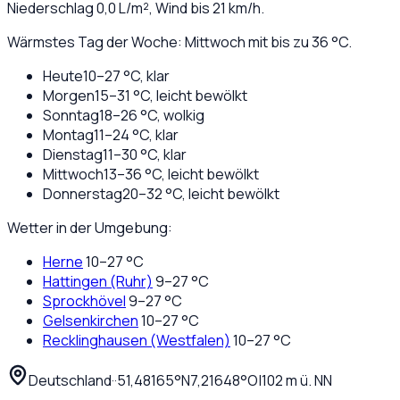
Niederschlag
0,0
L/m², Wind bis
21
km/h.
Wärmstes Tag der Woche: Mittwoch mit bis zu 36 °C.
Heute
10
–
27
°C,
klar
Morgen
15
–
31
°C,
leicht bewölkt
Sonntag
18
–
26
°C,
wolkig
Montag
11
–
24
°C,
klar
Dienstag
11
–
30
°C,
klar
Mittwoch
13
–
36
°C,
leicht bewölkt
Donnerstag
20
–
32
°C,
leicht bewölkt
Wetter in der Umgebung:
Herne
10
–
27
°C
Hattingen (Ruhr)
9
–
27
°C
Sprockhövel
9
–
27
°C
Gelsenkirchen
10
–
27
°C
Recklinghausen (Westfalen)
10
–
27
°C
Deutschland
·
·
51,48165
°N
7,21648
°O
|
102
m ü. NN