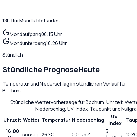
18h 11m
Mondlichtstunden
Mondaufgang
00:15 Uhr
Monduntergang
18:26 Uhr
Stündlich
Stündliche Prognose
Heute
Temperatur und Niederschlag im stündlichen Verlauf für
Bochum
.
Stündliche Wettervorhersage für
Bochum
: Uhrzeit, Wet
Niederschlag, UV-Index, Taupunkt und Nullgr
UV-
Uhrzeit
Wetter
Temperatur
Niederschlag
Tau
Index
16:00
5
sonnig
26
°C
0,0
L/m²
10 °