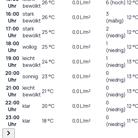
26
°C
0,0
L/m²
6 (hoch)
12 °
Uhr
bewölkt
16:00
stark
3
26
°C
0,0
L/m²
12 °
Uhr
bewölkt
(mäßig)
17:00
stark
2
25
°C
0,0
L/m²
12 °
Uhr
bewölkt
(niedrig)
18:00
1
wolkig
25
°C
0,0
L/m²
12 °
Uhr
(niedrig)
19:00
leicht
1
24
°C
0,0
L/m²
13 °
Uhr
bewölkt
(niedrig)
20:00
0
sonnig
23
°C
0,0
L/m²
13 °
Uhr
(niedrig)
21:00
leicht
0
21
°C
0,0
L/m²
13 °
Uhr
bewölkt
(niedrig)
22:00
0
klar
20
°C
0,0
L/m²
12 °
Uhr
(niedrig)
23:00
0
klar
18
°C
0,0
L/m²
11 °C
Uhr
(niedrig)