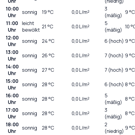
Uhr
(niedrig)
10:00
3
sonnig
19
°C
0,0
L/m²
9 °C
Uhr
(mäßig)
11:00
leicht
5
21
°C
0,0
L/m²
10 °
Uhr
bewölkt
(mäßig)
12:00
sonnig
24
°C
0,0
L/m²
6 (hoch)
9 °C
Uhr
13:00
sonnig
26
°C
0,0
L/m²
7 (hoch)
9 °C
Uhr
14:00
sonnig
27
°C
0,0
L/m²
7 (hoch)
9 °C
Uhr
15:00
sonnig
28
°C
0,0
L/m²
6 (hoch)
8 °C
Uhr
16:00
5
sonnig
28
°C
0,0
L/m²
8 °C
Uhr
(mäßig)
17:00
3
sonnig
28
°C
0,0
L/m²
8 °C
Uhr
(mäßig)
18:00
2
sonnig
28
°C
0,0
L/m²
9 °C
Uhr
(niedrig)