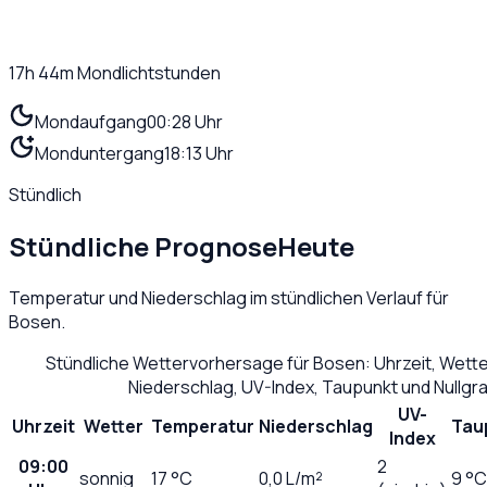
17h 44m
Mondlichtstunden
Mondaufgang
00:28 Uhr
Monduntergang
18:13 Uhr
Stündlich
Stündliche Prognose
Heute
Temperatur und Niederschlag im stündlichen Verlauf für
Bosen
.
Stündliche Wettervorhersage für
Bosen
: Uhrzeit, Wett
Niederschlag, UV-Index, Taupunkt und Nullg
UV-
Uhrzeit
Wetter
Temperatur
Niederschlag
Tau
Index
09:00
2
sonnig
17
°C
0,0
L/m²
9 °C