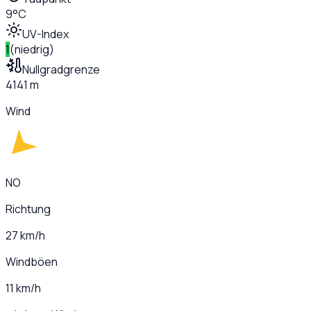
9°C
UV-Index
1
(
niedrig
)
Nullgradgrenze
4141 m
Wind
NO
Richtung
27 km/h
Windböen
11 km/h