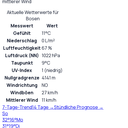
mittlerer Wind
Aktuelle Wetterwerte für
Bosen
Messwert
Wert
Gefühlt
11°C
Niederschlag
0 L/m²
Luftfeuchtigkeit
67 %
Luftdruck (NN)
1022 hPa
Taupunkt
9°C
UV-Index
1 (niedrig)
Nullgradgrenze
4141 m
Windrichtung
NO
Windböen
27 km/h
Mittlerer Wind
11 km/h
7-Tage-Trend
14 Tage →
Stündliche Prognose →
So
32
°
16
°
Mo
31
°
19
°
Di