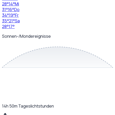
28
°
14
°
Mi
31
°
16
°
Do
34
°
19
°
Fr
35
°
21
°
Sa
28
°
17
°
Sonnen-/Mondereignisse
14h 50m
Tageslichtstunden