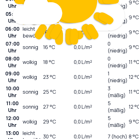
klar
16
°C
0,0
L/m²
9 °C
Uhr
(niedrig)
05:00
0
klar
16
°C
0,0
L/m²
9 °C
Uhr
(niedrig)
06:00
leicht
0
16
°C
0,0
L/m²
9 °C
Uhr
bewölkt
(niedrig)
07:00
0
sonnig
16
°C
0,0
L/m²
9 °C
Uhr
(niedrig)
08:00
0
wolkig
18
°C
0,0
L/m²
11 °
Uhr
(niedrig)
09:00
1
wolkig
23
°C
0,0
L/m²
12 °
Uhr
(niedrig)
10:00
3
sonnig
25
°C
0,0
L/m²
11 °
Uhr
(mäßig)
11:00
5
sonnig
27
°C
0,0
L/m²
12 °
Uhr
(mäßig)
12:00
5
wolkig
29
°C
0,0
L/m²
9 °C
Uhr
(mäßig)
13:00
leicht
30
°C
0,0
L/m²
7 (hoch)
8 °C