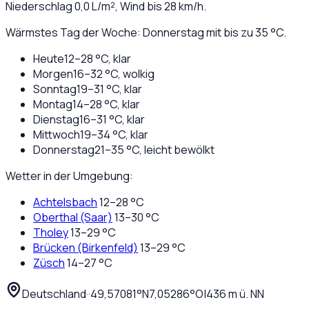
Niederschlag
0,0
L/m², Wind bis
28
km/h.
Wärmstes Tag der Woche: Donnerstag mit bis zu 35 °C.
Heute
12
–
28
°C,
klar
Morgen
16
–
32
°C,
wolkig
Sonntag
19
–
31
°C,
klar
Montag
14
–
28
°C,
klar
Dienstag
16
–
31
°C,
klar
Mittwoch
19
–
34
°C,
klar
Donnerstag
21
–
35
°C,
leicht bewölkt
Wetter in der Umgebung:
Achtelsbach
12
–
28
°C
Oberthal (Saar)
13
–
30
°C
Tholey
13
–
29
°C
Brücken (Birkenfeld)
13
–
29
°C
Züsch
14
–
27
°C
Deutschland
·
·
49,57081
°N
7,05286
°O
|
436
m ü. NN