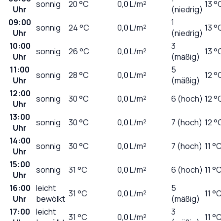
sonnig
20
°C
0,0
L/m²
13 °
Uhr
(niedrig)
09:00
1
sonnig
24
°C
0,0
L/m²
13 °
Uhr
(niedrig)
10:00
3
sonnig
26
°C
0,0
L/m²
13 °
Uhr
(mäßig)
11:00
5
sonnig
28
°C
0,0
L/m²
12 °
Uhr
(mäßig)
12:00
sonnig
30
°C
0,0
L/m²
6 (hoch)
12 °
Uhr
13:00
sonnig
30
°C
0,0
L/m²
7 (hoch)
12 °
Uhr
14:00
sonnig
30
°C
0,0
L/m²
7 (hoch)
11 °
Uhr
15:00
sonnig
31
°C
0,0
L/m²
6 (hoch)
11 °
Uhr
16:00
leicht
5
31
°C
0,0
L/m²
11 °
Uhr
bewölkt
(mäßig)
17:00
leicht
3
31
°C
0,0
L/m²
11 °