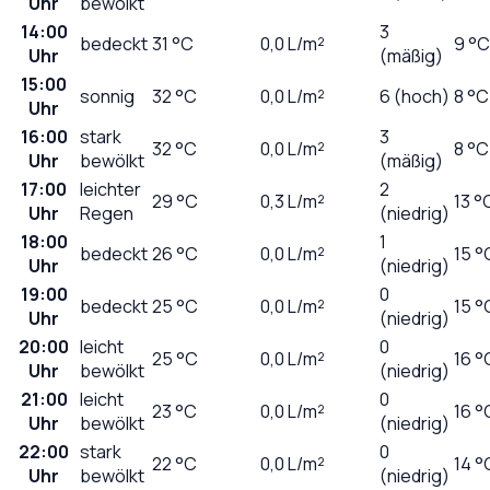
Uhr
bewölkt
14:00
3
bedeckt
31
°C
0,0
L/m²
9 °C
Uhr
(mäßig)
15:00
sonnig
32
°C
0,0
L/m²
6 (hoch)
8 °C
Uhr
16:00
stark
3
32
°C
0,0
L/m²
8 °C
Uhr
bewölkt
(mäßig)
17:00
leichter
2
29
°C
0,3
L/m²
13 °
Uhr
Regen
(niedrig)
18:00
1
bedeckt
26
°C
0,0
L/m²
15 °
Uhr
(niedrig)
19:00
0
bedeckt
25
°C
0,0
L/m²
15 °
Uhr
(niedrig)
20:00
leicht
0
25
°C
0,0
L/m²
16 °
Uhr
bewölkt
(niedrig)
21:00
leicht
0
23
°C
0,0
L/m²
16 °
Uhr
bewölkt
(niedrig)
22:00
stark
0
22
°C
0,0
L/m²
14 °
Uhr
bewölkt
(niedrig)