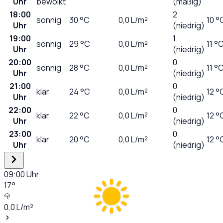
Uhr
bewölkt
(mäßig)
18:00
2
sonnig
30
°C
0,0
L/m²
10 °
Uhr
(niedrig)
19:00
1
sonnig
29
°C
0,0
L/m²
11 °
Uhr
(niedrig)
20:00
0
sonnig
28
°C
0,0
L/m²
11 °
Uhr
(niedrig)
21:00
0
klar
24
°C
0,0
L/m²
12 °
Uhr
(niedrig)
22:00
0
klar
22
°C
0,0
L/m²
12 °
Uhr
(niedrig)
23:00
0
klar
20
°C
0,0
L/m²
12 °
Uhr
(niedrig)
09:00
Uhr
17
°
0,0
L/m²