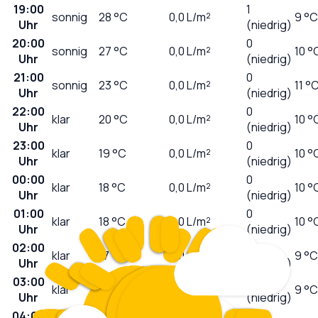
19:00
1
sonnig
28
°C
0,0
L/m²
9 °C
Uhr
(niedrig)
20:00
0
sonnig
27
°C
0,0
L/m²
10 °
Uhr
(niedrig)
21:00
0
sonnig
23
°C
0,0
L/m²
11 °
Uhr
(niedrig)
22:00
0
klar
20
°C
0,0
L/m²
10 °
Uhr
(niedrig)
23:00
0
klar
19
°C
0,0
L/m²
10 °
Uhr
(niedrig)
00:00
0
klar
18
°C
0,0
L/m²
10 °
Uhr
(niedrig)
01:00
0
klar
18
°C
0,0
L/m²
10 °
Uhr
(niedrig)
02:00
0
klar
17
°C
0,0
L/m²
9 °C
Uhr
(niedrig)
03:00
0
klar
17
°C
0,0
L/m²
9 °C
Uhr
(niedrig)
04:00
0