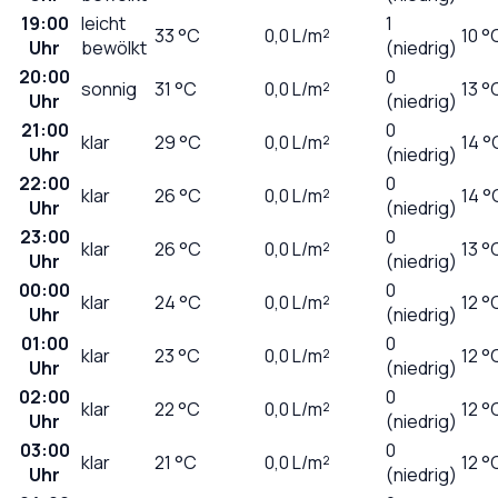
19:00
leicht
1
33
°C
0,0
L/m²
10 °
Uhr
bewölkt
(niedrig)
20:00
0
sonnig
31
°C
0,0
L/m²
13 °
Uhr
(niedrig)
21:00
0
klar
29
°C
0,0
L/m²
14 °
Uhr
(niedrig)
22:00
0
klar
26
°C
0,0
L/m²
14 °
Uhr
(niedrig)
23:00
0
klar
26
°C
0,0
L/m²
13 °
Uhr
(niedrig)
00:00
0
klar
24
°C
0,0
L/m²
12 °
Uhr
(niedrig)
01:00
0
klar
23
°C
0,0
L/m²
12 °
Uhr
(niedrig)
02:00
0
klar
22
°C
0,0
L/m²
12 °
Uhr
(niedrig)
03:00
0
klar
21
°C
0,0
L/m²
12 °
Uhr
(niedrig)