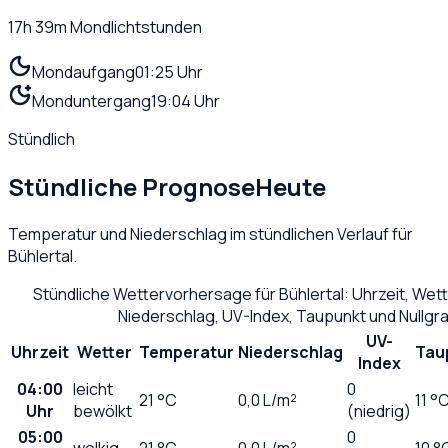
17h 39m
Mondlichtstunden
Mondaufgang
01:25 Uhr
Monduntergang
19:04 Uhr
Stündlich
Stündliche Prognose
Heute
Temperatur und Niederschlag im stündlichen Verlauf für
Bühlertal
.
Stündliche Wettervorhersage für
Bühlertal
: Uhrzeit, Wet
Niederschlag, UV-Index, Taupunkt und Nullg
UV-
Uhrzeit
Wetter
Temperatur
Niederschlag
Tau
Index
04:00
leicht
0
21
°C
0,0
L/m²
11 °
Uhr
bewölkt
(niedrig)
05:00
0
wolkig
21
°C
0,0
L/m²
10 °