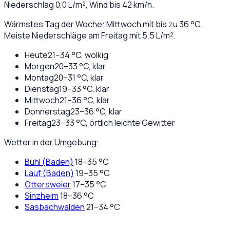
Niederschlag
0,0
L/m², Wind bis
42
km/h.
Wärmstes Tag der Woche: Mittwoch mit bis zu 36 °C.
Meiste Niederschläge am Freitag mit 5,5 L/m².
Heute
21
–
34
°C,
wolkig
Morgen
20
–
33
°C,
klar
Montag
20
–
31
°C,
klar
Dienstag
19
–
33
°C,
klar
Mittwoch
21
–
36
°C,
klar
Donnerstag
23
–
36
°C,
klar
Freitag
23
–
33
°C,
örtlich leichte Gewitter
Wetter in der Umgebung:
Bühl (Baden)
18
–
35
°C
Lauf (Baden)
19
–
35
°C
Ottersweier
17
–
35
°C
Sinzheim
18
–
36
°C
Sasbachwalden
21
–
34
°C