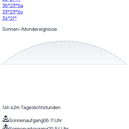
36
°
23
°
Sa
33
°
23
°
So
34
°
21
°
Sonnen-/Mondereignisse
14h 42m
Tageslichtstunden
Sonnenaufgang
06:11 Uhr
Sonnenuntergang
20:54 Uhr