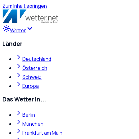
Zum Inhalt springen
Wetter
Länder
Deutschland
Österreich
Schweiz
Europa
Das Wetter in...
Berlin
München
Frankfurt am Main