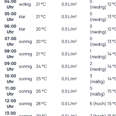
04:00
0
wolkig
21
°C
0,0
L/m²
12 °
Uhr
(niedrig)
05:00
0
klar
21
°C
0,0
L/m²
13 °
Uhr
(niedrig)
06:00
0
klar
20
°C
0,0
L/m²
12 °
Uhr
(niedrig)
07:00
0
sonnig
20
°C
0,0
L/m²
13 °
Uhr
(niedrig)
08:00
1
sonnig
21
°C
0,0
L/m²
14 °
Uhr
(niedrig)
09:00
2
sonnig
24
°C
0,0
L/m²
14 °
Uhr
(niedrig)
10:00
3
sonnig
25
°C
0,0
L/m²
14 °
Uhr
(mäßig)
11:00
5
sonnig
26
°C
0,0
L/m²
15 °
Uhr
(mäßig)
12:00
sonnig
28
°C
0,0
L/m²
6 (hoch)
15 °
Uhr
13:00
sonnig
29
°C
0,0
L/m²
7 (hoch)
15 °