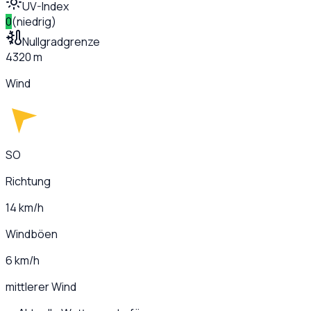
UV-Index
0
(
niedrig
)
Nullgradgrenze
4320 m
Wind
SO
Richtung
14 km/h
Windböen
6 km/h
mittlerer Wind