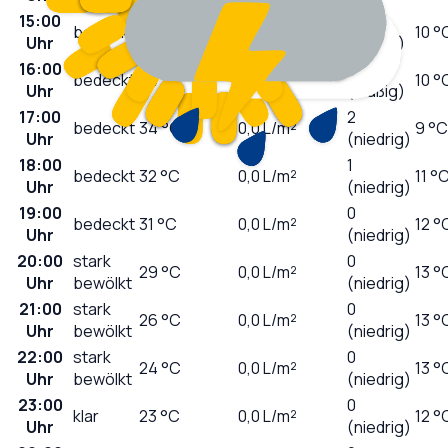
15:00
3
bedeckt
34
°C
0,0
L/m²
10 °
Uhr
(mäßig)
16:00
3
bedeckt
34
°C
0,0
L/m²
10 °
Uhr
(mäßig)
17:00
2
bedeckt
34
°C
0,0
L/m²
9 °C
Uhr
(niedrig)
18:00
1
bedeckt
32
°C
0,0
L/m²
11 °
Uhr
(niedrig)
19:00
0
bedeckt
31
°C
0,0
L/m²
12 °
Uhr
(niedrig)
20:00
stark
0
29
°C
0,0
L/m²
13 °
Uhr
bewölkt
(niedrig)
21:00
stark
0
26
°C
0,0
L/m²
13 °
Uhr
bewölkt
(niedrig)
22:00
stark
0
24
°C
0,0
L/m²
13 °
Uhr
bewölkt
(niedrig)
23:00
0
klar
23
°C
0,0
L/m²
12 °
Uhr
(niedrig)