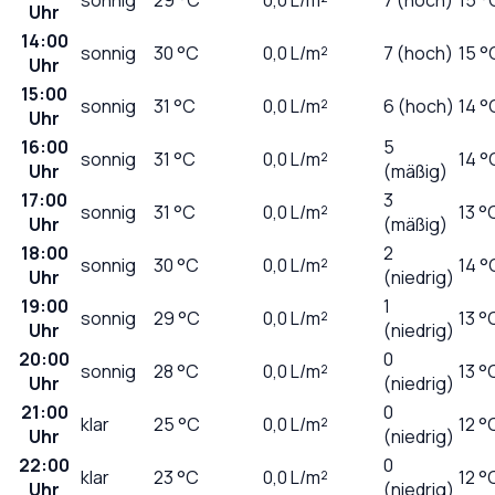
Uhr
14:00
sonnig
30
°C
0,0
L/m²
7 (hoch)
15 °
Uhr
15:00
sonnig
31
°C
0,0
L/m²
6 (hoch)
14 °
Uhr
16:00
5
sonnig
31
°C
0,0
L/m²
14 °
Uhr
(mäßig)
17:00
3
sonnig
31
°C
0,0
L/m²
13 °
Uhr
(mäßig)
18:00
2
sonnig
30
°C
0,0
L/m²
14 °
Uhr
(niedrig)
19:00
1
sonnig
29
°C
0,0
L/m²
13 °
Uhr
(niedrig)
20:00
0
sonnig
28
°C
0,0
L/m²
13 °
Uhr
(niedrig)
21:00
0
klar
25
°C
0,0
L/m²
12 °
Uhr
(niedrig)
22:00
0
klar
23
°C
0,0
L/m²
12 °
Uhr
(niedrig)