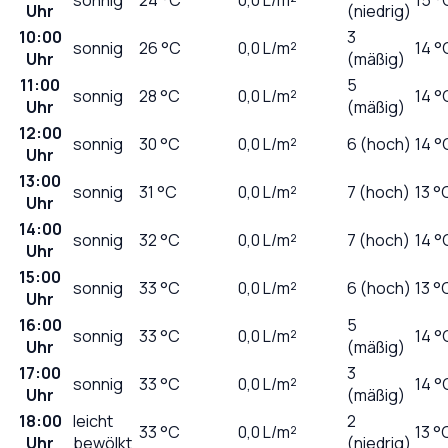
Uhr
(niedrig)
10:00
3
sonnig
26
°C
0,0
L/m²
14 °
Uhr
(mäßig)
11:00
5
sonnig
28
°C
0,0
L/m²
14 °
Uhr
(mäßig)
12:00
sonnig
30
°C
0,0
L/m²
6 (hoch)
14 °
Uhr
13:00
sonnig
31
°C
0,0
L/m²
7 (hoch)
13 °
Uhr
14:00
sonnig
32
°C
0,0
L/m²
7 (hoch)
14 °
Uhr
15:00
sonnig
33
°C
0,0
L/m²
6 (hoch)
13 °
Uhr
16:00
5
sonnig
33
°C
0,0
L/m²
14 °
Uhr
(mäßig)
17:00
3
sonnig
33
°C
0,0
L/m²
14 °
Uhr
(mäßig)
18:00
leicht
2
33
°C
0,0
L/m²
13 °
Uhr
bewölkt
(niedrig)