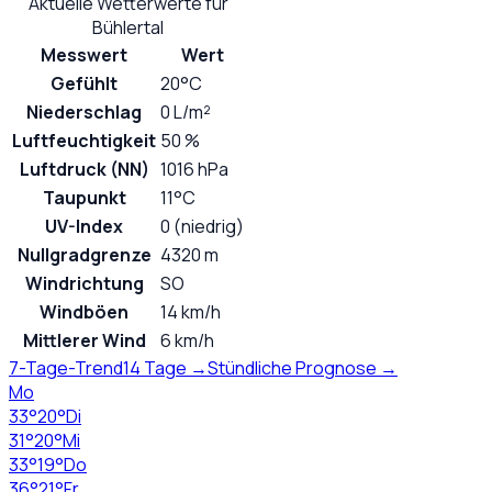
Aktuelle Wetterwerte für
Bühlertal
Messwert
Wert
Gefühlt
20°C
Niederschlag
0 L/m²
Luftfeuchtigkeit
50 %
Luftdruck (NN)
1016 hPa
Taupunkt
11°C
UV-Index
0 (niedrig)
Nullgradgrenze
4320 m
Windrichtung
SO
Windböen
14 km/h
Mittlerer Wind
6 km/h
7-Tage-Trend
14 Tage →
Stündliche Prognose →
Mo
33
°
20
°
Di
31
°
20
°
Mi
33
°
19
°
Do
36
°
21
°
Fr