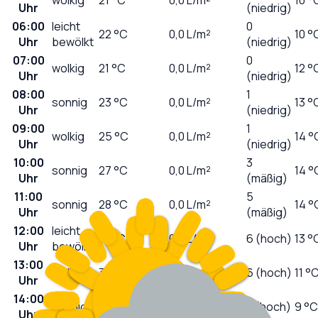
Uhr
(niedrig)
06:00
leicht
0
22
°C
0,0
L/m²
10 °
Uhr
bewölkt
(niedrig)
07:00
0
wolkig
21
°C
0,0
L/m²
12 °
Uhr
(niedrig)
08:00
1
sonnig
23
°C
0,0
L/m²
13 °
Uhr
(niedrig)
09:00
1
wolkig
25
°C
0,0
L/m²
14 °
Uhr
(niedrig)
10:00
3
sonnig
27
°C
0,0
L/m²
14 °
Uhr
(mäßig)
11:00
5
sonnig
28
°C
0,0
L/m²
14 °
Uhr
(mäßig)
12:00
leicht
31
°C
0,0
L/m²
6 (hoch)
13 °
Uhr
bewölkt
13:00
wolkig
32
°C
0,0
L/m²
6 (hoch)
11 °
Uhr
14:00
sonnig
34
°C
0,0
L/m²
7 (hoch)
9 °C
Uhr