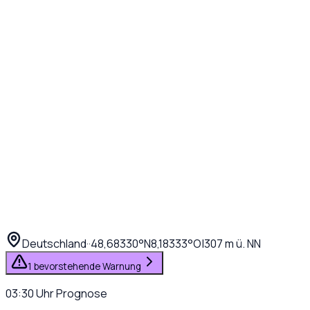
Deutschland
·
·
48,68330
°N
8,18333
°O
|
307
m ü. NN
1 bevorstehende Warnung
03:30
Uhr
Prognose