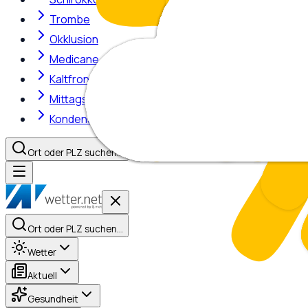
Trombe
Okklusion
Medicane
Kaltfront
Mittagshitze
Kondensstreifen
Ort oder PLZ suchen…
Ort oder PLZ suchen…
Wetter
Aktuell
Gesundheit