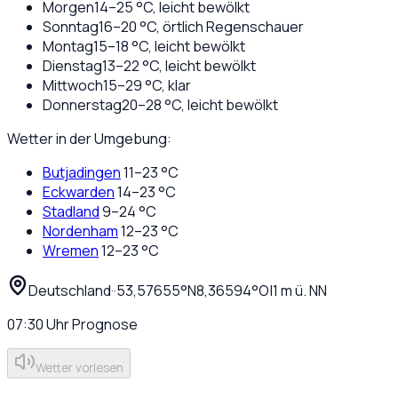
Morgen
14
–
25
°C,
leicht bewölkt
Sonntag
16
–
20
°C,
örtlich Regenschauer
Montag
15
–
18
°C,
leicht bewölkt
Dienstag
13
–
22
°C,
leicht bewölkt
Mittwoch
15
–
29
°C,
klar
Donnerstag
20
–
28
°C,
leicht bewölkt
Wetter in der Umgebung:
Butjadingen
11
–
23
°C
Eckwarden
14
–
23
°C
Stadland
9
–
24
°C
Nordenham
12
–
23
°C
Wremen
12
–
23
°C
Deutschland
·
·
53,57655
°N
8,36594
°O
|
1
m ü. NN
07:30
Uhr
Prognose
Wetter vorlesen