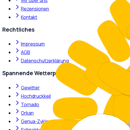
Wir über uns
Rezensionen
Kontakt
Rechtliches
Impressum
AGB
Datenschutzerklärung
Spannende Wetterphänomene
Gewitter
Hochdruckkeil
Tornado
Orkan
Genua-Zyklone
Schirokko