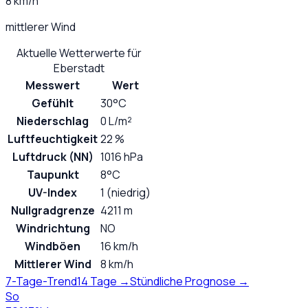
8 km/h
mittlerer Wind
Aktuelle Wetterwerte für
Eberstadt
Messwert
Wert
Gefühlt
30°C
Niederschlag
0 L/m²
Luftfeuchtigkeit
22 %
Luftdruck (NN)
1016 hPa
Taupunkt
8°C
UV-Index
1 (niedrig)
Nullgradgrenze
4211 m
Windrichtung
NO
Windböen
16 km/h
Mittlerer Wind
8 km/h
7-Tage-Trend
14 Tage →
Stündliche Prognose →
So