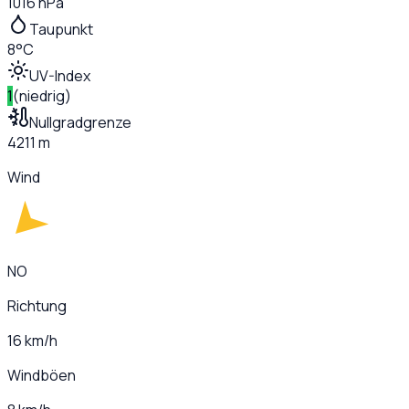
1016 hPa
Taupunkt
8°C
UV-Index
1
(
niedrig
)
Nullgradgrenze
4211 m
Wind
NO
Richtung
16 km/h
Windböen