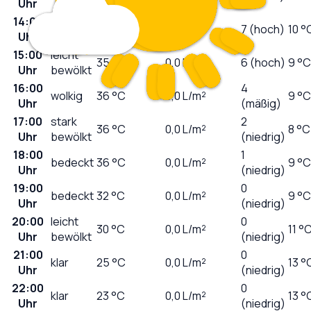
Uhr
14:00
sonnig
35
°C
0,0
L/m²
7 (hoch)
10 °
Uhr
15:00
leicht
35
°C
0,0
L/m²
6 (hoch)
9 °C
Uhr
bewölkt
16:00
4
wolkig
36
°C
0,0
L/m²
9 °C
Uhr
(mäßig)
17:00
stark
2
36
°C
0,0
L/m²
8 °C
Uhr
bewölkt
(niedrig)
18:00
1
bedeckt
36
°C
0,0
L/m²
9 °C
Uhr
(niedrig)
19:00
0
bedeckt
32
°C
0,0
L/m²
9 °C
Uhr
(niedrig)
20:00
leicht
0
30
°C
0,0
L/m²
11 °
Uhr
bewölkt
(niedrig)
21:00
0
klar
25
°C
0,0
L/m²
13 °
Uhr
(niedrig)
22:00
0
klar
23
°C
0,0
L/m²
13 °
Uhr
(niedrig)