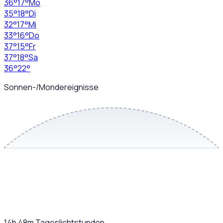
36
°
17
°
Mo
35
°
18
°
Di
32
°
17
°
Mi
33
°
16
°
Do
37
°
15
°
Fr
37
°
18
°
Sa
36
°
22
°
Sonnen-/Mondereignisse
14h 48m
Tageslichtstunden