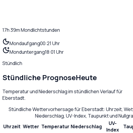
17h 39m
Mondlichtstunden
Mondaufgang
00:21 Uhr
Monduntergang
18:01 Uhr
Stündlich
Stündliche Prognose
Heute
Temperatur und Niederschlag im stündlichen Verlauf für
Eberstadt
.
Stündliche Wettervorhersage für
Eberstadt
: Uhrzeit, We
Niederschlag, UV-Index, Taupunkt und Nullg
UV-
Uhrzeit
Wetter
Temperatur
Niederschlag
Tau
Index