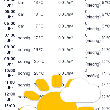
klar
18
°C
0,0
L/m²
9 °C
Uhr
(niedrig)
05:00
0
klar
18
°C
0,0
L/m²
9 °C
Uhr
(niedrig)
06:00
0
klar
17
°C
0,0
L/m²
9 °C
Uhr
(niedrig)
07:00
0
sonnig
17
°C
0,0
L/m²
10 °
Uhr
(niedrig)
08:00
1
sonnig
19
°C
0,0
L/m²
12 °
Uhr
(niedrig)
09:00
2
sonnig
25
°C
0,0
L/m²
13 °
Uhr
(niedrig)
10:00
3
sonnig
28
°C
0,0
L/m²
14 °
Uhr
(mäßig)
11:00
5
sonnig
30
°C
0,0
L/m²
14 °
Uhr
(mäßig)
12:00
sonnig
32
°C
0,0
L/m²
6 (hoch)
12 °
Uhr
13:00
sonnig
34
°C
0,0
L/m²
7 (hoch)
10 °