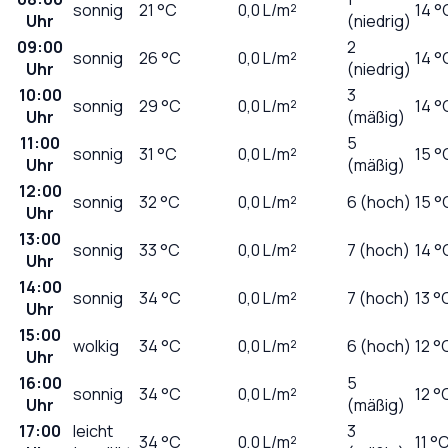
sonnig
21
°C
0,0
L/m²
14 °
Uhr
(niedrig)
09:00
2
sonnig
26
°C
0,0
L/m²
14 °
Uhr
(niedrig)
10:00
3
sonnig
29
°C
0,0
L/m²
14 °
Uhr
(mäßig)
11:00
5
sonnig
31
°C
0,0
L/m²
15 °
Uhr
(mäßig)
12:00
sonnig
32
°C
0,0
L/m²
6 (hoch)
15 °
Uhr
13:00
sonnig
33
°C
0,0
L/m²
7 (hoch)
14 °
Uhr
14:00
sonnig
34
°C
0,0
L/m²
7 (hoch)
13 °
Uhr
15:00
wolkig
34
°C
0,0
L/m²
6 (hoch)
12 °
Uhr
16:00
5
sonnig
34
°C
0,0
L/m²
12 °
Uhr
(mäßig)
17:00
leicht
3
34
°C
0,0
L/m²
11 °