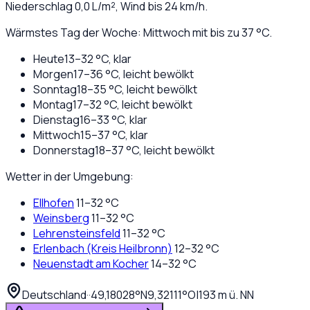
Niederschlag
0,0
L/m², Wind bis
24
km/h.
Wärmstes Tag der Woche: Mittwoch mit bis zu 37 °C.
Heute
13
–
32
°C,
klar
Morgen
17
–
36
°C,
leicht bewölkt
Sonntag
18
–
35
°C,
leicht bewölkt
Montag
17
–
32
°C,
leicht bewölkt
Dienstag
16
–
33
°C,
klar
Mittwoch
15
–
37
°C,
klar
Donnerstag
18
–
37
°C,
leicht bewölkt
Wetter in der Umgebung:
Ellhofen
11
–
32
°C
Weinsberg
11
–
32
°C
Lehrensteinsfeld
11
–
32
°C
Erlenbach (Kreis Heilbronn)
12
–
32
°C
Neuenstadt am Kocher
14
–
32
°C
Deutschland
·
·
49,18028
°N
9,32111
°O
|
193
m ü. NN