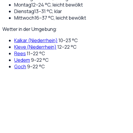
Montag
12
–
24
°C,
leicht bewölkt
Dienstag
13
–
31
°C,
klar
Mittwoch
16
–
37
°C,
leicht bewölkt
Wetter in der Umgebung:
Kalkar (Niederrhein)
10
–
23
°C
Kleve (Niederrhein)
12
–
22
°C
Rees
11
–
22
°C
Uedem
9
–
22
°C
Goch
9
–
22
°C