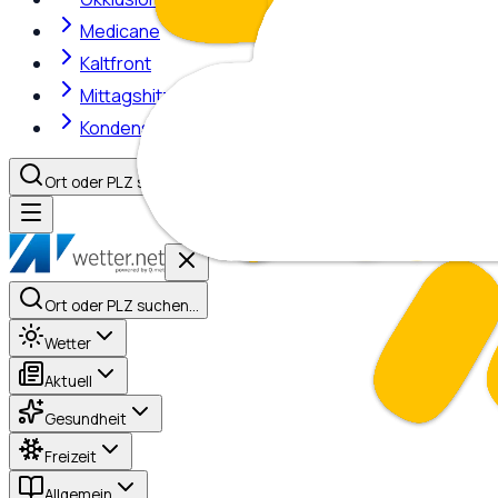
Medicane
Kaltfront
Mittagshitze
Kondensstreifen
Ort oder PLZ suchen…
Ort oder PLZ suchen…
Wetter
Aktuell
Gesundheit
Freizeit
Allgemein