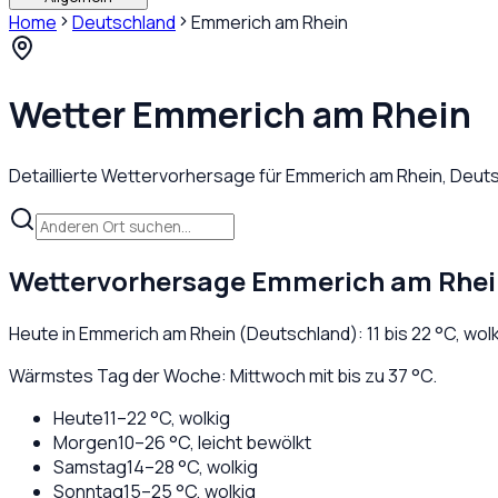
Home
Deutschland
Emmerich am Rhein
Wetter
Emmerich am Rhein
Detaillierte Wettervorhersage für
Emmerich am Rhein
,
Deuts
Wettervorhersage
Emmerich am Rhei
Heute in
Emmerich am Rhein
(
Deutschland
):
11
bis
22
°C,
wolk
Wärmstes Tag der Woche: Mittwoch mit bis zu 37 °C.
Heute
11
–
22
°C,
wolkig
Morgen
10
–
26
°C,
leicht bewölkt
Samstag
14
–
28
°C,
wolkig
Sonntag
15
–
25
°C,
wolkig