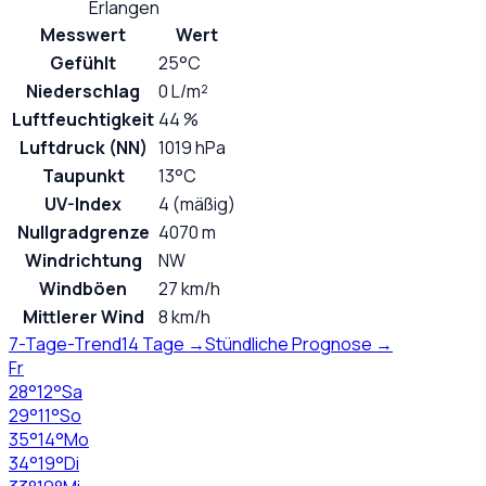
Erlangen
Messwert
Wert
Gefühlt
25°C
Niederschlag
0 L/m²
Luftfeuchtigkeit
44 %
Luftdruck (NN)
1019 hPa
Taupunkt
13°C
UV-Index
4 (mäßig)
Nullgradgrenze
4070 m
Windrichtung
NW
Windböen
27 km/h
Mittlerer Wind
8 km/h
7-Tage-Trend
14 Tage →
Stündliche Prognose →
Fr
28
°
12
°
Sa
29
°
11
°
So
35
°
14
°
Mo
34
°
19
°
Di