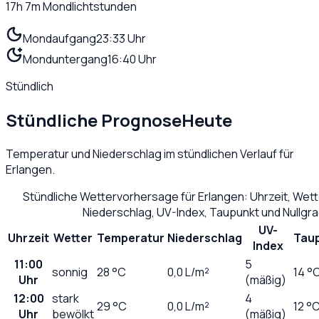
17h 7m
Mondlichtstunden
Mondaufgang
23:33 Uhr
Monduntergang
16:40 Uhr
Stündlich
Stündliche Prognose
Heute
Temperatur und Niederschlag im stündlichen Verlauf für
Erlangen
.
Stündliche Wettervorhersage für
Erlangen
: Uhrzeit, Wet
Niederschlag, UV-Index, Taupunkt und Nullgr
UV-
Uhrzeit
Wetter
Temperatur
Niederschlag
Tau
Index
11:00
5
sonnig
28
°C
0,0
L/m²
14 °
Uhr
(mäßig)
12:00
stark
4
29
°C
0,0
L/m²
12 °
Uhr
bewölkt
(mäßig)