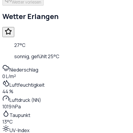
Wetter vorlesen
Wetter
Erlangen
27
°C
sonnig
, gefühlt
25
°C
Niederschlag
0 L/m²
Luftfeuchtigkeit
44 %
Luftdruck (NN)
1019 hPa
Taupunkt
13°C
UV-Index