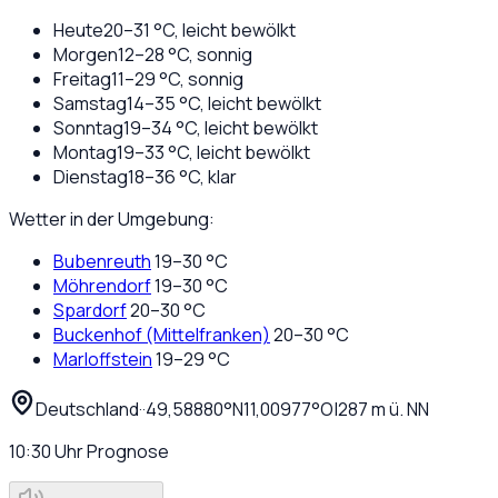
Heute
20
–
31
°C,
leicht bewölkt
Morgen
12
–
28
°C,
sonnig
Freitag
11
–
29
°C,
sonnig
Samstag
14
–
35
°C,
leicht bewölkt
Sonntag
19
–
34
°C,
leicht bewölkt
Montag
19
–
33
°C,
leicht bewölkt
Dienstag
18
–
36
°C,
klar
Wetter in der Umgebung:
Bubenreuth
19
–
30
°C
Möhrendorf
19
–
30
°C
Spardorf
20
–
30
°C
Buckenhof (Mittelfranken)
20
–
30
°C
Marloffstein
19
–
29
°C
Deutschland
·
·
49,58880
°N
11,00977
°O
|
287
m ü. NN
10:30
Uhr
Prognose