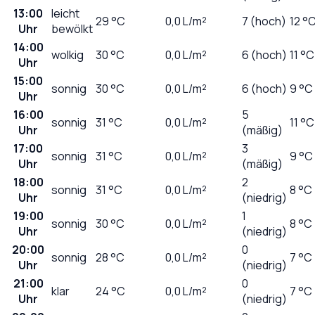
13:00
leicht
29
°C
0,0
L/m²
7 (hoch)
12 °
Uhr
bewölkt
14:00
wolkig
30
°C
0,0
L/m²
6 (hoch)
11 °C
Uhr
15:00
sonnig
30
°C
0,0
L/m²
6 (hoch)
9 °C
Uhr
16:00
5
sonnig
31
°C
0,0
L/m²
11 °C
Uhr
(mäßig)
17:00
3
sonnig
31
°C
0,0
L/m²
9 °C
Uhr
(mäßig)
18:00
2
sonnig
31
°C
0,0
L/m²
8 °C
Uhr
(niedrig)
19:00
1
sonnig
30
°C
0,0
L/m²
8 °C
Uhr
(niedrig)
20:00
0
sonnig
28
°C
0,0
L/m²
7 °C
Uhr
(niedrig)
21:00
0
klar
24
°C
0,0
L/m²
7 °C
Uhr
(niedrig)