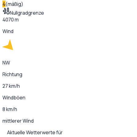
4
(
mäßig
)
Nullgradgrenze
4070 m
Wind
NW
Richtung
27 km/h
Windböen
8 km/h
mittlerer Wind
Aktuelle Wetterwerte für