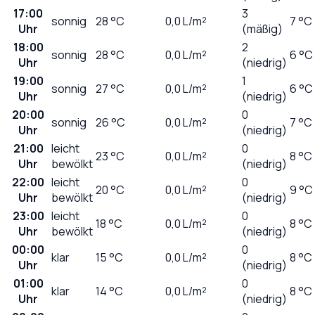
17:00
3
sonnig
28
°C
0,0
L/m²
7 °C
Uhr
(mäßig)
18:00
2
sonnig
28
°C
0,0
L/m²
6 °C
Uhr
(niedrig)
19:00
1
sonnig
27
°C
0,0
L/m²
6 °C
Uhr
(niedrig)
20:00
0
sonnig
26
°C
0,0
L/m²
7 °C
Uhr
(niedrig)
21:00
leicht
0
23
°C
0,0
L/m²
8 °C
Uhr
bewölkt
(niedrig)
22:00
leicht
0
20
°C
0,0
L/m²
9 °C
Uhr
bewölkt
(niedrig)
23:00
leicht
0
18
°C
0,0
L/m²
8 °C
Uhr
bewölkt
(niedrig)
00:00
0
klar
15
°C
0,0
L/m²
8 °C
Uhr
(niedrig)
01:00
0
klar
14
°C
0,0
L/m²
8 °C
Uhr
(niedrig)