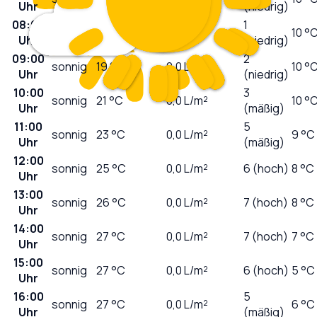
Uhr
(niedrig)
08:00
1
sonnig
15
°C
0,0
L/m²
10 °
Uhr
(niedrig)
09:00
2
sonnig
19
°C
0,0
L/m²
10 °
Uhr
(niedrig)
10:00
3
sonnig
21
°C
0,0
L/m²
10 °
Uhr
(mäßig)
11:00
5
sonnig
23
°C
0,0
L/m²
9 °C
Uhr
(mäßig)
12:00
sonnig
25
°C
0,0
L/m²
6 (hoch)
8 °C
Uhr
13:00
sonnig
26
°C
0,0
L/m²
7 (hoch)
8 °C
Uhr
14:00
sonnig
27
°C
0,0
L/m²
7 (hoch)
7 °C
Uhr
15:00
sonnig
27
°C
0,0
L/m²
6 (hoch)
5 °C
Uhr
16:00
5
sonnig
27
°C
0,0
L/m²
6 °C
Uhr
(mäßig)