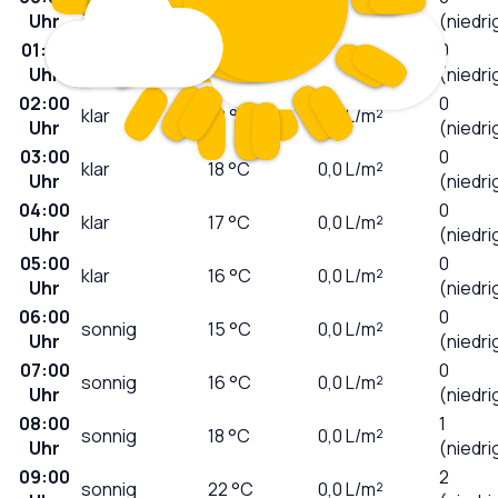
stark bewölkt
23
°C
0,0
L/m²
Uhr
(niedri
01:00
0
wolkig
22
°C
0,0
L/m²
Uhr
(niedri
02:00
0
klar
19
°C
0,0
L/m²
Uhr
(niedri
03:00
0
klar
18
°C
0,0
L/m²
Uhr
(niedri
04:00
0
klar
17
°C
0,0
L/m²
Uhr
(niedri
05:00
0
klar
16
°C
0,0
L/m²
Uhr
(niedri
06:00
0
sonnig
15
°C
0,0
L/m²
Uhr
(niedri
07:00
0
sonnig
16
°C
0,0
L/m²
Uhr
(niedri
08:00
1
sonnig
18
°C
0,0
L/m²
Uhr
(niedri
09:00
2
sonnig
22
°C
0,0
L/m²