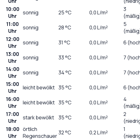
Uhr
(niedri
10:00
3
sonnig
25
°C
0,0
L/m²
Uhr
(mäßig
11:00
5
sonnig
28
°C
0,0
L/m²
Uhr
(mäßig
12:00
sonnig
31
°C
0,0
L/m²
6 (hoc
Uhr
13:00
sonnig
33
°C
0,0
L/m²
7 (hoc
Uhr
14:00
sonnig
34
°C
0,0
L/m²
7 (hoc
Uhr
15:00
leicht bewölkt
35
°C
0,0
L/m²
6 (hoc
Uhr
16:00
4
leicht bewölkt
35
°C
0,0
L/m²
Uhr
(mäßig
17:00
2
stark bewölkt
35
°C
0,0
L/m²
Uhr
(niedri
18:00
örtlich
1
32
°C
0,2
L/m²
Uhr
Regenschauer
(niedri