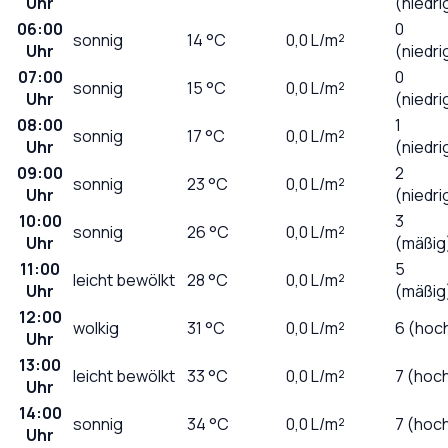
Uhr
(niedri
06:00
0
sonnig
14
°C
0,0
L/m²
Uhr
(niedri
07:00
0
sonnig
15
°C
0,0
L/m²
Uhr
(niedri
08:00
1
sonnig
17
°C
0,0
L/m²
Uhr
(niedri
09:00
2
sonnig
23
°C
0,0
L/m²
Uhr
(niedri
10:00
3
sonnig
26
°C
0,0
L/m²
Uhr
(mäßig
11:00
5
leicht bewölkt
28
°C
0,0
L/m²
Uhr
(mäßig
12:00
wolkig
31
°C
0,0
L/m²
6 (hoc
Uhr
13:00
leicht bewölkt
33
°C
0,0
L/m²
7 (hoc
Uhr
14:00
sonnig
34
°C
0,0
L/m²
7 (hoc
Uhr