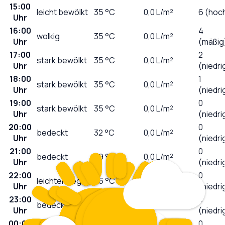
15:00
leicht bewölkt
35
°C
0,0
L/m²
6 (hoc
Uhr
16:00
4
wolkig
35
°C
0,0
L/m²
Uhr
(mäßig
17:00
2
stark bewölkt
35
°C
0,0
L/m²
Uhr
(niedri
18:00
1
stark bewölkt
35
°C
0,0
L/m²
Uhr
(niedri
19:00
0
stark bewölkt
35
°C
0,0
L/m²
Uhr
(niedri
20:00
0
bedeckt
32
°C
0,0
L/m²
Uhr
(niedri
21:00
0
bedeckt
29
°C
0,0
L/m²
Uhr
(niedri
22:00
0
leichter Regen
26
°C
0,6
L/m²
Uhr
(niedri
23:00
0
bedeckt
24
°C
0,0
L/m²
Uhr
(niedri
00:00
0