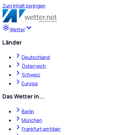
Zum Inhalt springen
Wetter
Länder
Deutschland
Österreich
Schweiz
Europa
Das Wetter in...
Berlin
München
Frankfurt am Main