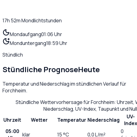
17h 52m
Mondlichtstunden
Mondaufgang
01:06 Uhr
Monduntergang
18:59 Uhr
Stündlich
Stündliche Prognose
Heute
Temperatur und Niederschlag im stündlichen Verlauf für
Forchheim
.
Stündliche Wettervorhersage für
Forchheim
: Uhrzeit,
Niederschlag, UV-Index, Taupunkt und Nu
UV-
Uhrzeit
Wetter
Temperatur
Niederschlag
Inde
05:00
0
klar
15
°C
0,0
L/m²