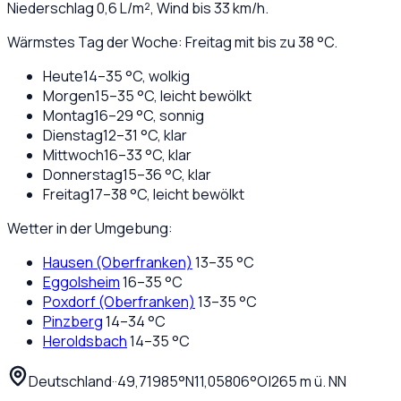
Niederschlag
0,6
L/m², Wind bis
33
km/h.
Wärmstes Tag der Woche: Freitag mit bis zu 38 °C.
Heute
14
–
35
°C,
wolkig
Morgen
15
–
35
°C,
leicht bewölkt
Montag
16
–
29
°C,
sonnig
Dienstag
12
–
31
°C,
klar
Mittwoch
16
–
33
°C,
klar
Donnerstag
15
–
36
°C,
klar
Freitag
17
–
38
°C,
leicht bewölkt
Wetter in der Umgebung:
Hausen (Oberfranken)
13
–
35
°C
Eggolsheim
16
–
35
°C
Poxdorf (Oberfranken)
13
–
35
°C
Pinzberg
14
–
34
°C
Heroldsbach
14
–
35
°C
Deutschland
·
·
49,71985
°N
11,05806
°O
|
265
m ü. NN