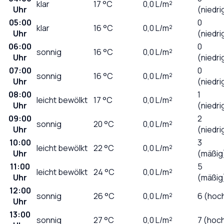
klar
17
°C
0,0
L/m²
Uhr
(niedri
05:00
0
klar
16
°C
0,0
L/m²
Uhr
(niedri
06:00
0
sonnig
16
°C
0,0
L/m²
Uhr
(niedri
07:00
0
sonnig
16
°C
0,0
L/m²
Uhr
(niedri
08:00
1
leicht bewölkt
17
°C
0,0
L/m²
Uhr
(niedri
09:00
2
sonnig
20
°C
0,0
L/m²
Uhr
(niedri
10:00
3
leicht bewölkt
22
°C
0,0
L/m²
Uhr
(mäßig
11:00
5
leicht bewölkt
24
°C
0,0
L/m²
Uhr
(mäßig
12:00
sonnig
26
°C
0,0
L/m²
6 (hoc
Uhr
13:00
sonnig
27
°C
0,0
L/m²
7 (hoc