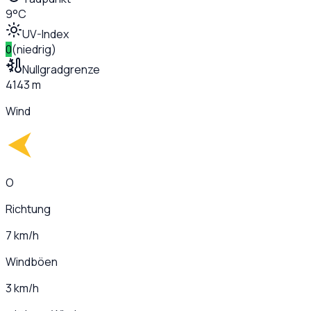
9°C
UV-Index
0
(
niedrig
)
Nullgradgrenze
4143 m
Wind
O
Richtung
7 km/h
Windböen
3 km/h