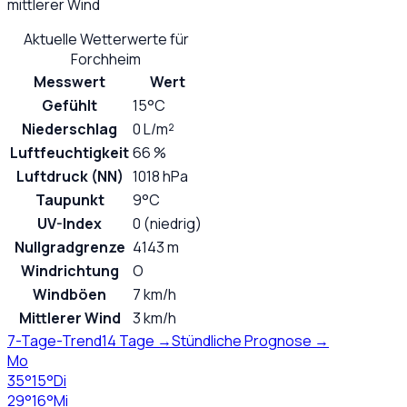
mittlerer Wind
Aktuelle Wetterwerte für
Forchheim
Messwert
Wert
Gefühlt
15°C
Niederschlag
0 L/m²
Luftfeuchtigkeit
66 %
Luftdruck (NN)
1018 hPa
Taupunkt
9°C
UV-Index
0 (niedrig)
Nullgradgrenze
4143 m
Windrichtung
O
Windböen
7 km/h
Mittlerer Wind
3 km/h
7-Tage-Trend
14 Tage →
Stündliche Prognose →
Mo
35
°
15
°
Di
29
°
16
°
Mi