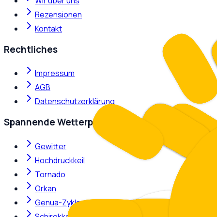
Wir über uns
Rezensionen
Kontakt
Rechtliches
Impressum
AGB
Datenschutzerklärung
Spannende Wetterphänomene
Gewitter
Hochdruckkeil
Tornado
Orkan
Genua-Zyklone
Schirokko