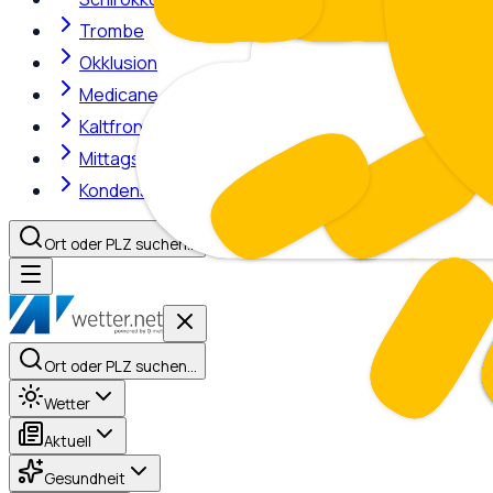
Trombe
Okklusion
Medicane
Kaltfront
Mittagshitze
Kondensstreifen
Ort oder PLZ suchen…
Ort oder PLZ suchen…
Wetter
Aktuell
Gesundheit