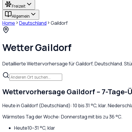
Freizeit
Allgemein
Home
Deutschland
Gaildorf
Wetter
Gaildorf
Detaillierte Wettervorhersage für
Gaildorf
,
Deutschland
. St
Wettervorhersage
Gaildorf
– 7-Tage-Ü
Heute in
Gaildorf
(
Deutschland
):
10
bis
31
°C,
klar
. Niedersch
Wärmstes Tag der Woche: Donnerstag mit bis zu 36 °C.
Heute
10
–
31
°C,
klar