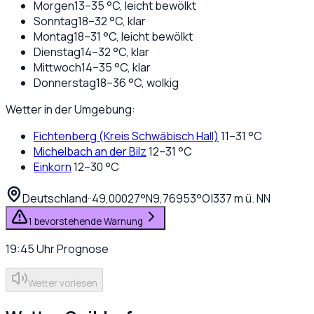
Morgen
13
–
35
°C,
leicht bewölkt
Sonntag
18
–
32
°C,
klar
Montag
18
–
31
°C,
leicht bewölkt
Dienstag
14
–
32
°C,
klar
Mittwoch
14
–
35
°C,
klar
Donnerstag
18
–
36
°C,
wolkig
Wetter in der Umgebung:
Fichtenberg (Kreis Schwäbisch Hall)
11
–
31
°C
Michelbach an der Bilz
12
–
31
°C
Einkorn
12
–
30
°C
Deutschland
·
·
49,00027
°N
9,76953
°O
|
337
m ü. NN
1 bevorstehende Warnung
19:45
Uhr
Prognose
Wetter vorlesen