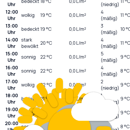
bedeckt
18
°C
0,0
L/m²
11 °
Uhr
(niedrig)
12:00
4
wolkig
19
°C
0,0
L/m²
11 °
Uhr
(mäßig)
13:00
3
bedeckt
19
°C
0,0
L/m²
10 °
Uhr
(mäßig)
14:00
stark
4
20
°C
0,0
L/m²
11 °
Uhr
bewölkt
(mäßig)
15:00
5
sonnig
22
°C
0,0
L/m²
9 °C
Uhr
(mäßig)
16:00
4
sonnig
22
°C
0,0
L/m²
8 °C
Uhr
(mäßig)
17:00
2
wolkig
22
°C
0,0
L/m²
9 °C
Uhr
(niedrig)
18:00
1
bedeckt
21
°C
0,0
L/m²
9 °C
Uhr
(niedrig)
19:00
1
wolkig
21
°C
0,0
L/m²
9 °C
Uhr
(niedrig)
20:00
0
sonnig
20
°C
0,0
L/m²
8 °C
Uhr
(niedrig)