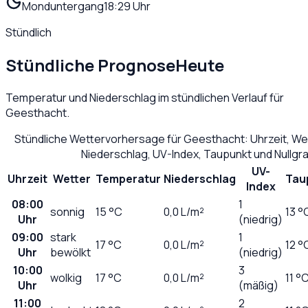
Monduntergang
18:29 Uhr
Stündlich
Stündliche Prognose
Heute
Temperatur und Niederschlag im stündlichen Verlauf für
Geesthacht
.
Stündliche Wettervorhersage für
Geesthacht
: Uhrzeit, W
Niederschlag, UV-Index, Taupunkt und Nullg
UV-
Uhrzeit
Wetter
Temperatur
Niederschlag
Tau
Index
08:00
1
sonnig
15
°C
0,0
L/m²
13 °
Uhr
(niedrig)
09:00
stark
1
17
°C
0,0
L/m²
12 °
Uhr
bewölkt
(niedrig)
10:00
3
wolkig
17
°C
0,0
L/m²
11 °
Uhr
(mäßig)
11:00
2