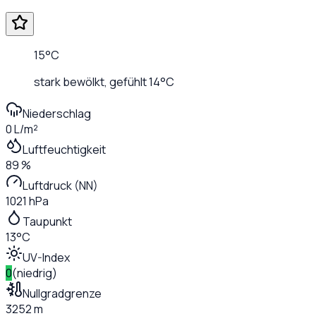
15
°C
stark bewölkt
, gefühlt
14
°C
Niederschlag
0 L/m²
Luftfeuchtigkeit
89 %
Luftdruck (NN)
1021 hPa
Taupunkt
13°C
UV-Index
0
(
niedrig
)
Nullgradgrenze
3252 m