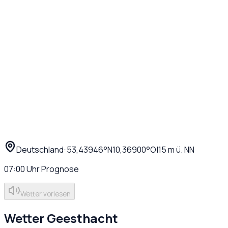
Deutschland
·
·
53,43946
°N
10,36900
°O
|
15
m ü. NN
07:00
Uhr
Prognose
Wetter vorlesen
Wetter
Geesthacht