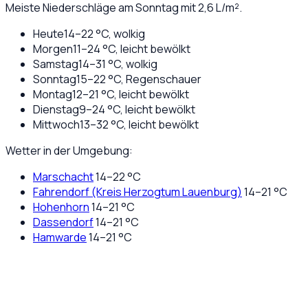
Meiste Niederschläge am Sonntag mit 2,6 L/m².
Heute
14
–
22
°C,
wolkig
Morgen
11
–
24
°C,
leicht bewölkt
Samstag
14
–
31
°C,
wolkig
Sonntag
15
–
22
°C,
Regenschauer
Montag
12
–
21
°C,
leicht bewölkt
Dienstag
9
–
24
°C,
leicht bewölkt
Mittwoch
13
–
32
°C,
leicht bewölkt
Wetter in der Umgebung:
Marschacht
14
–
22
°C
Fahrendorf (Kreis Herzogtum Lauenburg)
14
–
21
°C
Hohenhorn
14
–
21
°C
Dassendorf
14
–
21
°C
Hamwarde
14
–
21
°C