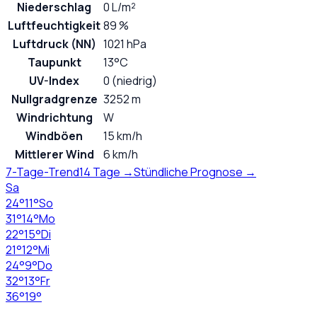
Niederschlag
0 L/m²
Luftfeuchtigkeit
89 %
Luftdruck (NN)
1021 hPa
Taupunkt
13°C
UV-Index
0 (niedrig)
Nullgradgrenze
3252 m
Windrichtung
W
Windböen
15 km/h
Mittlerer Wind
6 km/h
7-Tage-Trend
14 Tage →
Stündliche Prognose →
Sa
24
°
11
°
So
31
°
14
°
Mo
22
°
15
°
Di
21
°
12
°
Mi
24
°
9
°
Do
32
°
13
°
Fr
36
°
19
°