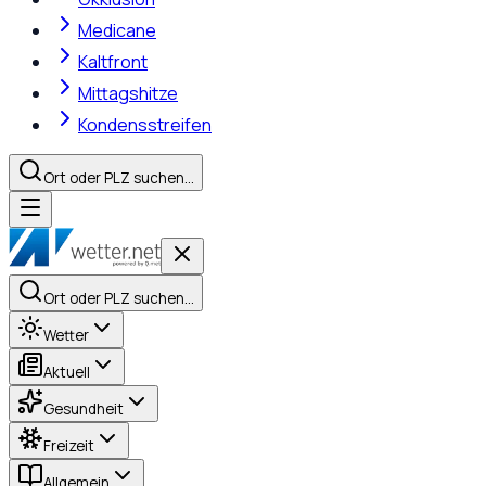
Medicane
Kaltfront
Mittagshitze
Kondensstreifen
Ort oder PLZ suchen…
Ort oder PLZ suchen…
Wetter
Aktuell
Gesundheit
Freizeit
Allgemein