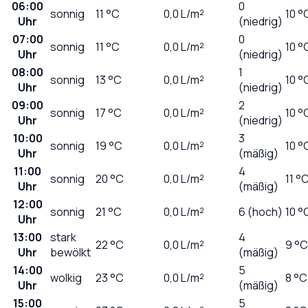
06:00
0
sonnig
11
°C
0,0
L/m²
10 °
Uhr
(niedrig)
07:00
0
sonnig
11
°C
0,0
L/m²
10 °
Uhr
(niedrig)
08:00
1
sonnig
13
°C
0,0
L/m²
10 °
Uhr
(niedrig)
09:00
2
sonnig
17
°C
0,0
L/m²
10 °
Uhr
(niedrig)
10:00
3
sonnig
19
°C
0,0
L/m²
10 °
Uhr
(mäßig)
11:00
4
sonnig
20
°C
0,0
L/m²
11 °
Uhr
(mäßig)
12:00
sonnig
21
°C
0,0
L/m²
6 (hoch)
10 °
Uhr
13:00
stark
4
22
°C
0,0
L/m²
9 °C
Uhr
bewölkt
(mäßig)
14:00
5
wolkig
23
°C
0,0
L/m²
8 °C
Uhr
(mäßig)
15:00
5