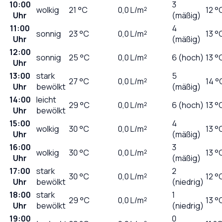
10:00
3
wolkig
21
°C
0,0
L/m²
12 °
Uhr
(mäßig)
11:00
4
sonnig
23
°C
0,0
L/m²
13 °
Uhr
(mäßig)
12:00
sonnig
25
°C
0,0
L/m²
6 (hoch)
13 °
Uhr
13:00
stark
5
27
°C
0,0
L/m²
14 °
Uhr
bewölkt
(mäßig)
14:00
leicht
29
°C
0,0
L/m²
6 (hoch)
13 °
Uhr
bewölkt
15:00
4
wolkig
30
°C
0,0
L/m²
13 °
Uhr
(mäßig)
16:00
3
wolkig
30
°C
0,0
L/m²
13 °
Uhr
(mäßig)
17:00
stark
2
30
°C
0,0
L/m²
12 °
Uhr
bewölkt
(niedrig)
18:00
stark
1
29
°C
0,0
L/m²
13 °
Uhr
bewölkt
(niedrig)
19:00
0