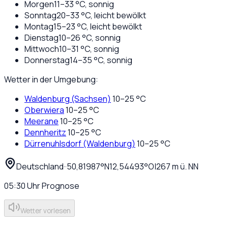
Morgen
11
–
33
°C,
sonnig
Sonntag
20
–
33
°C,
leicht bewölkt
Montag
15
–
23
°C,
leicht bewölkt
Dienstag
10
–
26
°C,
sonnig
Mittwoch
10
–
31
°C,
sonnig
Donnerstag
14
–
35
°C,
sonnig
Wetter in der Umgebung:
Waldenburg (Sachsen)
10
–
25
°C
Oberwiera
10
–
25
°C
Meerane
10
–
25
°C
Dennheritz
10
–
25
°C
Dürrenuhlsdorf (Waldenburg)
10
–
25
°C
Deutschland
·
·
50,81987
°N
12,54493
°O
|
267
m ü. NN
05:30
Uhr
Prognose
Wetter vorlesen