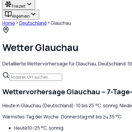
Freizeit
Allgemein
Home
Deutschland
Glauchau
Wetter
Glauchau
Detaillierte Wettervorhersage für
Glauchau
,
Deutschland
. 
Wettervorhersage
Glauchau
– 7-Tage
Heute in
Glauchau
(
Deutschland
):
10
bis
25
°C,
sonnig
. Nied
Wärmstes Tag der Woche: Donnerstag mit bis zu 35 °C.
Heute
10
–
25
°C,
sonnig