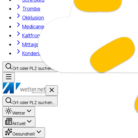
Trombe
Okklusion
Medicane
Kaltfront
Mittagshitze
Kondensstreifen
Ort oder PLZ suchen…
Ort oder PLZ suchen…
Wetter
Aktuell
Gesundheit