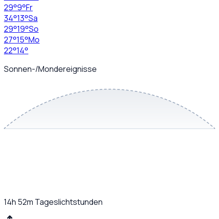
29
°
9
°
Fr
34
°
13
°
Sa
29
°
19
°
So
27
°
15
°
Mo
22
°
14
°
Sonnen-/Mondereignisse
14h 52m
Tageslichtstunden