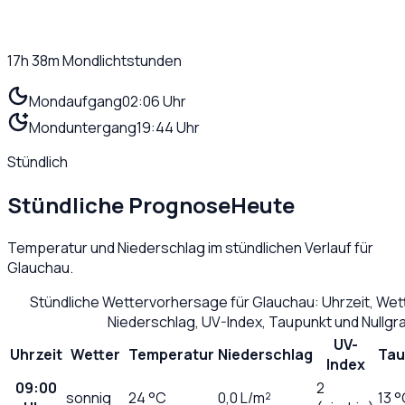
17h 38m
Mondlichtstunden
Mondaufgang
02:06 Uhr
Monduntergang
19:44 Uhr
Stündlich
Stündliche Prognose
Heute
Temperatur und Niederschlag im stündlichen Verlauf für
Glauchau
.
Stündliche Wettervorhersage für
Glauchau
: Uhrzeit, We
Niederschlag, UV-Index, Taupunkt und Nullg
UV-
Uhrzeit
Wetter
Temperatur
Niederschlag
Tau
Index
09:00
2
sonnig
24
°C
0,0
L/m²
13 