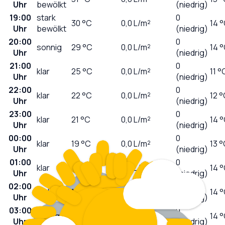
Uhr
bewölkt
(niedrig)
19:00
stark
0
30
°C
0,0
L/m²
14 
Uhr
bewölkt
(niedrig)
20:00
0
sonnig
29
°C
0,0
L/m²
14 
Uhr
(niedrig)
21:00
0
klar
25
°C
0,0
L/m²
11 °
Uhr
(niedrig)
22:00
0
klar
22
°C
0,0
L/m²
12 
Uhr
(niedrig)
23:00
0
klar
21
°C
0,0
L/m²
14 
Uhr
(niedrig)
00:00
0
klar
19
°C
0,0
L/m²
13 
Uhr
(niedrig)
01:00
0
klar
18
°C
0,0
L/m²
14 
Uhr
(niedrig)
02:00
0
wolkig
18
°C
0,0
L/m²
14 
Uhr
(niedrig)
03:00
0
wolkig
18
°C
0,0
L/m²
14 
Uhr
(niedrig)