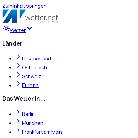
Zum Inhalt springen
Wetter
Länder
Deutschland
Österreich
Schweiz
Europa
Das Wetter in...
Berlin
München
Frankfurt am Main