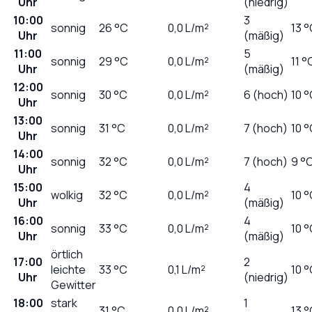
Uhr
(niedrig)
10:00
3
sonnig
26
°C
0,0
L/m²
13 
Uhr
(mäßig)
11:00
5
sonnig
29
°C
0,0
L/m²
11 °
Uhr
(mäßig)
12:00
sonnig
30
°C
0,0
L/m²
6 (hoch)
10 
Uhr
13:00
sonnig
31
°C
0,0
L/m²
7 (hoch)
10 
Uhr
14:00
sonnig
32
°C
0,0
L/m²
7 (hoch)
9 °
Uhr
15:00
4
wolkig
32
°C
0,0
L/m²
10 
Uhr
(mäßig)
16:00
4
sonnig
33
°C
0,0
L/m²
10 
Uhr
(mäßig)
örtlich
17:00
2
leichte
33
°C
0,1
L/m²
10 
Uhr
(niedrig)
Gewitter
18:00
stark
1
31
°C
0,0
L/m²
13 