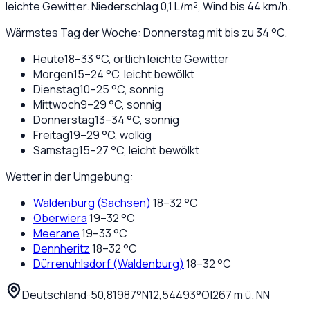
leichte Gewitter
. Niederschlag
0,1
L/m², Wind bis
44
km/h.
Wärmstes Tag der Woche: Donnerstag mit bis zu 34 °C.
Heute
18
–
33
°C,
örtlich leichte Gewitter
Morgen
15
–
24
°C,
leicht bewölkt
Dienstag
10
–
25
°C,
sonnig
Mittwoch
9
–
29
°C,
sonnig
Donnerstag
13
–
34
°C,
sonnig
Freitag
19
–
29
°C,
wolkig
Samstag
15
–
27
°C,
leicht bewölkt
Wetter in der Umgebung:
Waldenburg (Sachsen)
18
–
32
°C
Oberwiera
19
–
32
°C
Meerane
19
–
33
°C
Dennheritz
18
–
32
°C
Dürrenuhlsdorf (Waldenburg)
18
–
32
°C
Deutschland
·
·
50,81987
°N
12,54493
°O
|
267
m ü. NN