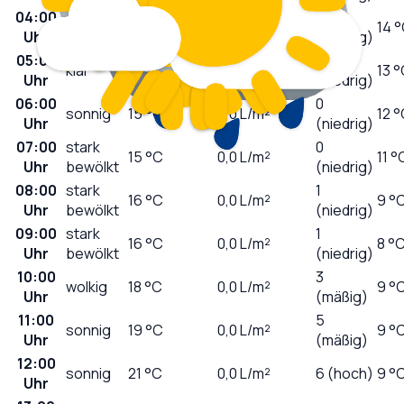
04:00
0
klar
17
°C
0,0
L/m²
14 
Uhr
(niedrig)
05:00
0
klar
16
°C
0,0
L/m²
13 
Uhr
(niedrig)
06:00
0
sonnig
15
°C
0,0
L/m²
12 
Uhr
(niedrig)
07:00
stark
0
15
°C
0,0
L/m²
11 °
Uhr
bewölkt
(niedrig)
08:00
stark
1
16
°C
0,0
L/m²
9 °
Uhr
bewölkt
(niedrig)
09:00
stark
1
16
°C
0,0
L/m²
8 °
Uhr
bewölkt
(niedrig)
10:00
3
wolkig
18
°C
0,0
L/m²
9 °
Uhr
(mäßig)
11:00
5
sonnig
19
°C
0,0
L/m²
9 °
Uhr
(mäßig)
12:00
sonnig
21
°C
0,0
L/m²
6 (hoch)
9 °
Uhr