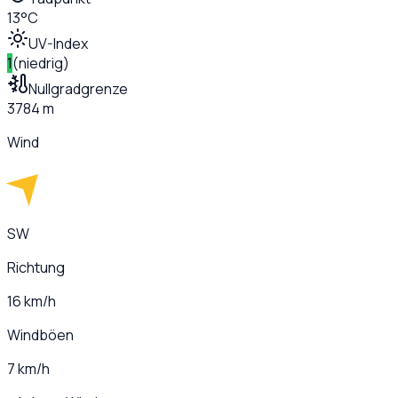
13°C
UV-Index
1
(
niedrig
)
Nullgradgrenze
3784 m
Wind
SW
Richtung
16 km/h
Windböen
7 km/h