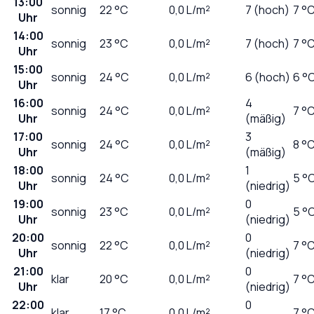
13:00
sonnig
22
°C
0,0
L/m²
7 (hoch)
7 °
Uhr
14:00
sonnig
23
°C
0,0
L/m²
7 (hoch)
7 °
Uhr
15:00
sonnig
24
°C
0,0
L/m²
6 (hoch)
6 °
Uhr
16:00
4
sonnig
24
°C
0,0
L/m²
7 °
Uhr
(mäßig)
17:00
3
sonnig
24
°C
0,0
L/m²
8 °
Uhr
(mäßig)
18:00
1
sonnig
24
°C
0,0
L/m²
5 °
Uhr
(niedrig)
19:00
0
sonnig
23
°C
0,0
L/m²
5 °
Uhr
(niedrig)
20:00
0
sonnig
22
°C
0,0
L/m²
7 °
Uhr
(niedrig)
21:00
0
klar
20
°C
0,0
L/m²
7 °
Uhr
(niedrig)
22:00
0
klar
17
°C
0,0
L/m²
7 °