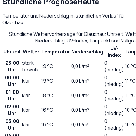
Stündliche Prognose
Heute
Temperatur und Niederschlag im stündlichen Verlauf für
Glauchau
.
Stündliche Wettervorhersage für
Glauchau
: Uhrzeit, Wet
Niederschlag, UV-Index, Taupunkt und Nullgr
UV-
Uhrzeit
Wetter
Temperatur
Niederschlag
Tau
Index
23:00
stark
0
19
°C
0,0
L/m²
10 °
Uhr
bewölkt
(niedrig)
00:00
0
klar
19
°C
0,0
L/m²
11 °C
Uhr
(niedrig)
01:00
0
klar
18
°C
0,0
L/m²
11 °C
Uhr
(niedrig)
02:00
0
klar
16
°C
0,0
L/m²
10 °
Uhr
(niedrig)
03:00
0
klar
16
°C
0,0
L/m²
10 °
Uhr
(niedrig)
04:00
0