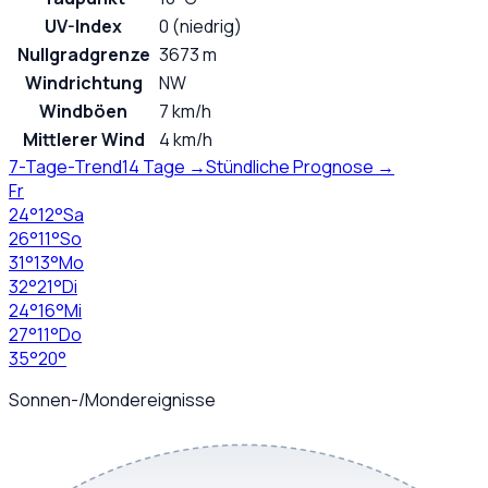
UV-Index
0 (niedrig)
Nullgradgrenze
3673 m
Windrichtung
NW
Windböen
7 km/h
Mittlerer Wind
4 km/h
7-Tage-Trend
14 Tage →
Stündliche Prognose →
Fr
24
°
12
°
Sa
26
°
11
°
So
31
°
13
°
Mo
32
°
21
°
Di
24
°
16
°
Mi
27
°
11
°
Do
35
°
20
°
Sonnen-/Mondereignisse