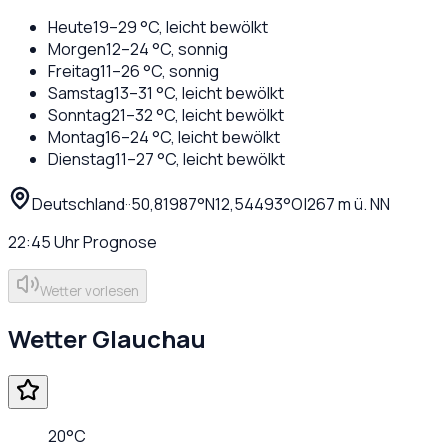
Heute
19
–
29
°C,
leicht bewölkt
Morgen
12
–
24
°C,
sonnig
Freitag
11
–
26
°C,
sonnig
Samstag
13
–
31
°C,
leicht bewölkt
Sonntag
21
–
32
°C,
leicht bewölkt
Montag
16
–
24
°C,
leicht bewölkt
Dienstag
11
–
27
°C,
leicht bewölkt
Deutschland
·
·
50,81987
°N
12,54493
°O
|
267
m ü. NN
22:45
Uhr
Prognose
Wetter vorlesen
Wetter
Glauchau
20
°C