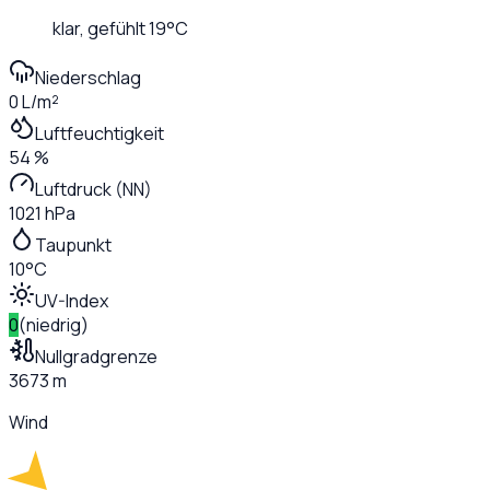
klar
, gefühlt
19
°C
Niederschlag
0 L/m²
Luftfeuchtigkeit
54 %
Luftdruck (NN)
1021 hPa
Taupunkt
10°C
UV-Index
0
(
niedrig
)
Nullgradgrenze
3673 m
Wind