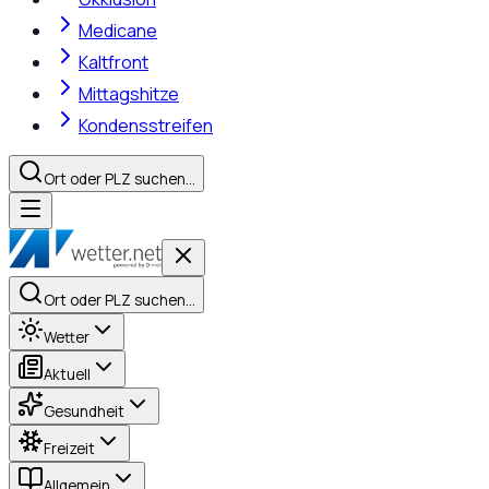
Medicane
Kaltfront
Mittagshitze
Kondensstreifen
Ort oder PLZ suchen…
Ort oder PLZ suchen…
Wetter
Aktuell
Gesundheit
Freizeit
Allgemein