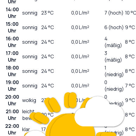
Uhr
14:00
sonnig
23
°C
0,0
L/m²
7 (hoch)
10 °
Uhr
15:00
sonnig
24
°C
0,0
L/m²
6 (hoch)
9 °C
Uhr
16:00
4
sonnig
24
°C
0,0
L/m²
8 °C
Uhr
(mäßig)
17:00
3
sonnig
24
°C
0,0
L/m²
8 °C
Uhr
(mäßig)
18:00
1
sonnig
24
°C
0,0
L/m²
8 °C
Uhr
(niedrig)
19:00
0
sonnig
24
°C
0,0
L/m²
7 °C
Uhr
(niedrig)
20:00
0
wolkig
23
°C
0,0
L/m²
9 °C
Uhr
(niedrig)
21:00
leicht
0
20
°C
0,0
L/m²
8 °C
Uhr
bewölkt
(niedrig)
22:00
0
klar
17
°C
0,0
L/m²
8 °C
Uhr
(niedrig)