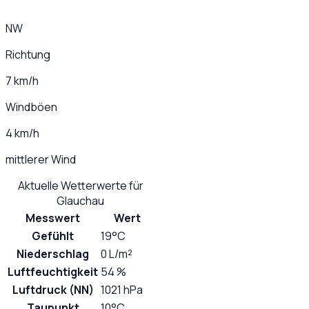
NW
Richtung
7 km/h
Windböen
4 km/h
mittlerer Wind
Aktuelle Wetterwerte für
Glauchau
Messwert
Wert
Gefühlt
19°C
Niederschlag
0 L/m²
Luftfeuchtigkeit
54 %
Luftdruck (NN)
1021 hPa
Taupunkt
10°C