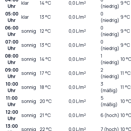
klar
14
°C
0,0
L/m²
9 °C
Uhr
(niedrig)
05:00
0
klar
13
°C
0,0
L/m²
9 °C
Uhr
(niedrig)
06:00
0
sonnig
12
°C
0,0
L/m²
9 °C
Uhr
(niedrig)
07:00
0
sonnig
13
°C
0,0
L/m²
9 °C
Uhr
(niedrig)
08:00
1
sonnig
14
°C
0,0
L/m²
10 °
Uhr
(niedrig)
09:00
2
sonnig
17
°C
0,0
L/m²
11 °C
Uhr
(niedrig)
10:00
3
sonnig
18
°C
0,0
L/m²
11 °C
Uhr
(mäßig)
11:00
5
sonnig
20
°C
0,0
L/m²
10 °
Uhr
(mäßig)
12:00
sonnig
21
°C
0,0
L/m²
6 (hoch)
10 °
Uhr
13:00
sonnig
22
°C
0,0
L/m²
7 (hoch)
10 °