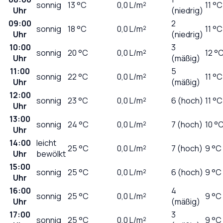
sonnig
13
°C
0,0
L/m²
11 °C
Uhr
(niedrig)
09:00
2
sonnig
18
°C
0,0
L/m²
11 °C
Uhr
(niedrig)
10:00
3
sonnig
20
°C
0,0
L/m²
12 °
Uhr
(mäßig)
11:00
5
sonnig
22
°C
0,0
L/m²
11 °C
Uhr
(mäßig)
12:00
sonnig
23
°C
0,0
L/m²
6 (hoch)
11 °C
Uhr
13:00
sonnig
24
°C
0,0
L/m²
7 (hoch)
10 °
Uhr
14:00
leicht
25
°C
0,0
L/m²
7 (hoch)
9 °C
Uhr
bewölkt
15:00
sonnig
25
°C
0,0
L/m²
6 (hoch)
9 °C
Uhr
16:00
4
sonnig
25
°C
0,0
L/m²
9 °C
Uhr
(mäßig)
17:00
3
sonnig
25
°C
0,0
L/m²
9 °C