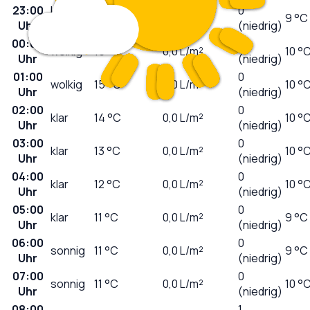
23:00
leicht
0
16
°C
0,0
L/m²
9 °C
Uhr
bewölkt
(niedrig)
00:00
0
wolkig
15
°C
0,0
L/m²
10 °
Uhr
(niedrig)
01:00
0
wolkig
15
°C
0,0
L/m²
10 °
Uhr
(niedrig)
02:00
0
klar
14
°C
0,0
L/m²
10 °
Uhr
(niedrig)
03:00
0
klar
13
°C
0,0
L/m²
10 °
Uhr
(niedrig)
04:00
0
klar
12
°C
0,0
L/m²
10 °
Uhr
(niedrig)
05:00
0
klar
11
°C
0,0
L/m²
9 °C
Uhr
(niedrig)
06:00
0
sonnig
11
°C
0,0
L/m²
9 °C
Uhr
(niedrig)
07:00
0
sonnig
11
°C
0,0
L/m²
10 °
Uhr
(niedrig)
08:00
1