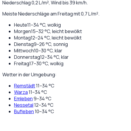
Niederschlag
0,2
L/m², Wind bis
39
km/h.
Meiste Niederschläge am Freitag mit 0,7 L/m².
Heute
11
–
34
°C,
wolkig
Morgen
15
–
32
°C,
leicht bewölkt
Montag
12
–
24
°C,
leicht bewölkt
Dienstag
9
–
26
°C,
sonnig
Mittwoch
10
–
30
°C,
klar
Donnerstag
12
–
34
°C,
klar
Freitag
17
–
30
°C,
wolkig
Wetter in der Umgebung:
Remstädt
11
–
34
°C
Warza
11
–
34
°C
Emleben
9
–
34
°C
Nessetal
12
–
34
°C
Bufleben
10
–
34
°C