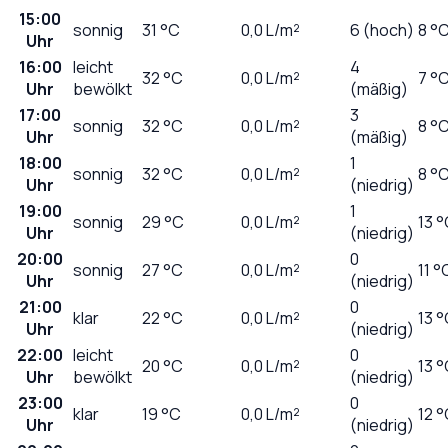
15:00
sonnig
31
°C
0,0
L/m²
6 (hoch)
8 °
Uhr
16:00
leicht
4
32
°C
0,0
L/m²
7 °
Uhr
bewölkt
(mäßig)
17:00
3
sonnig
32
°C
0,0
L/m²
8 °
Uhr
(mäßig)
18:00
1
sonnig
32
°C
0,0
L/m²
8 °
Uhr
(niedrig)
19:00
1
sonnig
29
°C
0,0
L/m²
13 
Uhr
(niedrig)
20:00
0
sonnig
27
°C
0,0
L/m²
11 °
Uhr
(niedrig)
21:00
0
klar
22
°C
0,0
L/m²
13 
Uhr
(niedrig)
22:00
leicht
0
20
°C
0,0
L/m²
13 
Uhr
bewölkt
(niedrig)
23:00
0
klar
19
°C
0,0
L/m²
12 
Uhr
(niedrig)