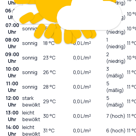
Uhr
(niedrig)
06:00
0
sonnig
15
°C
0,0
L/m²
10 
Uhr
(niedrig)
07:00
0
sonnig
15
°C
0,0
L/m²
10 
Uhr
(niedrig)
08:00
1
sonnig
18
°C
0,0
L/m²
11 °
Uhr
(niedrig)
09:00
2
sonnig
23
°C
0,0
L/m²
10 
Uhr
(niedrig)
10:00
3
sonnig
26
°C
0,0
L/m²
11 °
Uhr
(mäßig)
11:00
5
sonnig
28
°C
0,0
L/m²
11 °
Uhr
(mäßig)
12:00
stark
5
29
°C
0,0
L/m²
11 °
Uhr
bewölkt
(mäßig)
13:00
leicht
30
°C
0,0
L/m²
7 (hoch)
11 °
Uhr
bewölkt
14:00
leicht
31
°C
0,0
L/m²
6 (hoch)
11 °
Uhr
bewölkt