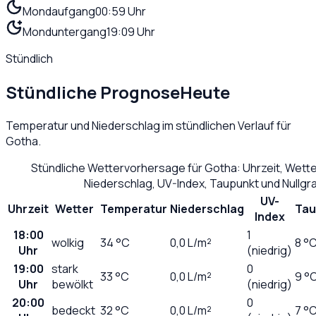
Mondaufgang
00:59 Uhr
Monduntergang
19:09 Uhr
Stündlich
Stündliche Prognose
Heute
Temperatur und Niederschlag im stündlichen Verlauf für
Gotha
.
Stündliche Wettervorhersage für
Gotha
: Uhrzeit, Wett
Niederschlag, UV-Index, Taupunkt und Nullg
UV-
Uhrzeit
Wetter
Temperatur
Niederschlag
Tau
Index
18:00
1
wolkig
34
°C
0,0
L/m²
8 °
Uhr
(niedrig)
19:00
stark
0
33
°C
0,0
L/m²
9 °
Uhr
bewölkt
(niedrig)
20:00
0
bedeckt
32
°C
0,0
L/m²
7 °