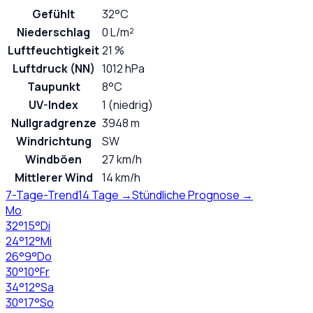
Gefühlt
32°C
Niederschlag
0 L/m²
Luftfeuchtigkeit
21 %
Luftdruck (NN)
1012 hPa
Taupunkt
8°C
UV-Index
1 (niedrig)
Nullgradgrenze
3948 m
Windrichtung
SW
Windböen
27 km/h
Mittlerer Wind
14 km/h
7-Tage-Trend
14 Tage →
Stündliche Prognose →
Mo
32
°
15
°
Di
24
°
12
°
Mi
26
°
9
°
Do
30
°
10
°
Fr
34
°
12
°
Sa
30
°
17
°
So