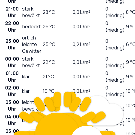
Uhr
(niedrig)
21:00
stark
0
28
°C
0,0
L/m²
8 °
Uhr
bewölkt
(niedrig)
22:00
0
bedeckt
26
°C
0,0
L/m²
9 °
Uhr
(niedrig)
örtlich
23:00
0
leichte
25
°C
0,2
L/m²
6 °
Uhr
(niedrig)
Gewitter
00:00
stark
0
22
°C
0,0
L/m²
9 °
Uhr
bewölkt
(niedrig)
01:00
0
klar
21
°C
0,0
L/m²
9 °
Uhr
(niedrig)
02:00
0
klar
19
°C
0,0
L/m²
10 
Uhr
(niedrig)
03:00
leicht
0
18
°C
0,0
L/m²
10 
Uhr
bewölkt
(niedrig)
04:00
0
klar
17
°C
0,0
L/m²
10 
Uhr
(niedrig)
05:00
0
klar
17
°C
0,0
L/m²
10 