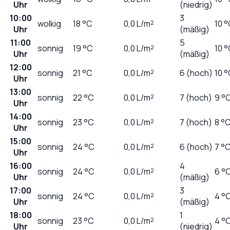
Uhr
(niedrig)
10:00
3
wolkig
18
°C
0,0
L/m²
10 
Uhr
(mäßig)
11:00
5
sonnig
19
°C
0,0
L/m²
10 
Uhr
(mäßig)
12:00
sonnig
21
°C
0,0
L/m²
6 (hoch)
10 
Uhr
13:00
sonnig
22
°C
0,0
L/m²
7 (hoch)
9 °
Uhr
14:00
sonnig
23
°C
0,0
L/m²
7 (hoch)
8 °
Uhr
15:00
sonnig
24
°C
0,0
L/m²
6 (hoch)
7 °
Uhr
16:00
4
sonnig
24
°C
0,0
L/m²
6 °
Uhr
(mäßig)
17:00
3
sonnig
24
°C
0,0
L/m²
4 °
Uhr
(mäßig)
18:00
1
sonnig
23
°C
0,0
L/m²
4 °
Uhr
(niedrig)