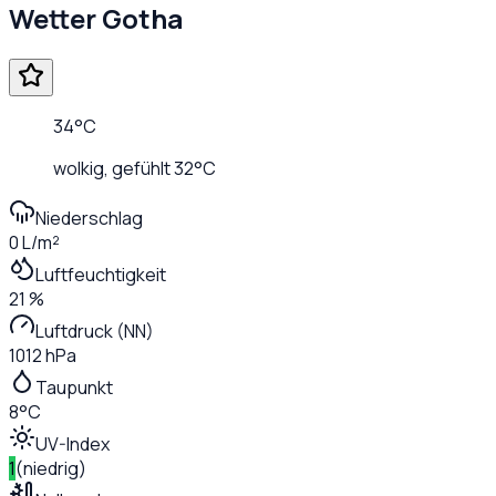
Wetter
Gotha
34
°C
wolkig
, gefühlt
32
°C
Niederschlag
0 L/m²
Luftfeuchtigkeit
21 %
Luftdruck (NN)
1012 hPa
Taupunkt
8°C
UV-Index
1
(
niedrig
)