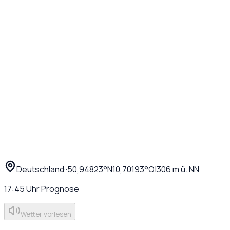
Deutschland
·
·
50,94823
°N
10,70193
°O
|
306
m ü. NN
17:45
Uhr
Prognose
Wetter vorlesen