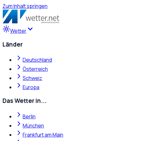
Zum Inhalt springen
Wetter
Länder
Deutschland
Österreich
Schweiz
Europa
Das Wetter in...
Berlin
München
Frankfurt am Main