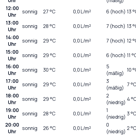
Uhr
(mäßig)
12:00
sonnig
27
°C
0,0
L/m²
6 (hoch)
13 
Uhr
13:00
sonnig
28
°C
0,0
L/m²
7 (hoch)
13 
Uhr
14:00
sonnig
29
°C
0,0
L/m²
7 (hoch)
12 
Uhr
15:00
sonnig
29
°C
0,0
L/m²
6 (hoch)
11 °
Uhr
16:00
5
sonnig
30
°C
0,0
L/m²
10 
Uhr
(mäßig)
17:00
3
sonnig
29
°C
0,0
L/m²
7 °
Uhr
(mäßig)
18:00
2
sonnig
29
°C
0,0
L/m²
4 °
Uhr
(niedrig)
19:00
1
sonnig
28
°C
0,0
L/m²
3 °
Uhr
(niedrig)
20:00
0
sonnig
26
°C
0,0
L/m²
2 °
Uhr
(niedrig)