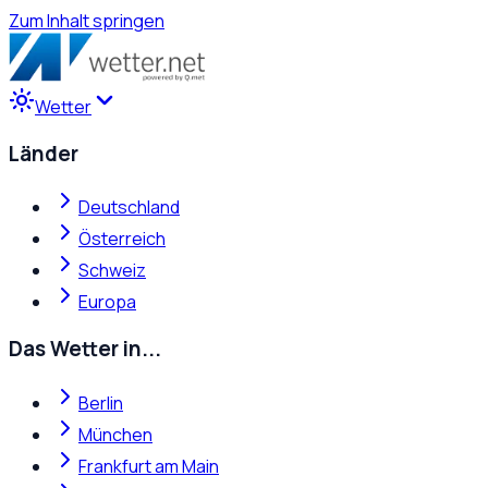
Zum Inhalt springen
Wetter
Länder
Deutschland
Österreich
Schweiz
Europa
Das Wetter in...
Berlin
München
Frankfurt am Main