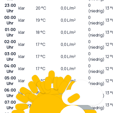
23:00
0
klar
20
°C
0,0
L/m²
13 
Uhr
(niedrig)
00:00
0
klar
19
°C
0,0
L/m²
13 
Uhr
(niedrig)
01:00
0
klar
18
°C
0,0
L/m²
13 
Uhr
(niedrig)
02:00
0
klar
17
°C
0,0
L/m²
12 
Uhr
(niedrig)
03:00
0
klar
17
°C
0,0
L/m²
12 
Uhr
(niedrig)
04:00
0
klar
17
°C
0,0
L/m²
12 
Uhr
(niedrig)
05:00
0
klar
16
°C
0,0
L/m²
12 
Uhr
(niedrig)
06:00
0
klar
16
°C
0,0
L/m²
13 
Uhr
(niedrig)
07:00
0
sonnig
17
°C
0,0
L/m²
13 
Uhr
(niedrig)