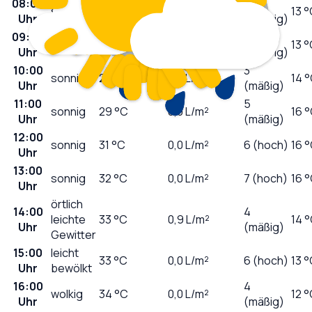
08:00
1
sonnig
19
°C
0,0
L/m²
13 
Uhr
(niedrig)
09:00
2
sonnig
23
°C
0,0
L/m²
13 
Uhr
(niedrig)
10:00
3
sonnig
26
°C
0,0
L/m²
14 
Uhr
(mäßig)
11:00
5
sonnig
29
°C
0,0
L/m²
16 
Uhr
(mäßig)
12:00
sonnig
31
°C
0,0
L/m²
6 (hoch)
16 
Uhr
13:00
sonnig
32
°C
0,0
L/m²
7 (hoch)
16 
Uhr
örtlich
14:00
4
leichte
33
°C
0,9
L/m²
14 
Uhr
(mäßig)
Gewitter
15:00
leicht
33
°C
0,0
L/m²
6 (hoch)
13 
Uhr
bewölkt
16:00
4
wolkig
34
°C
0,0
L/m²
12 
Uhr
(mäßig)