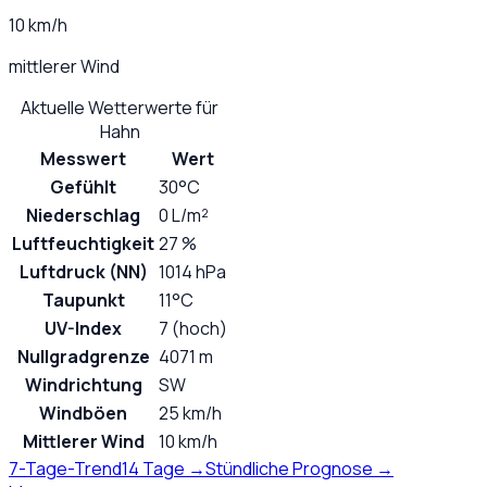
10 km/h
mittlerer Wind
Aktuelle Wetterwerte für
Hahn
Messwert
Wert
Gefühlt
30°C
Niederschlag
0 L/m²
Luftfeuchtigkeit
27 %
Luftdruck (NN)
1014 hPa
Taupunkt
11°C
UV-Index
7 (hoch)
Nullgradgrenze
4071 m
Windrichtung
SW
Windböen
25 km/h
Mittlerer Wind
10 km/h
7-Tage-Trend
14 Tage →
Stündliche Prognose →