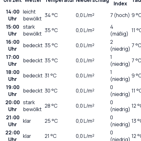
Index
14:00
leicht
34
°C
0,0
L/m²
7 (hoch)
9 °
Uhr
bewölkt
15:00
stark
4
35
°C
0,0
L/m²
11 °
Uhr
bewölkt
(mäßig)
16:00
2
bedeckt
35
°C
0,0
L/m²
7 °
Uhr
(niedrig)
17:00
1
bedeckt
35
°C
0,0
L/m²
7 °
Uhr
(niedrig)
18:00
1
bedeckt
31
°C
0,0
L/m²
9 °
Uhr
(niedrig)
19:00
0
bedeckt
30
°C
0,0
L/m²
11 °
Uhr
(niedrig)
20:00
stark
0
28
°C
0,0
L/m²
12 
Uhr
bewölkt
(niedrig)
21:00
0
klar
25
°C
0,0
L/m²
13 
Uhr
(niedrig)
22:00
0
klar
21
°C
0,0
L/m²
12 
Uhr
(niedrig)