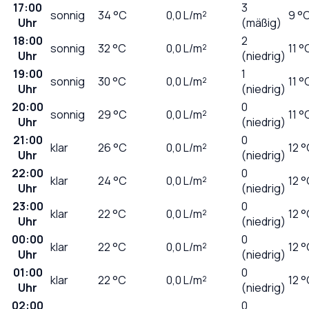
17:00
3
sonnig
34
°C
0,0
L/m²
9 °
Uhr
(mäßig)
18:00
2
sonnig
32
°C
0,0
L/m²
11 °
Uhr
(niedrig)
19:00
1
sonnig
30
°C
0,0
L/m²
11 °
Uhr
(niedrig)
20:00
0
sonnig
29
°C
0,0
L/m²
11 °
Uhr
(niedrig)
21:00
0
klar
26
°C
0,0
L/m²
12 
Uhr
(niedrig)
22:00
0
klar
24
°C
0,0
L/m²
12 
Uhr
(niedrig)
23:00
0
klar
22
°C
0,0
L/m²
12 
Uhr
(niedrig)
00:00
0
klar
22
°C
0,0
L/m²
12 
Uhr
(niedrig)
01:00
0
klar
22
°C
0,0
L/m²
12 
Uhr
(niedrig)
02:00
0