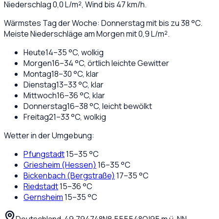
Niederschlag
0,0
L/m², Wind bis
47
km/h.
Wärmstes Tag der Woche: Donnerstag mit bis zu 38 °C.
Meiste Niederschläge am Morgen mit 0,9 L/m².
Heute
14
–
35
°C,
wolkig
Morgen
16
–
34
°C,
örtlich leichte Gewitter
Montag
18
–
30
°C,
klar
Dienstag
13
–
33
°C,
klar
Mittwoch
16
–
36
°C,
klar
Donnerstag
16
–
38
°C,
leicht bewölkt
Freitag
21
–
33
°C,
wolkig
Wetter in der Umgebung:
Pfungstadt
15
–
35
°C
Griesheim (Hessen)
16
–
35
°C
Bickenbach (Bergstraße)
17
–
35
°C
Riedstadt
15
–
36
°C
Gernsheim
15
–
35
°C
Deutschland
·
·
49,79474
°N
8,55554
°O
|
95
m ü. NN