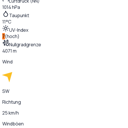
Luftdruck (NN)
1014 hPa
Taupunkt
11°C
UV-Index
7
(
hoch
)
Nullgradgrenze
4071 m
Wind
SW
Richtung
25 km/h
Windböen