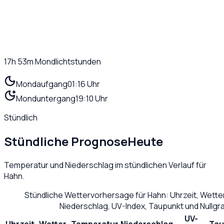
17h 53m
Mondlichtstunden
Mondaufgang
01:16 Uhr
Monduntergang
19:10 Uhr
Stündlich
Stündliche Prognose
Heute
Temperatur und Niederschlag im stündlichen Verlauf für
Hahn
.
Stündliche Wettervorhersage für
Hahn
: Uhrzeit, Wett
Niederschlag, UV-Index, Taupunkt und Nullg
UV-
Uhrzeit
Wetter
Temperatur
Niederschlag
Tau