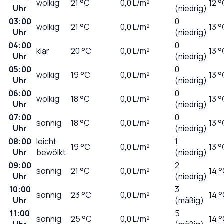
wolkig
21
°C
0,0
L/m²
12 
Uhr
(niedrig)
03:00
0
wolkig
21
°C
0,0
L/m²
13 
Uhr
(niedrig)
04:00
0
klar
20
°C
0,0
L/m²
13 
Uhr
(niedrig)
05:00
0
wolkig
19
°C
0,0
L/m²
13 
Uhr
(niedrig)
06:00
0
wolkig
18
°C
0,0
L/m²
13 
Uhr
(niedrig)
07:00
0
sonnig
18
°C
0,0
L/m²
13 
Uhr
(niedrig)
08:00
leicht
1
19
°C
0,0
L/m²
13 
Uhr
bewölkt
(niedrig)
09:00
2
sonnig
21
°C
0,0
L/m²
14 
Uhr
(niedrig)
10:00
3
sonnig
23
°C
0,0
L/m²
14 
Uhr
(mäßig)
11:00
5
sonnig
25
°C
0,0
L/m²
14 