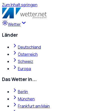
Zum Inhalt springen
Wetter
Länder
Deutschland
Österreich
Schweiz
Europa
Das Wetter in...
Berlin
München
Frankfurt am Main