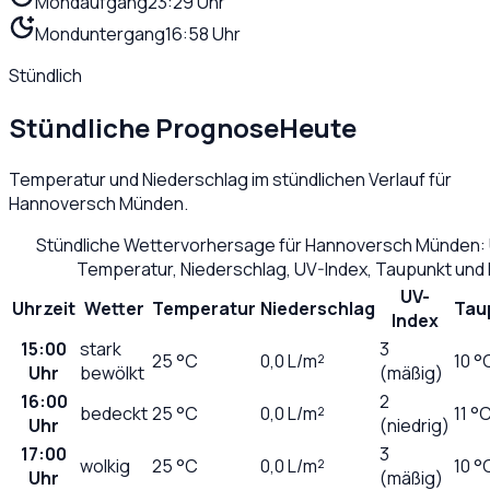
Mondaufgang
23:29 Uhr
Monduntergang
16:58 Uhr
Stündlich
Stündliche Prognose
Heute
Temperatur und Niederschlag im stündlichen Verlauf für
Hannoversch Münden
.
Stündliche Wettervorhersage für
Hannoversch Münden
:
Temperatur, Niederschlag, UV-Index, Taupunkt und
UV-
Uhrzeit
Wetter
Temperatur
Niederschlag
Tau
Index
15:00
stark
3
25
°C
0,0
L/m²
10 °
Uhr
bewölkt
(mäßig)
16:00
2
bedeckt
25
°C
0,0
L/m²
11 °
Uhr
(niedrig)
17:00
3
wolkig
25
°C
0,0
L/m²
10 °
Uhr
(mäßig)