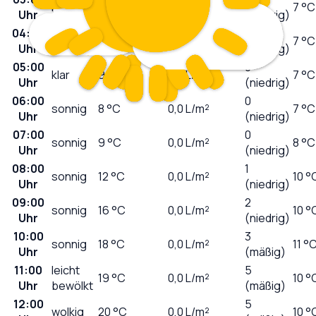
klar
11
°C
0,0
L/m²
7 °C
Uhr
(niedrig)
04:00
0
klar
9
°C
0,0
L/m²
7 °C
Uhr
(niedrig)
05:00
0
klar
9
°C
0,0
L/m²
7 °C
Uhr
(niedrig)
06:00
0
sonnig
8
°C
0,0
L/m²
7 °C
Uhr
(niedrig)
07:00
0
sonnig
9
°C
0,0
L/m²
8 °C
Uhr
(niedrig)
08:00
1
sonnig
12
°C
0,0
L/m²
10 °
Uhr
(niedrig)
09:00
2
sonnig
16
°C
0,0
L/m²
10 °
Uhr
(niedrig)
10:00
3
sonnig
18
°C
0,0
L/m²
11 °
Uhr
(mäßig)
11:00
leicht
5
19
°C
0,0
L/m²
10 °
Uhr
bewölkt
(mäßig)
12:00
5
wolkig
20
°C
0,0
L/m²
10 °