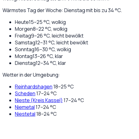
Wärmstes Tag der Woche: Dienstag mit bis zu 34 °C.
Heute
15
–
25
°C,
wolkig
Morgen
8
–
22
°C,
wolkig
Freitag
9
–
26
°C,
leicht bewölkt
Samstag
12
–
31
°C,
leicht bewölkt
Sonntag
16
–
30
°C,
wolkig
Montag
13
–
26
°C,
klar
Dienstag
12
–
34
°C,
klar
Wetter in der Umgebung:
Reinhardshagen
18
–
25
°C
Scheden
17
–
24
°C
Nieste (Kreis Kassel)
17
–
24
°C
Niemetal
17
–
24
°C
Niestetal
18
–
24
°C