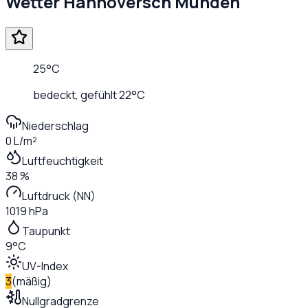
Wetter
Hannoversch Münden
25
°C
bedeckt
, gefühlt
22
°C
Niederschlag
0 L/m²
Luftfeuchtigkeit
38 %
Luftdruck (NN)
1019 hPa
Taupunkt
9°C
UV-Index
3
(
mäßig
)
Nullgradgrenze