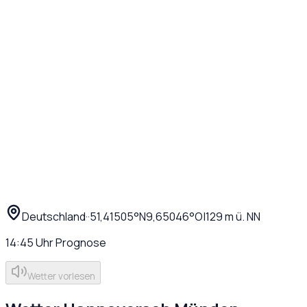
Deutschland
·
·
51,41505
°N
9,65046
°O
|
129
m ü. NN
14:45
Uhr
Prognose
Wetter vorlesen