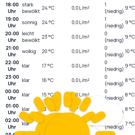
18:00
stark
1
24
°C
0,0
L/m²
9 °C
Uhr
bewölkt
(niedrig)
19:00
1
sonnig
24
°C
0,0
L/m²
9 °C
Uhr
(niedrig)
20:00
leicht
0
23
°C
0,0
L/m²
9 °C
Uhr
bewölkt
(niedrig)
21:00
0
wolkig
20
°C
0,0
L/m²
10 °
Uhr
(niedrig)
22:00
0
klar
17
°C
0,0
L/m²
9 °C
Uhr
(niedrig)
23:00
0
klar
16
°C
0,0
L/m²
8 °C
Uhr
(niedrig)
00:00
0
klar
15
°C
0,0
L/m²
8 °C
Uhr
(niedrig)
01:00
0
klar
13
°C
0,0
L/m²
8 °C
Uhr
(niedrig)
02:00
0
klar
12
°C
0,0
L/m²
7 °C
Uhr
(niedrig)
03:00
0