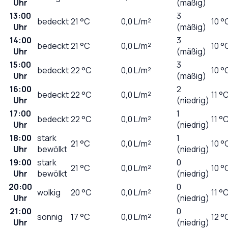
Uhr
(mäßig)
13:00
3
bedeckt
21
°C
0,0
L/m²
10 °
Uhr
(mäßig)
14:00
3
bedeckt
21
°C
0,0
L/m²
10 °
Uhr
(mäßig)
15:00
3
bedeckt
22
°C
0,0
L/m²
10 °
Uhr
(mäßig)
16:00
2
bedeckt
22
°C
0,0
L/m²
11 °
Uhr
(niedrig)
17:00
1
bedeckt
22
°C
0,0
L/m²
11 °
Uhr
(niedrig)
18:00
stark
1
21
°C
0,0
L/m²
10 °
Uhr
bewölkt
(niedrig)
19:00
stark
0
21
°C
0,0
L/m²
10 °
Uhr
bewölkt
(niedrig)
20:00
0
wolkig
20
°C
0,0
L/m²
11 °
Uhr
(niedrig)
21:00
0
sonnig
17
°C
0,0
L/m²
12 °
Uhr
(niedrig)