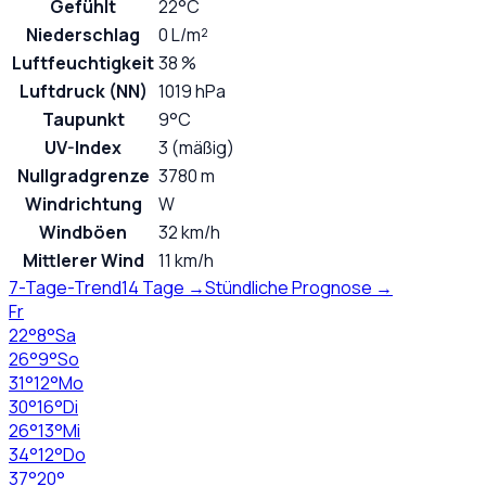
Gefühlt
22°C
Niederschlag
0 L/m²
Luftfeuchtigkeit
38 %
Luftdruck (NN)
1019 hPa
Taupunkt
9°C
UV-Index
3 (mäßig)
Nullgradgrenze
3780 m
Windrichtung
W
Windböen
32 km/h
Mittlerer Wind
11 km/h
7-Tage-Trend
14 Tage →
Stündliche Prognose →
Fr
22
°
8
°
Sa
26
°
9
°
So
31
°
12
°
Mo
30
°
16
°
Di
26
°
13
°
Mi
34
°
12
°
Do
37
°
20
°