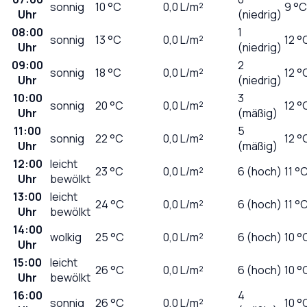
sonnig
10
°C
0,0
L/m²
9 °C
Uhr
(niedrig)
08:00
1
sonnig
13
°C
0,0
L/m²
12 °
Uhr
(niedrig)
09:00
2
sonnig
18
°C
0,0
L/m²
12 °
Uhr
(niedrig)
10:00
3
sonnig
20
°C
0,0
L/m²
12 °
Uhr
(mäßig)
11:00
5
sonnig
22
°C
0,0
L/m²
12 °
Uhr
(mäßig)
12:00
leicht
23
°C
0,0
L/m²
6 (hoch)
11 °
Uhr
bewölkt
13:00
leicht
24
°C
0,0
L/m²
6 (hoch)
11 °
Uhr
bewölkt
14:00
wolkig
25
°C
0,0
L/m²
6 (hoch)
10 °
Uhr
15:00
leicht
26
°C
0,0
L/m²
6 (hoch)
10 °
Uhr
bewölkt
16:00
4
sonnig
26
°C
0,0
L/m²
10 °