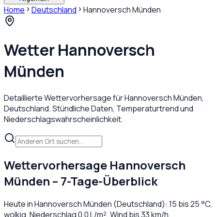
Home
Deutschland
Hannoversch Münden
Wetter
Hannoversch
Münden
Detaillierte Wettervorhersage für
Hannoversch Münden
,
Deutschland
. Stündliche Daten, Temperaturtrend und
Niederschlagswahrscheinlichkeit.
Wettervorhersage
Hannoversch
Münden
– 7-Tage-Überblick
Heute in
Hannoversch Münden
(
Deutschland
):
15
bis
25
°C,
wolkig
. Niederschlag
0,0
L/m², Wind bis
33
km/h.