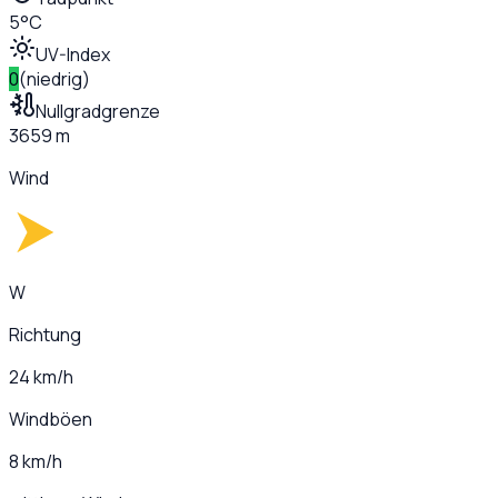
5°C
UV-Index
0
(
niedrig
)
Nullgradgrenze
3659 m
Wind
W
Richtung
24 km/h
Windböen
8 km/h