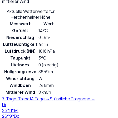
mittlerer Wind
Aktuelle Wetterwerte für
Herchenhainer Höhe
Messwert
Wert
Gefühlt
14°C
Niederschlag
0 L/m²
Luftfeuchtigkeit
44 %
Luftdruck (NN)
1016 hPa
Taupunkt
5°C
UV-Index
0 (niedrig)
Nullgradgrenze
3659 m
Windrichtung
W
Windböen
24 km/h
Mittlerer Wind
8 km/h
7-Tage-Trend
14 Tage →
Stündliche Prognose →
Di
23
°
11
°
Mi
26
°
9
°
Do