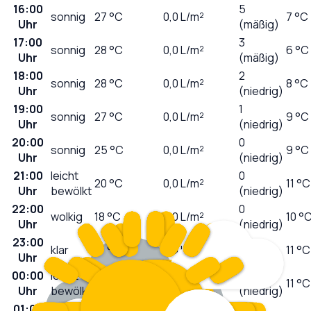
16:00
5
sonnig
27
°C
0,0
L/m²
7 °C
Uhr
(mäßig)
17:00
3
sonnig
28
°C
0,0
L/m²
6 °C
Uhr
(mäßig)
18:00
2
sonnig
28
°C
0,0
L/m²
8 °C
Uhr
(niedrig)
19:00
1
sonnig
27
°C
0,0
L/m²
9 °C
Uhr
(niedrig)
20:00
0
sonnig
25
°C
0,0
L/m²
9 °C
Uhr
(niedrig)
21:00
leicht
0
20
°C
0,0
L/m²
11 °C
Uhr
bewölkt
(niedrig)
22:00
0
wolkig
18
°C
0,0
L/m²
10 °
Uhr
(niedrig)
23:00
0
klar
17
°C
0,0
L/m²
11 °C
Uhr
(niedrig)
00:00
leicht
0
16
°C
0,0
L/m²
11 °C
Uhr
bewölkt
(niedrig)
01:00
0