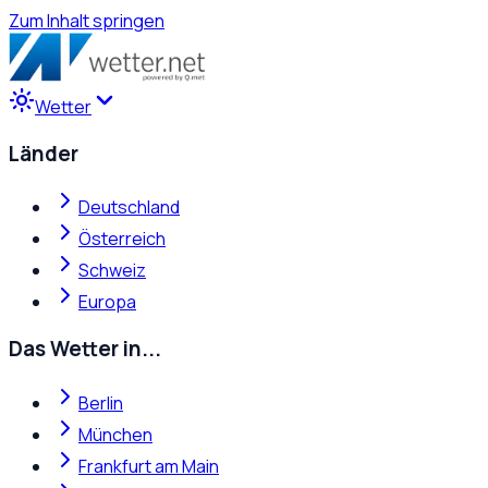
Zum Inhalt springen
Wetter
Länder
Deutschland
Österreich
Schweiz
Europa
Das Wetter in...
Berlin
München
Frankfurt am Main