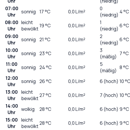
Uhr
(niedrig)
07:00
0
sonnig
17
°C
0,0
L/m²
4 °C
Uhr
(niedrig)
08:00
leicht
1
19
°C
0,0
L/m²
6 °C
Uhr
bewölkt
(niedrig)
09:00
2
sonnig
21
°C
0,0
L/m²
6 °C
Uhr
(niedrig)
10:00
3
sonnig
23
°C
0,0
L/m²
7 °C
Uhr
(mäßig)
11:00
5
sonnig
24
°C
0,0
L/m²
8 °C
Uhr
(mäßig)
12:00
sonnig
26
°C
0,0
L/m²
6 (hoch)
10 °
Uhr
13:00
leicht
27
°C
0,0
L/m²
7 (hoch)
10 °
Uhr
bewölkt
14:00
wolkig
28
°C
0,0
L/m²
6 (hoch)
9 °C
Uhr
15:00
leicht
28
°C
0,0
L/m²
6 (hoch)
9 °C
Uhr
bewölkt