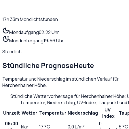
17h 33m
Mondlichtstunden
Mondaufgang
02:22 Uhr
Monduntergang
19:56 Uhr
Stündlich
Stündliche Prognose
Heute
Temperatur und Niederschlag im stündlichen Verlauf für
Herchenhainer Höhe
.
Stündliche Wettervorhersage für
Herchenhainer Höhe
: 
Temperatur, Niederschlag, UV-Index, Taupunkt und
UV-
Uhrzeit
Wetter
Temperatur
Niederschlag
Tau
Index
06:00
0
klar
17
°C
0,0
L/m²
5 °C