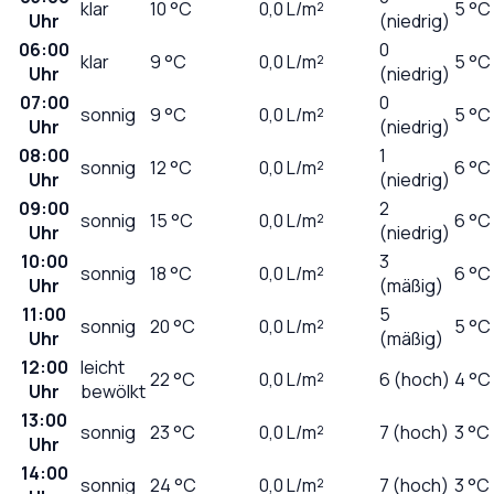
klar
10
°C
0,0
L/m²
5 °C
Uhr
(niedrig)
06:00
0
klar
9
°C
0,0
L/m²
5 °C
Uhr
(niedrig)
07:00
0
sonnig
9
°C
0,0
L/m²
5 °C
Uhr
(niedrig)
08:00
1
sonnig
12
°C
0,0
L/m²
6 °C
Uhr
(niedrig)
09:00
2
sonnig
15
°C
0,0
L/m²
6 °C
Uhr
(niedrig)
10:00
3
sonnig
18
°C
0,0
L/m²
6 °C
Uhr
(mäßig)
11:00
5
sonnig
20
°C
0,0
L/m²
5 °C
Uhr
(mäßig)
12:00
leicht
22
°C
0,0
L/m²
6 (hoch)
4 °C
Uhr
bewölkt
13:00
sonnig
23
°C
0,0
L/m²
7 (hoch)
3 °C
Uhr
14:00
sonnig
24
°C
0,0
L/m²
7 (hoch)
3 °C