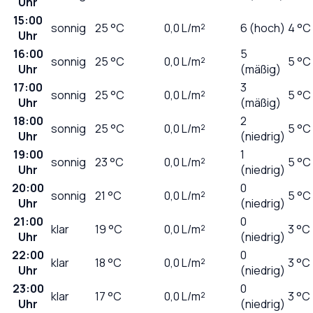
Uhr
15:00
sonnig
25
°C
0,0
L/m²
6 (hoch)
4 °C
Uhr
16:00
5
sonnig
25
°C
0,0
L/m²
5 °C
Uhr
(mäßig)
17:00
3
sonnig
25
°C
0,0
L/m²
5 °C
Uhr
(mäßig)
18:00
2
sonnig
25
°C
0,0
L/m²
5 °C
Uhr
(niedrig)
19:00
1
sonnig
23
°C
0,0
L/m²
5 °C
Uhr
(niedrig)
20:00
0
sonnig
21
°C
0,0
L/m²
5 °C
Uhr
(niedrig)
21:00
0
klar
19
°C
0,0
L/m²
3 °C
Uhr
(niedrig)
22:00
0
klar
18
°C
0,0
L/m²
3 °C
Uhr
(niedrig)
23:00
0
klar
17
°C
0,0
L/m²
3 °C
Uhr
(niedrig)