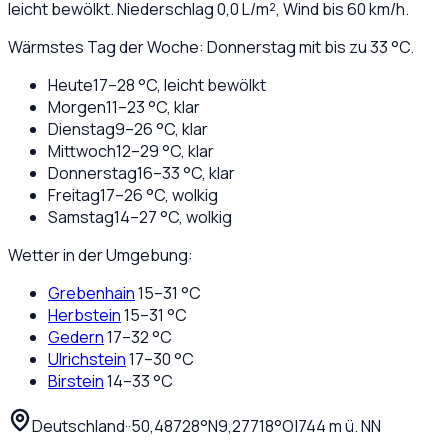
leicht bewölkt
. Niederschlag
0,0
L/m², Wind bis
60
km/h.
Wärmstes Tag der Woche: Donnerstag mit bis zu 33 °C.
Heute
17
–
28
°C,
leicht bewölkt
Morgen
11
–
23
°C,
klar
Dienstag
9
–
26
°C,
klar
Mittwoch
12
–
29
°C,
klar
Donnerstag
16
–
33
°C,
klar
Freitag
17
–
26
°C,
wolkig
Samstag
14
–
27
°C,
wolkig
Wetter in der Umgebung:
Grebenhain
15
–
31
°C
Herbstein
15
–
31
°C
Gedern
17
–
32
°C
Ulrichstein
17
–
30
°C
Birstein
14
–
33
°C
Deutschland
·
·
50,48728
°N
9,27718
°O
|
744
m ü. NN